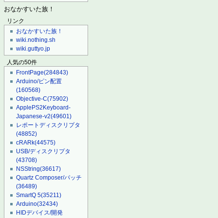
おなかすいた族！
リンク
おなかすいた族！
wiki.nothing.sh
wiki.guttyo.jp
人気の50件
FrontPage
(284843)
Arduino/ピン配置
(160568)
Objective-C
(75902)
ApplePS2Keyboard-
Japanese-v2
(49601)
レポートディスクリプタ
(48852)
cRARk
(44575)
USB/ディスクリプタ
(43708)
NSString
(36617)
Quartz Composer/パッチ
(36489)
SmartQ 5
(35211)
Arduino
(32434)
HIDデバイス/開発