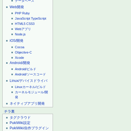
データベース
Web開発
PHP
Ruby
JavaScript
TypeScript
HTML5
CSS3
Webアプリ
Node.js
iOS/開発
Cocoa
Objective-C
Xcode
Android/開発
Android/ビルド
Android/ソースコード
Linux/デバイスドライバ
Linuxカーネル/ビルド
カーネルモジュール/開
発
ネイティブアプリ開発
チラ裏
タグクラウド
PukiWiki設定
PukiWiki/自作プラグイン