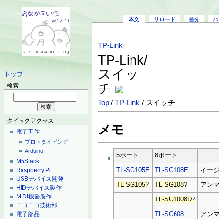
本文
リロード
差分
バ
TP-Link
TP-Link/
スイッ
トップ
チ
検索
Top
/
TP-Link
/ スイッチ
クイックアクセス
メモ
電子工作
プロトタイピング
Arduino
5ポート
8ポート
M5Stack
Raspberry Pi
TL-SG105E
TL-SG108E
イー
USBデバイス開発
TL-SG105
?
TL-SG108
?
アン
HIDデバイス製作
MIDI機器製作
TL-SG1008D
?
ニコニコ技術部
電子部品
TL-SG608
アン