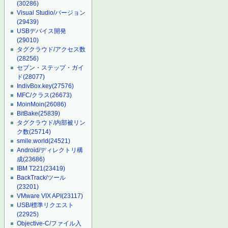
(30286)
Visual Studio/バージョン
(29439)
USBデバイス開発
(29010)
タグクラウド/アクセス数
(28256)
セブン・ステップ・ガイ
ド
(28077)
IndivBox.key
(27576)
MFC/クラス
(26673)
MoinMoin
(26086)
BitBake
(25839)
タグクラウド/内部被リン
ク数
(25714)
smile.world
(24521)
Android/ディレクトリ構
成
(23686)
IBM T221
(23419)
BackTrack/ツール
(23201)
VMware VIX API
(23117)
USB/標準リクエスト
(22925)
Objective-C/ファイル入