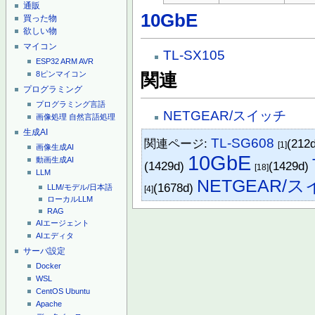
通販
10GbE
買った物
欲しい物
マイコン
TL-SX105
ESP32
ARM
AVR
8ピンマイコン
関連
プログラミング
プログラミング言語
NETGEAR/スイッチ
画像処理
自然言語処理
生成AI
TL-SG608
関連ページ:
(212
[1]
画像生成AI
10GbE
動画生成AI
(1429d)
(1429d)
[18]
LLM
NETGEAR/
(1678d)
LLM/モデル/日本語
[4]
ローカルLLM
RAG
AIエージェント
AIエディタ
サーバ設定
Docker
WSL
CentOS
Ubuntu
Apache