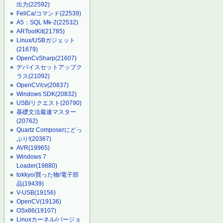
出力
(22592)
FeliCa/コマンド
(22539)
A5：SQL Mk-2
(22532)
ARToolKit
(21785)
Linux/USBガジェット
(21679)
OpenCvSharp
(21607)
デバイスセットアップク
ラス
(21092)
OpenCV/cv
(20837)
Windows SDK
(20832)
USB/リクエスト
(20790)
基礎文法最速マスター
(20762)
Quartz Composerにどっ
ぷり!
(20367)
AVR
(19965)
Windows 7
Loader
(19880)
tokkyo/買った物/電子部
品
(19439)
V-USB
(19156)
OpenCV
(19136)
OSx86
(19107)
Linuxカーネル/バージョ