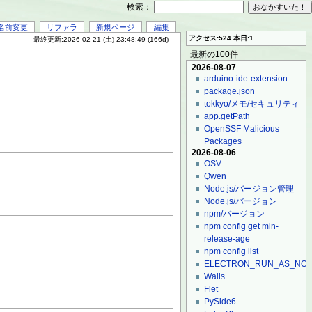
検索：
名前変更
リファラ
新規ページ
編集
アクセス:524 本日:1
最終更新:2026-02-21 (土) 23:48:49 (166d)
最新の100件
2026-08-07
arduino-ide-extension
package.json
tokkyo/メモ/セキュリティ
app.getPath
OpenSSF Malicious
Packages
2026-08-06
OSV
Qwen
Node.js/バージョン管理
Node.js/バージョン
npm/バージョン
npm config get min-
release-age
npm config list
ELECTRON_RUN_AS_NO
Wails
Flet
PySide6