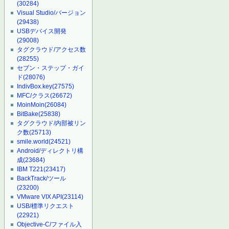
(30284)
Visual Studio/バージョン
(29438)
USBデバイス開発
(29008)
タグクラウド/アクセス数
(28255)
セブン・ステップ・ガイ
ド
(28076)
IndivBox.key
(27575)
MFC/クラス
(26672)
MoinMoin
(26084)
BitBake
(25838)
タグクラウド/内部被リン
ク数
(25713)
smile.world
(24521)
Android/ディレクトリ構
成
(23684)
IBM T221
(23417)
BackTrack/ツール
(23200)
VMware VIX API
(23114)
USB/標準リクエスト
(22921)
Objective-C/ファイル入