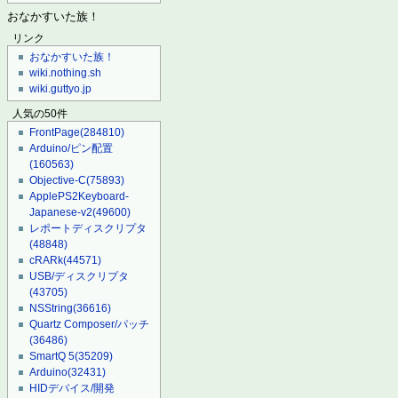
おなかすいた族！
リンク
おなかすいた族！
wiki.nothing.sh
wiki.guttyo.jp
人気の50件
FrontPage
(284810)
Arduino/ピン配置
(160563)
Objective-C
(75893)
ApplePS2Keyboard-
Japanese-v2
(49600)
レポートディスクリプタ
(48848)
cRARk
(44571)
USB/ディスクリプタ
(43705)
NSString
(36616)
Quartz Composer/パッチ
(36486)
SmartQ 5
(35209)
Arduino
(32431)
HIDデバイス/開発