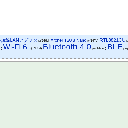
RTL8821CU
USB無線LANアダプタ
Archer T2UB Nano
(166d)
(167d)
[5]
[4]
[6
Bluetooth 4.0
BLE
Wi-Fi 6
d)
(1385d)
(1449d)
[17]
[37]
[114]