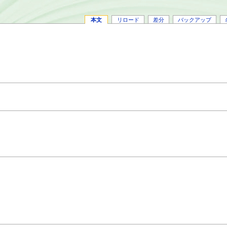
本文
リロード
差分
バックアップ