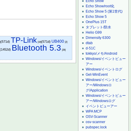
Echo Show
Echo Show/root化
Echo Show 5 (第1世代)
Echo Show 5
OnePlus 15T
タブレット/防水
Helio G99
TP-Link
Dimensity 6300
UB400
(571d)
(571d)
]
[18]
[2]
dtab
Bluetooth 5.3
d-51C
(1452d)
[28]
tokkyo/メモ/Android
Windows/イベントビュー
アー
Windows/イベントログ
Get-WinEvent
Windows/イベントビュー
アー/Windowsロ
グ/Application
Windows/イベントビュー
アー/Windowsログ
イベントビューアー
WPA MCP
OSV-Scanner
osv-scanner
pubspec.lock