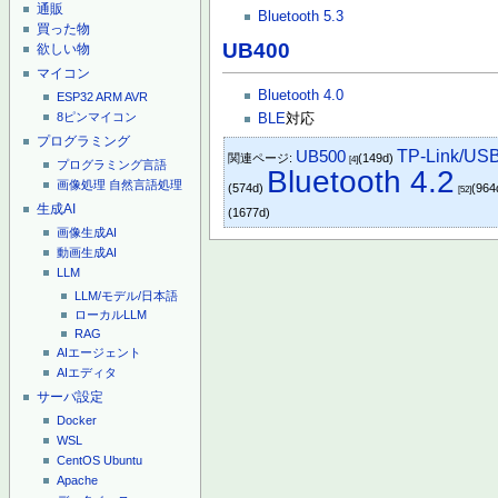
通販
Bluetooth 5.3
買った物
UB400
欲しい物
マイコン
Bluetooth 4.0
ESP32
ARM
AVR
8ピンマイコン
BLE
対応
プログラミング
UB500
TP-Link/
関連ページ:
(149d)
[4]
プログラミング言語
Bluetooth 4.2
画像処理
自然言語処理
(574d)
(964
[52]
生成AI
(1677d)
画像生成AI
動画生成AI
LLM
LLM/モデル/日本語
ローカルLLM
RAG
AIエージェント
AIエディタ
サーバ設定
Docker
WSL
CentOS
Ubuntu
Apache