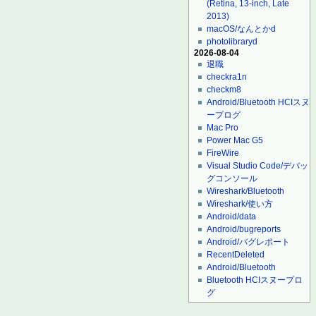
(Retina, 13-inch, Late
2013)
macOS/なんとかd
photolibraryd
2026-08-04
退職
checkra1n
checkm8
Android/Bluetooth HCIスヌ
ープログ
Mac Pro
Power Mac G5
FireWire
Visual Studio Code/デバッ
グコンソール
Wireshark/Bluetooth
Wireshark/使い方
Android/data
Android/bugreports
Android/バグレポート
RecentDeleted
Android/Bluetooth
Bluetooth HCIスヌープロ
グ