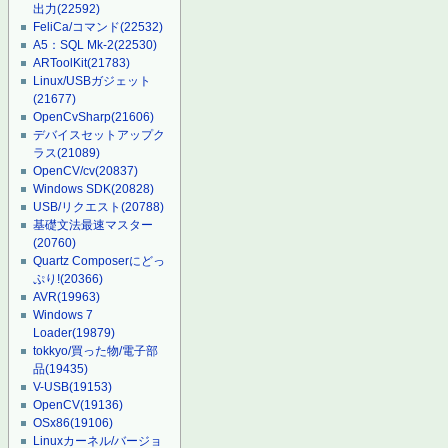
出力
(22592)
FeliCa/コマンド
(22532)
A5：SQL Mk-2
(22530)
ARToolKit
(21783)
Linux/USBガジェット
(21677)
OpenCvSharp
(21606)
デバイスセットアップク
ラス
(21089)
OpenCV/cv
(20837)
Windows SDK
(20828)
USB/リクエスト
(20788)
基礎文法最速マスター
(20760)
Quartz Composerにどっ
ぷり!
(20366)
AVR
(19963)
Windows 7
Loader
(19879)
tokkyo/買った物/電子部
品
(19435)
V-USB
(19153)
OpenCV
(19136)
OSx86
(19106)
Linuxカーネル/バージョ