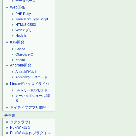
データベース
Web開発
PHP
Ruby
JavaScript
TypeScript
HTML5
CSS3
Webアプリ
Node.js
iOS/開発
Cocoa
Objective-C
Xcode
Android/開発
Android/ビルド
Android/ソースコード
Linux/デバイスドライバ
Linuxカーネル/ビルド
カーネルモジュール/開
発
ネイティブアプリ開発
チラ裏
タグクラウド
PukiWiki設定
PukiWiki/自作プラグイン