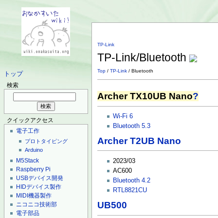
TP-Link
TP-Link/Bluetooth
Top
/
TP-Link
/ Bluetooth
トップ
検索
Archer TX10UB Nano
?
Wi-Fi 6
クイックアクセス
Bluetooth 5.3
電子工作
Archer T2UB Nano
プロトタイピング
Arduino
M5Stack
2023/03
Raspberry Pi
AC600
USBデバイス開発
Bluetooth 4.2
HIDデバイス製作
RTL8821CU
MIDI機器製作
UB500
ニコニコ技術部
電子部品