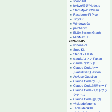
scoop list
tokkyo/設定/Node.js
Start-MpWDOScan
Raspberry Pi Pico
Tiny386
Windows 9x
patcher9x
ELSA System Graph
MiniMax H3
2026-08-05
vphone-cli
Spec Kit
Step 3.7 Flash
claude/コマンド/plan
claude/コマンド
Claude Code/ツー
ル/AskUserQuestion
AskUserQuestion
Claude Code/ツール
Claude Code/計画モード
Claude Code/ベストプラ
クティス
Claude Code/使い方
~/.claude/agents
~/.claude/skills