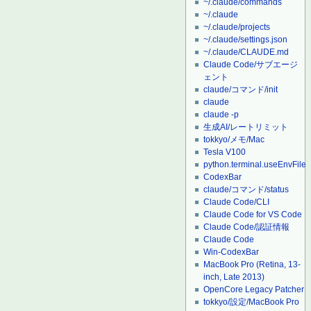
~/.claude/commands
~/.claude
~/.claude/projects
~/.claude/settings.json
~/.claude/CLAUDE.md
Claude Code/サブエージ
ェント
claude/コマンド/init
claude
claude -p
生成AI/レートリミット
tokkyo/メモ/Mac
Tesla V100
python.terminal.useEnvFile
CodexBar
claude/コマンド/status
Claude Code/CLI
Claude Code for VS Code
Claude Code/認証情報
Claude Code
Win-CodexBar
MacBook Pro (Retina, 13-
inch, Late 2013)
OpenCore Legacy Patcher
tokkyo/設定/MacBook Pro