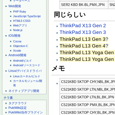
データベース
SER2 KBD BK-BL,PMX,JPN
5N
Web開発
PHP
Ruby
同じらしい
JavaScript
TypeScript
HTML5
CSS3
ThinkPad X13 Gen 2
Webアプリ
Node.js
ThinkPad X13 Gen 3
iOS/開発
ThinkPad L13 Gen 3
?
Cocoa
ThinkPad L13 Gen 4
?
Objective-C
Xcode
ThinkPad L13 Yoga Gen
Android/開発
ThinkPad L13 Yoga Gen
Android/ビルド
Android/ソースコード
メモ
Linux/デバイスドライバ
Linuxカーネル/ビルド
カーネルモジュール/開
CS21KBD SKTOP CHY,NBL,BK,JP
発
CS21KBD SKTOP LTN,NBL,BK,JP
ネイティブアプリ開発
CS21KBD SKTOP LTN,BL,BK,JPN
チラ裏
タグクラウド
CS21KBD SKTOP PMX,BL,BK,JP
PukiWiki設定
PukiWiki/自作プラグイン
CS21KBD SKTOP CHY,BL,BK,JPN