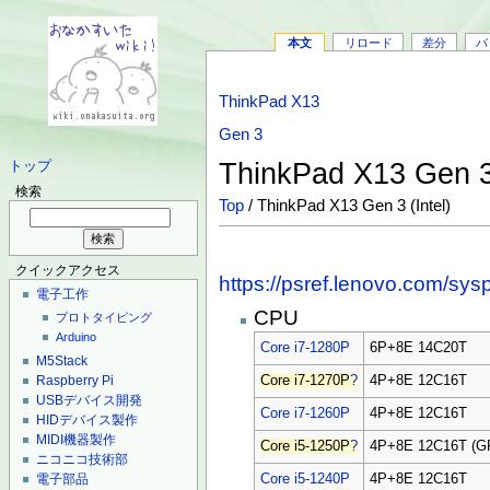
本文
リロード
差分
バ
ThinkPad X13
Gen 3
ThinkPad X13 Gen 3 
トップ
検索
Top
/ ThinkPad X13 Gen 3 (Intel)
クイックアクセス
https://psref.lenovo.com/
電子工作
CPU
プロトタイピング
Arduino
Core i7-1280P
6P+8E 14C20T
M5Stack
Raspberry Pi
Core i7-1270P
?
4P+8E 12C16T
USBデバイス開発
Core i7-1260P
4P+8E 12C16T
HIDデバイス製作
MIDI機器製作
Core i5-1250P
?
4P+8E 12C16T
ニコニコ技術部
電子部品
Core i5-1240P
4P+8E 12C16T