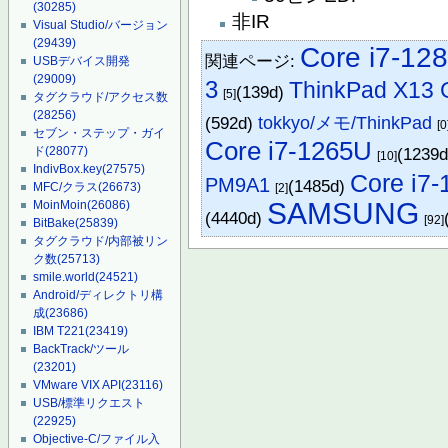
(30285)
非IR
Visual Studio/バージョン
(29439)
Core i7-12
関連ページ:
USBデバイス開発
(29009)
3
ThinkPad X13 
(139d)
[5]
タグクラウド/アクセス数
(28256)
(592d)
tokkyo/メモ/ThinkPad
[0
セブン・ステップ・ガイ
Core i7-1265U
(1239
ド
(28077)
[10]
IndivBox.key
(27575)
Core i7
PM9A1
(1485d)
MFC/クラス
(26673)
[2]
SAMSUNG
MoinMoin
(26086)
(4440d)
[92]
BitBake
(25839)
タグクラウド/内部被リン
ク数
(25713)
smile.world
(24521)
Android/ディレクトリ構
成
(23686)
IBM T221
(23419)
BackTrack/ツール
(23201)
VMware VIX API
(23116)
USB/標準リクエスト
(22925)
Objective-C/ファイル入