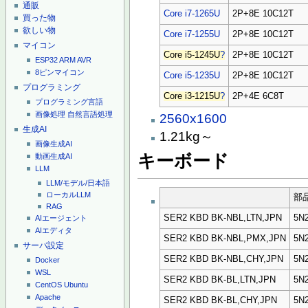
通販
Core i7-1265U
2P+8E 10C12T
買った物
欲しい物
Core i7-1255U
2P+8E 10C12T
マイコン
Core i5-1245U
?
2P+8E 10C12T
ESP32
ARM
AVR
8ピンマイコン
Core i5-1235U
2P+8E 10C12T
プログラミング
Core i3-1215U
?
2P+4E 6C8T
プログラミング言語
画像処理
自然言語処理
2560x1600
生成AI
1.21kg～
画像生成AI
キーボード
動画生成AI
LLM
LLM/モデル/日本語
ローカルLLM
部
RAG
SER2 KBD BK-NBL,LTN,JPN
5N
AIエージェント
AIエディタ
SER2 KBD BK-NBL,PMX,JPN
5N
サーバ設定
SER2 KBD BK-NBL,CHY,JPN
5N
Docker
WSL
SER2 KBD BK-BL,LTN,JPN
5N
CentOS
Ubuntu
Apache
SER2 KBD BK-BL,CHY,JPN
5N