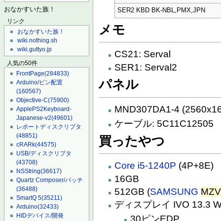
おなかすいた族！
SER2 KBD BK-NBL,PMX,JPN
リンク
メモ
おなかすいた族！
wiki.nothing.sh
wiki.guttyo.jp
CS21: Serval
人気の50件
SER1: Serval2
FrontPage
(284833)
パネル
Arduino/ピン配置
(160567)
Objective-C
(75900)
MND307DA1-4 (2560x1
ApplePS2Keyboard-
Japanese-v2
(49601)
ケーブル: 5C11C12505
レポートディスクリプタ
(48851)
買ったやつ
cRARk
(44575)
USB/ディスクリプタ
(43708)
Core i5-1240P
(4P+8E)
NSString
(36617)
16GB
Quartz Composer/パッチ
(36488)
512GB (
SAMSUNG
MZV
SmartQ 5
(35211)
ディスプレイ IVO 13.3 W
Arduino
(32433)
HIDデバイス/開発
30ピンEDP