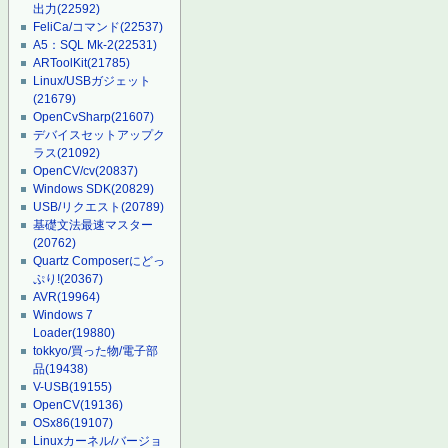
出力
(22592)
FeliCa/コマンド
(22537)
A5：SQL Mk-2
(22531)
ARToolKit
(21785)
Linux/USBガジェット
(21679)
OpenCvSharp
(21607)
デバイスセットアップク
ラス
(21092)
OpenCV/cv
(20837)
Windows SDK
(20829)
USB/リクエスト
(20789)
基礎文法最速マスター
(20762)
Quartz Composerにどっ
ぷり!
(20367)
AVR
(19964)
Windows 7
Loader
(19880)
tokkyo/買った物/電子部
品
(19438)
V-USB
(19155)
OpenCV
(19136)
OSx86
(19107)
Linuxカーネル/バージョ