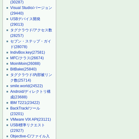
(30287)
Visual Studio/バージョン
(29440)
USBデバイス開発
(29013)
タグクラウド/アクセス数
(28257)
セブン・ステップ・ガイ
ド
(28078)
IndivBox.key
(27581)
MFC/クラス
(26674)
MoinMoin
(26088)
BitBake
(25840)
タグクラウド/内部被リン
ク数
(25714)
smile.world
(24522)
Android/ディレクトリ構
成
(23688)
IBM T221
(23422)
BackTrack/ツール
(23201)
VMware VIX API
(23121)
USB/標準リクエスト
(22927)
Objective-C/ファイル入