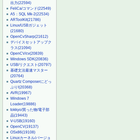
出力
(22594)
FeliCa/コマンド
(22549)
A5：SQL Mk-2
(22534)
ARToolKit
(21786)
Linux/USBガジェット
(21680)
OpenCvSharp
(21612)
デバイスセットアップク
ラス
(21094)
OpenCV/cv
(20839)
Windows SDK
(20836)
USB/リクエスト
(20797)
基礎文法最速マスター
(20764)
Quartz Composerにどっ
ぷり!
(20368)
AVR
(19967)
Windows 7
Loader
(19886)
tokkyo/買った物/電子部
品
(19443)
V-USB
(19160)
OpenCV
(19137)
OSx86
(19108)
Linuxカーネル/バージョ