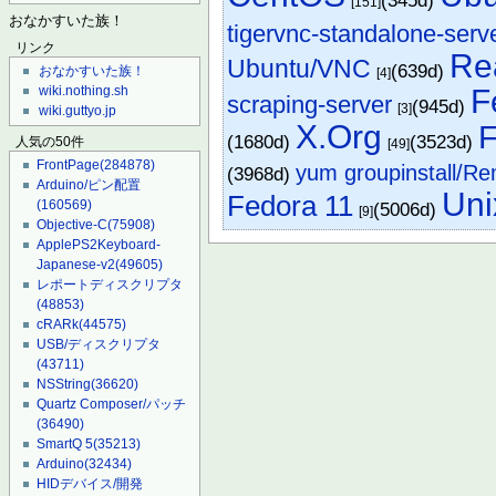
(345d)
[151]
おなかすいた族！
tigervnc-standalone-serv
リンク
Re
Ubuntu/VNC
(639d)
おなかすいた族！
[4]
F
wiki.nothing.sh
scraping-server
(945d)
[3]
wiki.guttyo.jp
X.Org
F
(1680d)
(3523d)
人気の50件
[49]
FrontPage
(284878)
yum groupinstall/Re
(3968d)
Arduino/ピン配置
Uni
Fedora 11
(160569)
(5006d)
[9]
Objective-C
(75908)
ApplePS2Keyboard-
Japanese-v2
(49605)
レポートディスクリプタ
(48853)
cRARk
(44575)
USB/ディスクリプタ
(43711)
NSString
(36620)
Quartz Composer/パッチ
(36490)
SmartQ 5
(35213)
Arduino
(32434)
HIDデバイス/開発