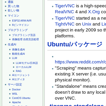
通販
TigerVNC
is a high-spee
買った物
欲しい物
RealVNC
4 and
X.Org
co
マイコン
TigerVNC
started as a ne
ESP32
ARM
AVR
TightVNC
on
Unix
and
Li
8ピンマイコン
project in early 2009 so 
プログラミング
platforms.
プログラミング言語
画像処理
自然言語処理
Ubuntu/パッケージ
生成AI
画像生成AI
動画生成AI
LLM
https://www.reddit.com/
LLM/モデル/日本語
ローカルLLM
"Scraping" means capturi
RAG
existing X server (i.e. us
AIエージェント
physical monitor).
AIエディタ
サーバ設定
"Standalone" means creat
Docker
doesn't draw to any loca
WSL
over VNC.
CentOS
Ubuntu
Apache