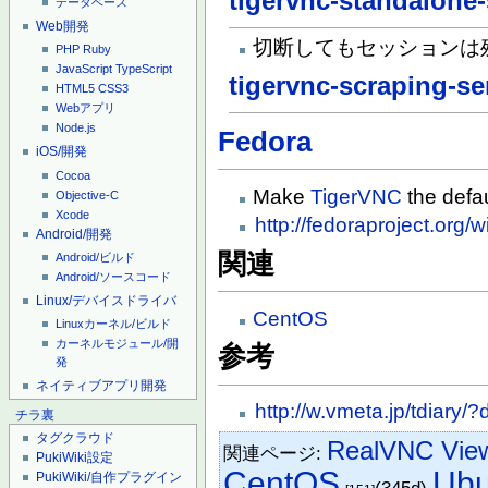
tigervnc-standalone-
データベース
Web開発
切断してもセッションは
PHP
Ruby
JavaScript
TypeScript
tigervnc-scraping-se
HTML5
CSS3
Webアプリ
Node.js
Fedora
iOS/開発
Cocoa
Make
TigerVNC
the defa
Objective-C
Xcode
http://fedoraproject.org/
Android/開発
関連
Android/ビルド
Android/ソースコード
Linux/デバイスドライバ
CentOS
Linuxカーネル/ビルド
カーネルモジュール/開
参考
発
ネイティブアプリ開発
http://w.vmeta.jp/tdiar
チラ裏
タグクラウド
RealVNC Vie
関連ページ:
PukiWiki設定
CentOS
Ub
PukiWiki/自作プラグイン