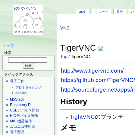
本文
リロード
差分
バ
VNC
TigerVNC
トップ
検索
Top
/ TigerVNC
http://www.tigervnc.com/
クイックアクセス
https://github.com/TigerVNC/
電子工作
プロトタイピング
http://sourceforge.net/apps/m
Arduino
M5Stack
History
Raspberry Pi
USBデバイス開発
HIDデバイス製作
TightVNC
のブランチ
MIDI機器製作
メモ
ニコニコ技術部
電子部品