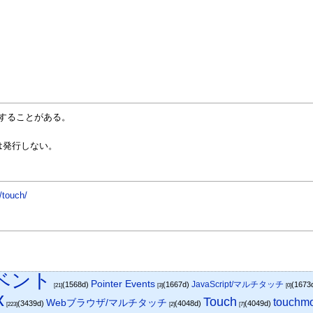
反応することがある。
useは発行しない。
/touch/
/イベント
Pointer Events
JavaScript/マルチタッチ
(1568d)
(1667d)
(1673
[21]
[3]
[0]
x
Touch
touchm
Webブラウザ/マルチタッチ
(3439d)
(4048d)
(4049d)
[223]
[2]
[7]