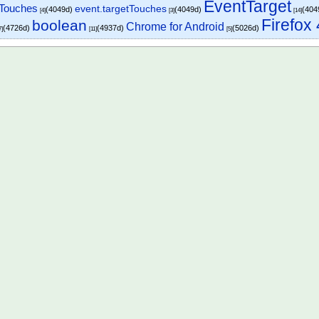
EventTarget
tTouches
event.targetTouches
(4049d)
(4049d)
(404
[4]
[3]
[14]
Firefox 
boolean
Chrome for Android
(4726d)
(4937d)
(5026d)
7]
[11]
[5]