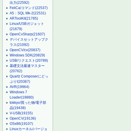
出力
(22592)
FeliCa/コマンド
(22537)
A5：SQL Mk-2
(22531)
ARToolKit
(21785)
Linux/USBガジェット
(21679)
OpenCvSharp
(21607)
デバイスセットアップク
ラス
(21092)
OpenCV/cv
(20837)
Windows SDK
(20829)
USB/リクエスト
(20789)
基礎文法最速マスター
(20762)
Quartz Composerにどっ
ぷり!
(20367)
AVR
(19964)
Windows 7
Loader
(19880)
tokkyo/買った物/電子部
品
(19438)
V-USB
(19155)
OpenCV
(19136)
OSx86
(19107)
Linuxカーネル/バージョ