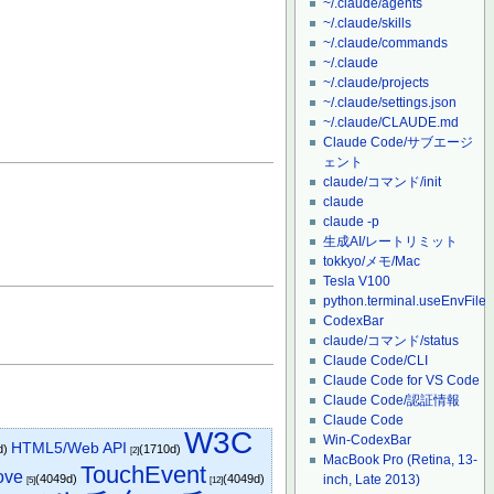
~/.claude/agents
~/.claude/skills
~/.claude/commands
~/.claude
~/.claude/projects
~/.claude/settings.json
~/.claude/CLAUDE.md
Claude Code/サブエージ
ェント
claude/コマンド/init
claude
claude -p
生成AI/レートリミット
tokkyo/メモ/Mac
Tesla V100
python.terminal.useEnvFile
CodexBar
claude/コマンド/status
Claude Code/CLI
Claude Code for VS Code
Claude Code/認証情報
Claude Code
W3C
Win-CodexBar
HTML5/Web API
d)
(1710d)
[2]
MacBook Pro (Retina, 13-
TouchEvent
ove
(4049d)
(4049d)
inch, Late 2013)
[5]
[12]