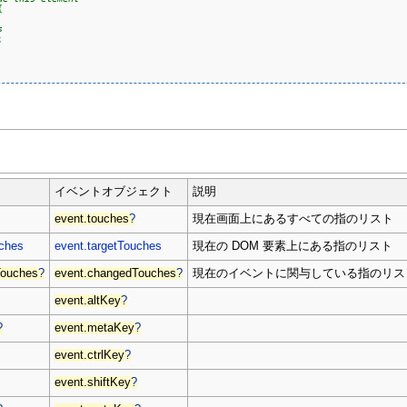
{
s
;
イベントオブジェクト
説明
event.touches
?
現在画面上にあるすべての指のリスト
uches
event.targetTouches
現在の DOM 要素上にある指のリスト
Touches
?
event.changedTouches
?
現在のイベントに関与している指のリス
event.altKey
?
?
event.metaKey
?
event.ctrlKey
?
event.shiftKey
?