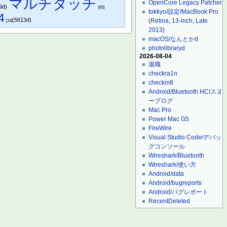
マルチタッチ
OpenCore Legacy Patcher
9d)
[65]
tokkyo/設定/MacBook Pro
4
(5613d)
(Retina, 13-inch, Late
[14]
2013)
macOS/なんとかd
photolibraryd
2026-08-04
退職
checkra1n
checkm8
Android/Bluetooth HCIスヌ
ープログ
Mac Pro
Power Mac G5
FireWire
Visual Studio Code/デバッ
グコンソール
Wireshark/Bluetooth
Wireshark/使い方
Android/data
Android/bugreports
Android/バグレポート
RecentDeleted