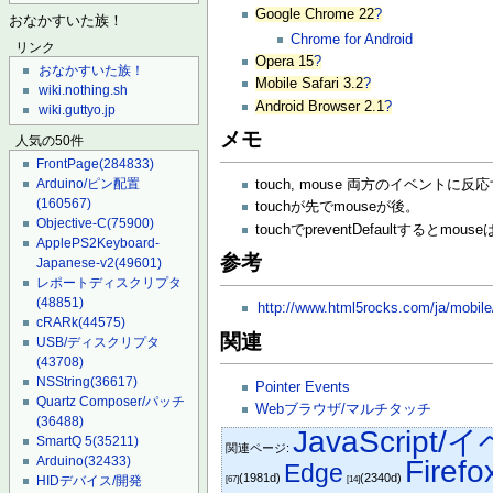
Google Chrome 22
?
おなかすいた族！
Chrome for Android
リンク
Opera 15
?
おなかすいた族！
Mobile Safari 3.2
?
wiki.nothing.sh
Android Browser 2.1
?
wiki.guttyo.jp
メモ
人気の50件
FrontPage
(284833)
Arduino/ピン配置
touch, mouse 両方のイベントに
(160567)
touchが先でmouseが後。
Objective-C
(75900)
touchでpreventDefaultするとmo
ApplePS2Keyboard-
参考
Japanese-v2
(49601)
レポートディスクリプタ
(48851)
http://www.html5rocks.com/ja/mobile
cRARk
(44575)
関連
USB/ディスクリプタ
(43708)
NSString
(36617)
Pointer Events
Quartz Composer/パッチ
Webブラウザ/マルチタッチ
(36488)
JavaScript
SmartQ 5
(35211)
関連ページ:
Arduino
(32433)
Firefo
Edge
(1981d)
(2340d)
HIDデバイス/開発
[67]
[14]