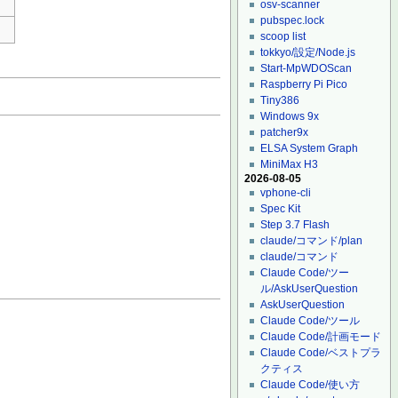
osv-scanner
pubspec.lock
scoop list
tokkyo/設定/Node.js
Start-MpWDOScan
Raspberry Pi Pico
Tiny386
Windows 9x
patcher9x
ELSA System Graph
MiniMax H3
2026-08-05
vphone-cli
Spec Kit
Step 3.7 Flash
claude/コマンド/plan
claude/コマンド
Claude Code/ツー
ル/AskUserQuestion
AskUserQuestion
Claude Code/ツール
Claude Code/計画モード
Claude Code/ベストプラ
クティス
Claude Code/使い方