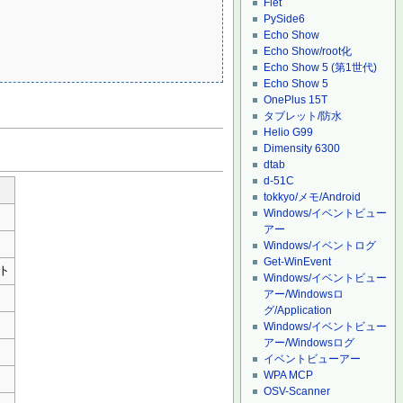
Flet
PySide6
Echo Show
Echo Show/root化
Echo Show 5 (第1世代)
Echo Show 5
OnePlus 15T
タブレット/防水
Helio G99
Dimensity 6300
dtab
d-51C
tokkyo/メモ/Android
Windows/イベントビュー
アー
Windows/イベントログ
Get-WinEvent
ト
Windows/イベントビュー
アー/Windowsロ
グ/Application
Windows/イベントビュー
アー/Windowsログ
イベントビューアー
WPA MCP
OSV-Scanner