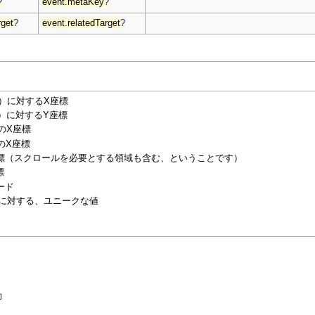
?
event.metaKey
?
rget
?
event.relatedTarget
?
ort）に対するX座標
ort）に対するY座標
指のX座標
指のX座標
X座標（スクロールを必要とする領域も含む、ということです）
標
ード
ベントに対する、ユニークな値
効