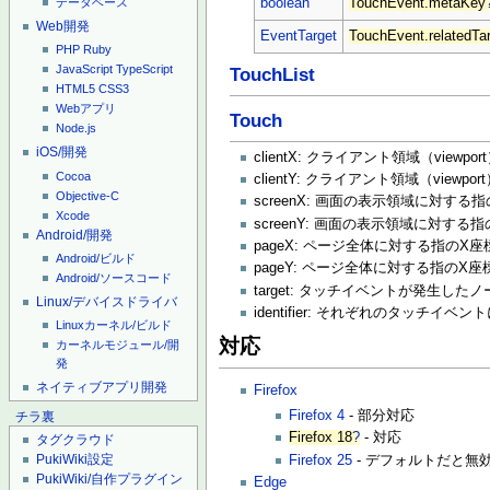
boolean
TouchEvent.metaKey
データベース
Web開発
EventTarget
TouchEvent.relatedTa
PHP
Ruby
JavaScript
TypeScript
TouchList
HTML5
CSS3
Webアプリ
Touch
Node.js
iOS/開発
clientX: クライアント領域（viewp
Cocoa
clientY: クライアント領域（viewp
Objective-C
screenX: 画面の表示領域に対する
Xcode
screenY: 画面の表示領域に対する
Android/開発
pageX: ページ全体に対する指の
Android/ビルド
pageY: ページ全体に対する指のX座
Android/ソースコード
target: タッチイベントが発生したノ
Linux/デバイスドライバ
identifier: それぞれのタッチイ
Linuxカーネル/ビルド
対応
カーネルモジュール/開
発
ネイティブアプリ開発
Firefox
Firefox 4
- 部分対応
チラ裏
Firefox 18
?
- 対応
タグクラウド
PukiWiki設定
Firefox 25
- デフォルトだと無
PukiWiki/自作プラグイン
Edge