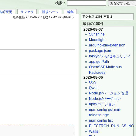
検索：
名前変更
リファラ
新規ページ
編集
アクセス:1308 本日:1
最終更新:2015-07-07 (火) 12:42:42 (4049d)
最新の100件
2026-08-07
Sunshine
Moonlight
arduino-ide-extension
package.json
tokkyo/メモ/セキュリティ
app.getPath
OpenSSF Malicious
Packages
2026-08-06
OSV
Qwen
Node.js/バージョン管理
Node.js/バージョン
npm/バージョン
npm config get min-
release-age
npm config list
ELECTRON_RUN_AS_NO
Wails