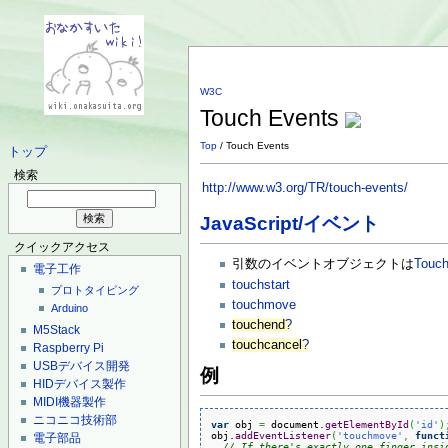
W3C
Touch Events
Top
/ Touch Events
トップ
検索
http://www.w3.org/TR/touch-events/
JavaScript/イベント
クイックアクセス
引数のイベントオブジェクトは
Touc
電子工作
touchstart
プロトタイピング
touchmove
Arduino
touchend
?
M5Stack
touchcancel
?
Raspberry Pi
USBデバイス開発
例
HIDデバイス製作
MIDI機器製作
ニコニコ技術部
var
 obj 
=
 document.
getElementById
(
'id'
)
obj.
addEventListener
(
'touchmove'
,
funct
電子部品
// If there's exactly one finger insi