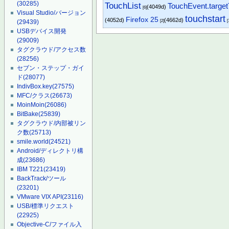
(30285)
TouchList
TouchEvent.targe
(4049d)
[6]
Visual Studio/バージョン
touchstart
Firefox 25
(4052d)
(4662d)
[2]
[
(29439)
USBデバイス開発
(29009)
タグクラウド/アクセス数
(28256)
セブン・ステップ・ガイ
ド
(28077)
IndivBox.key
(27575)
MFC/クラス
(26673)
MoinMoin
(26086)
BitBake
(25839)
タグクラウド/内部被リン
ク数
(25713)
smile.world
(24521)
Android/ディレクトリ構
成
(23686)
IBM T221
(23419)
BackTrack/ツール
(23201)
VMware VIX API
(23116)
USB/標準リクエスト
(22925)
Objective-C/ファイル入