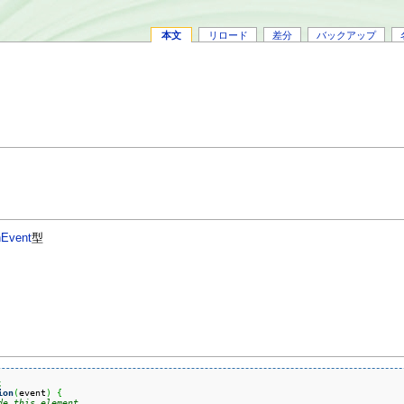
本文
リロード
差分
バックアップ
hEvent
型
;
ion
(
event
)
{
de this element