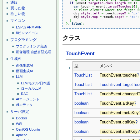
通販
if
(
event.
targetTouches
.
length
==
 1
)
var
 touch 
=
 event.
targetTouches
[
0
]
;
買った物
// Place element where the finger i
    obj.
style
.
left
=
 touch.
pageX
+
'px'
欲しい物
    obj.
style
.
top
=
 touch.
pageY
+
'px'
;
}
マイコン
}
,
false
)
;
ESP32
ARM
AVR
8ピンマイコン
クラス
プログラミング
プログラミング言語
画像処理
自然言語処理
TouchEvent
生成AI
画像生成AI
型
メンバ
動画生成AI
TouchList
TouchEvent.touches
?
LLM
LLM/モデル/日本語
TouchList
TouchEvent.targetTo
ローカルLLM
TouchList
TouchEvent.changed
RAG
AIエージェント
boolean
TouchEvent.altKey
?
AIエディタ
サーバ設定
boolean
TouchEvent.metaKey
Docker
boolean
TouchEvent.ctrlKey
?
WSL
CentOS
Ubuntu
boolean
TouchEvent.shiftKey
?
Apache