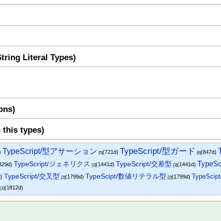
tring Literal Types)
ons)
his types)
TypeScript/型ガード
TypeScript/型アサーション
)
(721d)
(847d)
[5]
[6]
TypeScr
TypeScript/交差型
TypeScript/ジェネリクス
329d)
(1441d)
(1441d)
[2]
[3]
TypeScript/交叉型
TypeScipt/数値リテラル型
TypeSc
d)
(1799d)
(1799d)
[2]
[2]
(1812d)
[1]