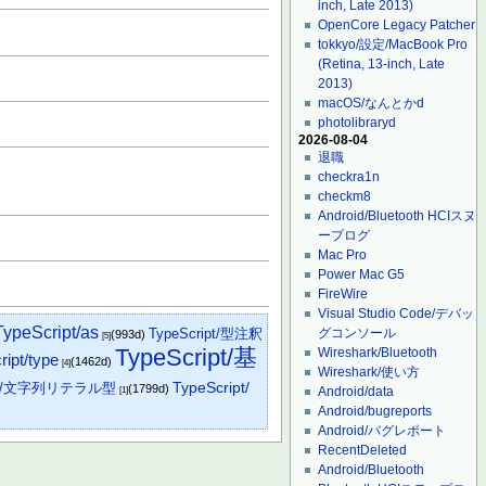
inch, Late 2013)
OpenCore Legacy Patcher
tokkyo/設定/MacBook Pro
(Retina, 13-inch, Late
2013)
macOS/なんとかd
photolibraryd
2026-08-04
退職
checkra1n
checkm8
Android/Bluetooth HCIスヌ
ープログ
Mac Pro
Power Mac G5
FireWire
Visual Studio Code/デバッ
TypeScript/as
TypeScript/型注釈
グコンソール
(993d)
[5]
TypeScript/基
Wireshark/Bluetooth
ipt/type
(1462d)
[4]
Wireshark/使い方
ipt/文字列リテラル型
TypeScript/
(1799d)
Android/data
[1]
Android/bugreports
Android/バグレポート
RecentDeleted
Android/Bluetooth