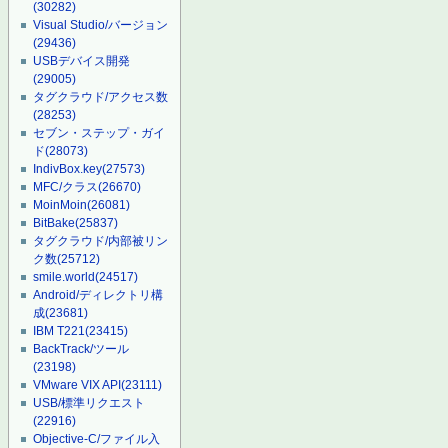
(30282)
Visual Studio/バージョン
(29436)
USBデバイス開発
(29005)
タグクラウド/アクセス数
(28253)
セブン・ステップ・ガイ
ド
(28073)
IndivBox.key
(27573)
MFC/クラス
(26670)
MoinMoin
(26081)
BitBake
(25837)
タグクラウド/内部被リン
ク数
(25712)
smile.world
(24517)
Android/ディレクトリ構
成
(23681)
IBM T221
(23415)
BackTrack/ツール
(23198)
VMware VIX API
(23111)
USB/標準リクエスト
(22916)
Objective-C/ファイル入