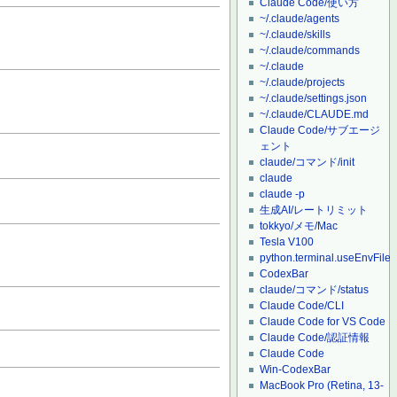
Claude Code/使い方
~/.claude/agents
~/.claude/skills
~/.claude/commands
~/.claude
~/.claude/projects
~/.claude/settings.json
~/.claude/CLAUDE.md
Claude Code/サブエージ
ェント
claude/コマンド/init
claude
claude -p
生成AI/レートリミット
tokkyo/メモ/Mac
Tesla V100
python.terminal.useEnvFile
CodexBar
claude/コマンド/status
Claude Code/CLI
Claude Code for VS Code
Claude Code/認証情報
Claude Code
Win-CodexBar
MacBook Pro (Retina, 13-