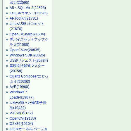
出力
(22590)
A5：SQL Mk-2
(22528)
FeliCa/コマンド
(22525)
ARToolKit
(21781)
Linux/USBガジェット
(21676)
OpenCvSharp
(21604)
デバイスセットアップク
ラス
(21088)
OpenCV/cv
(20835)
Windows SDK
(20826)
USB/リクエスト
(20784)
基礎文法最速マスター
(20758)
Quartz Composerにどっ
ぷり!
(20363)
AVR
(19960)
Windows 7
Loader
(19877)
tokkyo/買った物/電子部
品
(19432)
V-USB
(19152)
OpenCV
(19133)
OSx86
(19104)
Linuxカーネル/バージョ