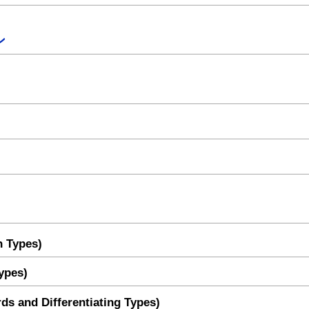
ン
n Types)
ypes)
d Differentiating Types)