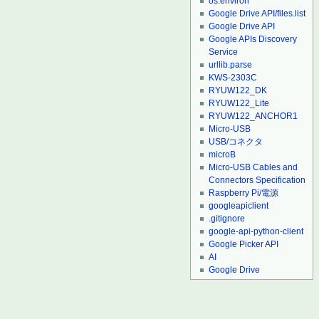
os.environ
Google Drive API/files.list
Google Drive API
Google APIs Discovery
Service
urllib.parse
KWS-2303C
RYUW122_DK
RYUW122_Lite
RYUW122_ANCHOR1
Micro-USB
USB/コネクタ
microB
Micro-USB Cables and
Connectors Specification
Raspberry Pi/電源
googleapiclient
.gitignore
google-api-python-client
Google Picker API
AI
Google Drive