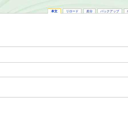
本文
リロード
差分
バックアップ