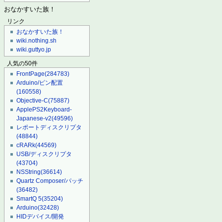
おなかすいた族！
リンク
おなかすいた族！
wiki.nothing.sh
wiki.guttyo.jp
人気の50件
FrontPage
(284783)
Arduino/ピン配置
(160558)
Objective-C
(75887)
ApplePS2Keyboard-
Japanese-v2
(49596)
レポートディスクリプタ
(48844)
cRARk
(44569)
USB/ディスクリプタ
(43704)
NSString
(36614)
Quartz Composer/パッチ
(36482)
SmartQ 5
(35204)
Arduino
(32428)
HIDデバイス/開発