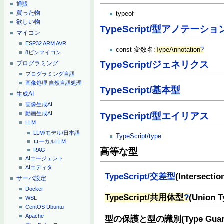
通販
買った物
typeof
欲しい物
TypeScript/型アノテーショ
マイコン
ESP32
ARM
AVR
const 変数名:
TypeAnnotation
?
8ピンマイコン
TypeScript/ジェネリクス
プログラミング
プログラミング言語
画像処理
自然言語処理
TypeScript/基本型
生成AI
画像生成AI
動画生成AI
TypeScript/型エイリアス
LLM
LLM/モデル/日本語
TypeScript/type
ローカルLLM
高等な型
RAG
AIエージェント
AIエディタ
TypeScript/交差型
(Intersectio
サーバ設定
Docker
TypeScript/共用体型
?
(Union T
WSL
CentOS
Ubuntu
Apache
型の保護と型の識別(Type Guards an