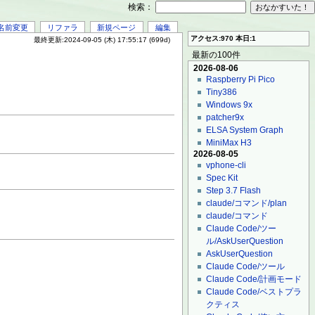
検索：
名前変更
リファラ
新規ページ
編集
アクセス:970 本日:1
最終更新:2024-09-05 (木) 17:55:17 (699d)
最新の100件
2026-08-06
Raspberry Pi Pico
Tiny386
Windows 9x
patcher9x
ELSA System Graph
MiniMax H3
2026-08-05
vphone-cli
Spec Kit
Step 3.7 Flash
claude/コマンド/plan
claude/コマンド
Claude Code/ツー
ル/AskUserQuestion
AskUserQuestion
Claude Code/ツール
Claude Code/計画モード
Claude Code/ベストプラ
クティス