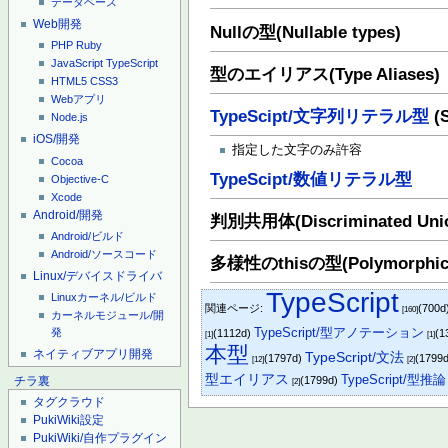
データベース
Web開発
Nullの型(Nullable types)
PHP
Ruby
JavaScript
TypeScript
型のエイリアス(Type Aliases)
HTML5
CSS3
Webアプリ
TypeScipt/文字列リテラル型
(S
Node.js
iOS/開発
指定した文字のみ許容
Cocoa
TypeScipt/数値リテラル型
Objective-C
Xcode
Android/開発
判別共用体(Discriminated Uni
Android/ビルド
Android/ソースコード
多様性のthisの型(Polymorphic t
Linux/デバイスドライバ
TypeScript
Linuxカーネル/ビルド
関連ページ:
(700d
[160]
カーネルモジュール/開
TypeScript/型アノテーション
発
(1112d)
(1
[1]
[1]
本型
ネイティブアプリ開発
TypeScript/文法
(1797d)
(1799
[12]
[2]
型エイリアス
TypeScript/型推論
(1799d)
チラ裏
[2]
タグクラウド
PukiWiki設定
PukiWiki/自作プラグイン