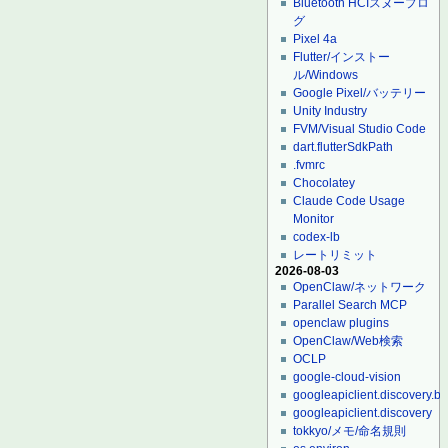
Bluetooth HCIスヌープロ
グ
Pixel 4a
Flutter/インストー
ル/Windows
Google Pixel/バッテリー
Unity Industry
FVM/Visual Studio Code
dart.flutterSdkPath
.fvmrc
Chocolatey
Claude Code Usage
Monitor
codex-lb
レートリミット
2026-08-03
OpenClaw/ネットワーク
Parallel Search MCP
openclaw plugins
OpenClaw/Web検索
OCLP
google-cloud-vision
googleapiclient.discovery.bu
googleapiclient.discovery
tokkyo/メモ/命名規則