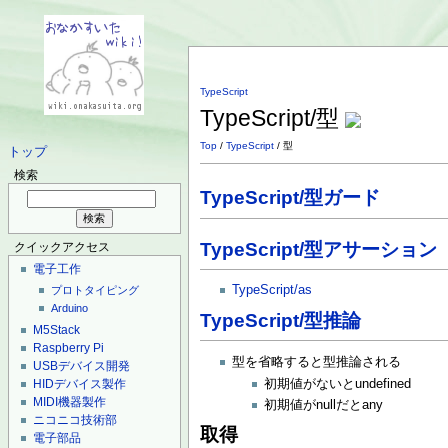
TypeScript
TypeScript/型
Top
/
TypeScript
/ 型
トップ
検索
TypeScript/型ガード
TypeScript/型アサーション
クイックアクセス
電子工作
TypeScript/as
プロトタイピング
Arduino
TypeScript/型推論
M5Stack
Raspberry Pi
型を省略すると型推論される
USBデバイス開発
HIDデバイス製作
初期値がないとundefined
MIDI機器製作
初期値がnullだとany
ニコニコ技術部
取得
電子部品