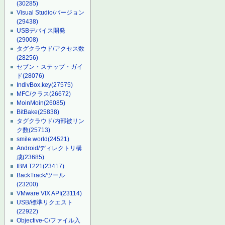
(30285)
Visual Studio/バージョン
(29438)
USBデバイス開発
(29008)
タグクラウド/アクセス数
(28256)
セブン・ステップ・ガイ
ド
(28076)
IndivBox.key
(27575)
MFC/クラス
(26672)
MoinMoin
(26085)
BitBake
(25838)
タグクラウド/内部被リン
ク数
(25713)
smile.world
(24521)
Android/ディレクトリ構
成
(23685)
IBM T221
(23417)
BackTrack/ツール
(23200)
VMware VIX API
(23114)
USB/標準リクエスト
(22922)
Objective-C/ファイル入