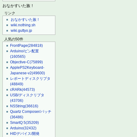
おなかすいた族！
リンク
おなかすいた族！
wiki.nothing.sh
wiki.guttyo.jp
人気の50件
FrontPage
(284818)
Arduino/ピン配置
(160565)
Objective-C
(75899)
ApplePS2Keyboard-
Japanese-v2
(49600)
レポートディスクリプタ
(48849)
cRARk
(44573)
USB/ディスクリプタ
(43706)
NSString
(36616)
Quartz Composer/パッチ
(36486)
SmartQ 5
(35209)
Arduino
(32432)
HIDデバイス/開発