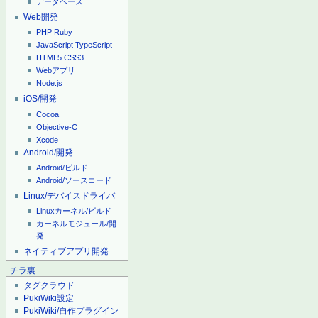
データベース
Web開発
PHP
Ruby
JavaScript
TypeScript
HTML5
CSS3
Webアプリ
Node.js
iOS/開発
Cocoa
Objective-C
Xcode
Android/開発
Android/ビルド
Android/ソースコード
Linux/デバイスドライバ
Linuxカーネル/ビルド
カーネルモジュール/開
発
ネイティブアプリ開発
チラ裏
タグクラウド
PukiWiki設定
PukiWiki/自作プラグイン