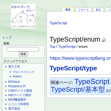
本文
リロード
差分
バ
TypeScript
TypeScript/enum
トップ
検索
Top
/
TypeScript
/ enum
https://www.typescriptlang.
クイックアクセス
TypeScript/type
電子工作
プロトタイピング
Arduino
TypeScript
M5Stack
関連ページ:
Raspberry Pi
TypeScript/基本型
USBデバイス開発
[12
HIDデバイス製作
MIDI機器製作
ニコニコ技術部
電子部品