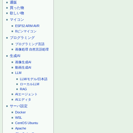
通販
買った物
欲しい物
マイコン
ESP32
ARM
AVR
8ピンマイコン
プログラミング
プログラミング言語
画像処理
自然言語処理
生成AI
画像生成AI
動画生成AI
LLM
LLM/モデル/日本語
ローカルLLM
RAG
AIエージェント
AIエディタ
サーバ設定
Docker
WSL
CentOS
Ubuntu
Apache