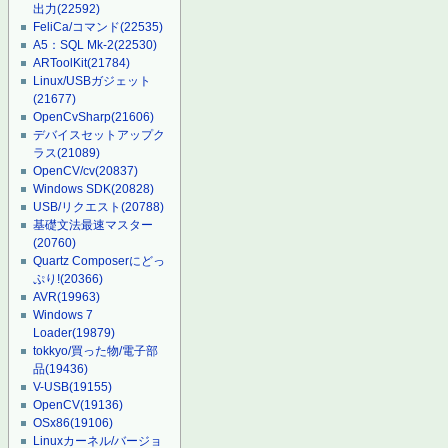
出力
(22592)
FeliCa/コマンド
(22535)
A5：SQL Mk-2
(22530)
ARToolKit
(21784)
Linux/USBガジェット
(21677)
OpenCvSharp
(21606)
デバイスセットアップク
ラス
(21089)
OpenCV/cv
(20837)
Windows SDK
(20828)
USB/リクエスト
(20788)
基礎文法最速マスター
(20760)
Quartz Composerにどっ
ぷり!
(20366)
AVR
(19963)
Windows 7
Loader
(19879)
tokkyo/買った物/電子部
品
(19436)
V-USB
(19155)
OpenCV
(19136)
OSx86
(19106)
Linuxカーネル/バージョ