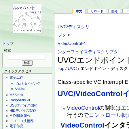
本文
リロード
差分
バ
UVC/ディスクリ
プタ
>
VideoControlイ
トップ
検索
ンターフェイスディスクリプタ
UVC/エンドポイ
Top
/
UVC
/ エンドポイントディスク
クイックアクセス
電子工作
Class-specific VC Interrupt 
プロトタイピング
Arduino
UVC/VideoCont
M5Stack
Raspberry Pi
USBデバイス開発
VideoControl
の制御は
エ
HIDデバイス製作
行うので
コントロール転
MIDI機器製作
ニコニコ技術部
VideoControl
インタ
電子部品