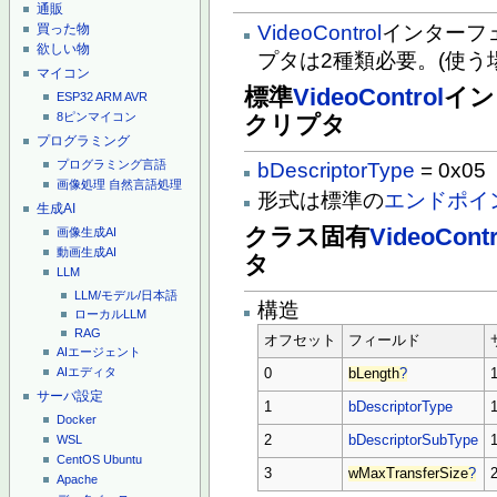
通販
VideoControl
インターフ
買った物
欲しい物
プタは2種類必要。(使う
マイコン
標準
VideoControl
イン
ESP32
ARM
AVR
8ピンマイコン
クリプタ
プログラミング
プログラミング言語
bDescriptorType
= 0x05
画像処理
自然言語処理
形式は標準の
エンドポイ
生成AI
クラス固有
VideoContr
画像生成AI
動画生成AI
タ
LLM
LLM/モデル/日本語
構造
ローカルLLM
RAG
オフセット
フィールド
AIエージェント
AIエディタ
0
bLength
?
サーバ設定
1
bDescriptorType
Docker
2
bDescriptorSubType
WSL
CentOS
Ubuntu
3
wMaxTransferSize
?
Apache