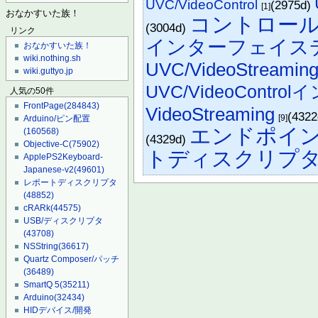
UVC/VideoControl
(2975d)
[1]
おなかすいた族！
コントロー
(3004d)
リンク
インターフェイス
おなかすいた族！
wiki.nothing.sh
UVC/VideoStre
wiki.guttyo.jp
UVC/VideoContr
人気の50件
FrontPage
(284843)
VideoStreaming
(432
[9]
Arduino/ピン配置
エンドポイン
(160568)
(4329d)
Objective-C
(75902)
トディスクリプ
ApplePS2Keyboard-
Japanese-v2
(49601)
レポートディスクリプタ
(48852)
cRARk
(44575)
USB/ディスクリプタ
(43708)
NSString
(36617)
Quartz Composer/パッチ
(36489)
SmartQ 5
(35211)
Arduino
(32434)
HIDデバイス/開発