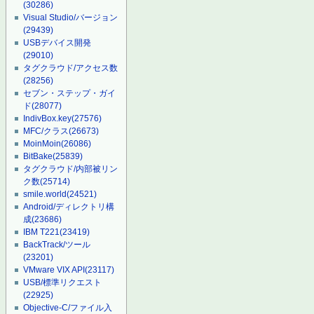
(30286)
Visual Studio/バージョン
(29439)
USBデバイス開発
(29010)
タグクラウド/アクセス数
(28256)
セブン・ステップ・ガイ
ド
(28077)
IndivBox.key
(27576)
MFC/クラス
(26673)
MoinMoin
(26086)
BitBake
(25839)
タグクラウド/内部被リン
ク数
(25714)
smile.world
(24521)
Android/ディレクトリ構
成
(23686)
IBM T221
(23419)
BackTrack/ツール
(23201)
VMware VIX API
(23117)
USB/標準リクエスト
(22925)
Objective-C/ファイル入