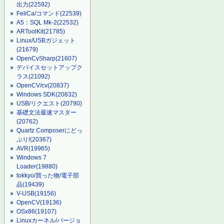
出力
(22592)
FeliCa/コマンド
(22539)
A5：SQL Mk-2
(22532)
ARToolKit
(21785)
Linux/USBガジェット
(21679)
OpenCvSharp
(21607)
デバイスセットアップク
ラス
(21092)
OpenCV/cv
(20837)
Windows SDK
(20832)
USB/リクエスト
(20790)
基礎文法最速マスター
(20762)
Quartz Composerにどっ
ぷり!
(20367)
AVR
(19965)
Windows 7
Loader
(19880)
tokkyo/買った物/電子部
品
(19439)
V-USB
(19156)
OpenCV
(19136)
OSx86
(19107)
Linuxカーネル/バージョ