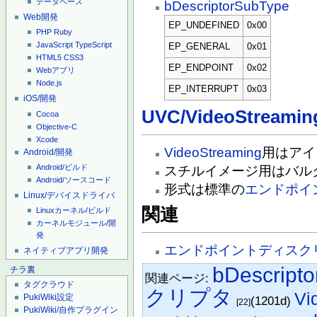
データベース
bDescriptorSubType
Web開発
EP_UNDEFINED
0x00
PHP
Ruby
JavaScript
TypeScript
EP_GENERAL
0x01
HTML5
CSS3
EP_ENDPOINT
0x02
Webアプリ
Node.js
EP_INTERRUPT
0x03
iOS/開発
UVC/VideoStre
Cocoa
Objective-C
Xcode
VideoStreaming
用はアイ
Android/開発
Android/ビルド
スチルイメージ用はバル
Android/ソースコード
形式は標準の
エンドポイ
Linux/デバイスドライバ
関連
Linuxカーネル/ビルド
カーネルモジュール/開
発
エンドポイントディスク
ネイティブアプリ開発
bDescripto
チラ裏
関連ページ:
タグクラウド
クリプタ
Vi
PukiWiki設定
(1201d)
[22]
PukiWiki/自作プラグイン