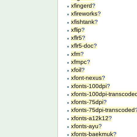
xfingerd
?
xfireworks
?
xfishtank
?
xflip
?
xflr5
?
xflr5-doc
?
xfm
?
xfmpc
?
xfoil
?
xfont-nexus
?
xfonts-100dpi
?
xfonts-100dpi-transcode
xfonts-75dpi
?
xfonts-75dpi-transcoded
xfonts-a12k12
?
xfonts-ayu
?
xfonts-baekmuk
?