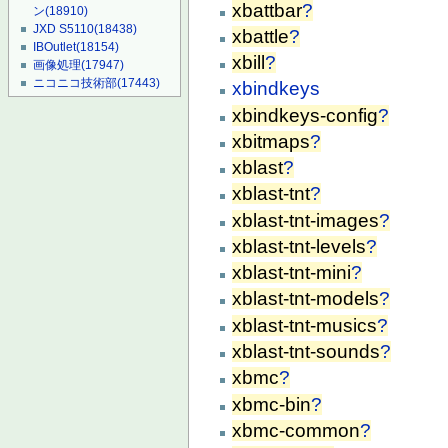
xbattbar
?
ン
(18910)
JXD S5110
(18438)
xbattle
?
IBOutlet
(18154)
xbill
?
画像処理
(17947)
ニコニコ技術部
(17443)
xbindkeys
xbindkeys-config
?
xbitmaps
?
xblast
?
xblast-tnt
?
xblast-tnt-images
?
xblast-tnt-levels
?
xblast-tnt-mini
?
xblast-tnt-models
?
xblast-tnt-musics
?
xblast-tnt-sounds
?
xbmc
?
xbmc-bin
?
xbmc-common
?