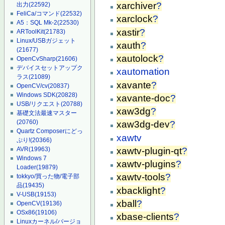
xarchiver
?
出力
(22592)
FeliCa/コマンド
(22532)
xarclock
?
A5：SQL Mk-2
(22530)
xastir
?
ARToolKit
(21783)
Linux/USBガジェット
xauth
?
(21677)
xautolock
?
OpenCvSharp
(21606)
デバイスセットアップク
xautomation
ラス
(21089)
xavante
?
OpenCV/cv
(20837)
Windows SDK
(20828)
xavante-doc
?
USB/リクエスト
(20788)
xaw3dg
?
基礎文法最速マスター
(20760)
xaw3dg-dev
?
Quartz Composerにどっ
xawtv
ぷり!
(20366)
xawtv-plugin-qt
?
AVR
(19963)
Windows 7
xawtv-plugins
?
Loader
(19879)
xawtv-tools
?
tokkyo/買った物/電子部
品
(19435)
xbacklight
?
V-USB
(19153)
xball
?
OpenCV
(19136)
OSx86
(19106)
xbase-clients
?
Linuxカーネル/バージョ