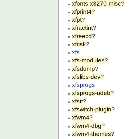
xfonts-x3270-misc
?
xfprint4
?
xfpt
?
xfractint
?
xfreecd
?
xfrisk
?
xfs
xfs-modules
?
xfsdump
?
xfslibs-dev
?
xfsprogs
xfsprogs-udeb
?
xfstt
?
xfswitch-plugin
?
xfwm4
?
xfwm4-dbg
?
xfwm4-themes
?