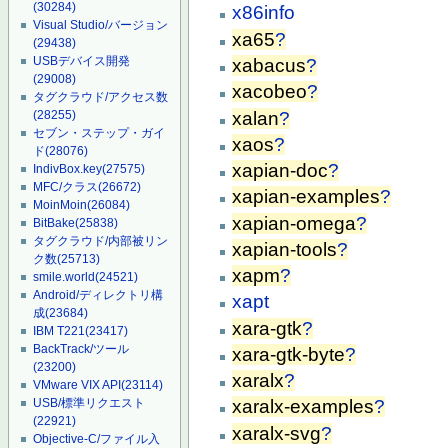
(30284)
x86info
Visual Studio/バージョン
xa65
?
(29438)
USBデバイス開発
xabacus
?
(29008)
xacobeo
?
タグクラウド/アクセス数
xalan
?
(28255)
セブン・ステップ・ガイ
xaos
?
ド
(28076)
xapian-doc
?
IndivBox.key
(27575)
MFC/クラス
(26672)
xapian-examples
?
MoinMoin
(26084)
xapian-omega
?
BitBake
(25838)
タグクラウド/内部被リン
xapian-tools
?
ク数
(25713)
xapm
?
smile.world
(24521)
Android/ディレクトリ構
xapt
成
(23684)
xara-gtk
?
IBM T221
(23417)
BackTrack/ツール
xara-gtk-byte
?
(23200)
xaralx
?
VMware VIX API
(23114)
USB/標準リクエスト
xaralx-examples
?
(22921)
xaralx-svg
?
Objective-C/ファイル入