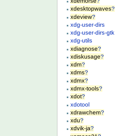
xdemorse
?
xdesktopwaves
?
xdeview
?
xdg-user-dirs
xdg-user-dirs-gtk
xdg-utils
xdiagnose
?
xdiskusage
?
xdm
?
xdms
?
xdmx
?
xdmx-tools
?
xdot
?
xdotool
xdrawchem
?
xdu
?
xdvik-ja
?