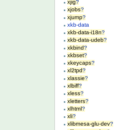
xjig
?
xjobs
?
xjump
?
xkb-data
xkb-data-i18n
?
xkb-data-udeb
?
xkbind
?
xkbset
?
xkeycaps
?
xl2tpd
?
xlassie
?
xlbiff
?
xless
?
xletters
?
xlhtml
?
xli
?
xlibmesa-glu-dev
?