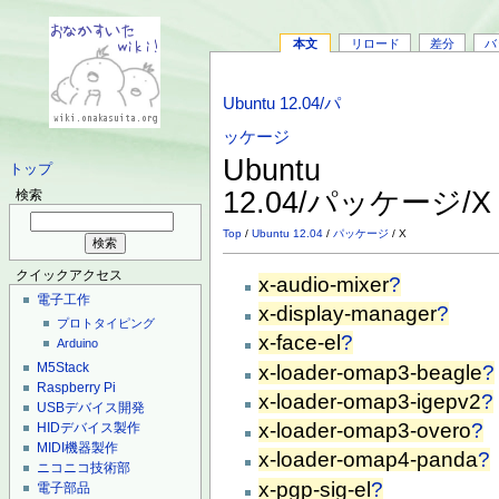
本文
リロード
差分
バ
Ubuntu 12.04/パ
ッケージ
Ubuntu
トップ
12.04/パッケージ/
検索
Top
/
Ubuntu 12.04
/
パッケージ
/ X
クイックアクセス
x-audio-mixer
?
電子工作
x-display-manager
?
プロトタイピング
x-face-el
?
Arduino
M5Stack
x-loader-omap3-beagle
?
Raspberry Pi
x-loader-omap3-igepv2
?
USBデバイス開発
x-loader-omap3-overo
?
HIDデバイス製作
MIDI機器製作
x-loader-omap4-panda
?
ニコニコ技術部
x-pgp-sig-el
?
電子部品