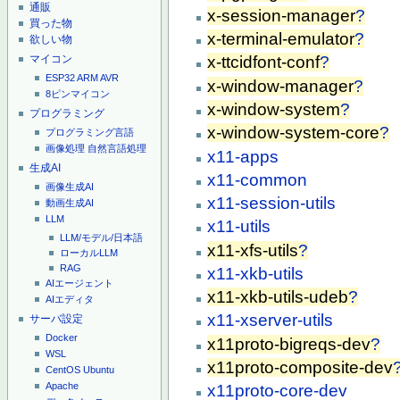
通販
x-session-manager
?
買った物
x-terminal-emulator
?
欲しい物
マイコン
x-ttcidfont-conf
?
ESP32
ARM
AVR
x-window-manager
?
8ピンマイコン
x-window-system
?
プログラミング
x-window-system-core
?
プログラミング言語
画像処理
自然言語処理
x11-apps
生成AI
x11-common
画像生成AI
x11-session-utils
動画生成AI
LLM
x11-utils
LLM/モデル/日本語
x11-xfs-utils
?
ローカルLLM
RAG
x11-xkb-utils
AIエージェント
x11-xkb-utils-udeb
?
AIエディタ
x11-xserver-utils
サーバ設定
Docker
x11proto-bigreqs-dev
?
WSL
x11proto-composite-dev
CentOS
Ubuntu
Apache
x11proto-core-dev