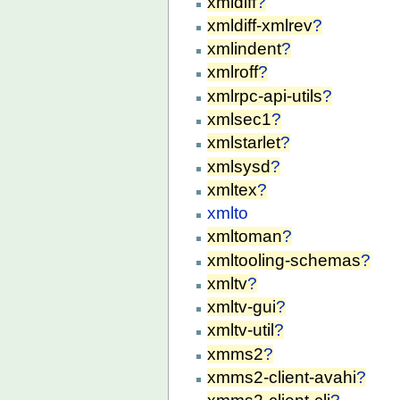
xmldiff
?
xmldiff-xmlrev
?
xmlindent
?
xmlroff
?
xmlrpc-api-utils
?
xmlsec1
?
xmlstarlet
?
xmlsysd
?
xmltex
?
xmlto
xmltoman
?
xmltooling-schemas
?
xmltv
?
xmltv-gui
?
xmltv-util
?
xmms2
?
xmms2-client-avahi
?