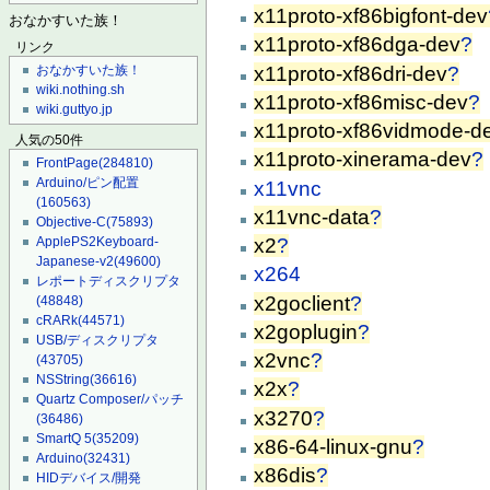
x11proto-xf86bigfont-dev
おなかすいた族！
x11proto-xf86dga-dev
?
リンク
x11proto-xf86dri-dev
?
おなかすいた族！
wiki.nothing.sh
x11proto-xf86misc-dev
?
wiki.guttyo.jp
x11proto-xf86vidmode-d
人気の50件
x11proto-xinerama-dev
?
FrontPage
(284810)
Arduino/ピン配置
x11vnc
(160563)
x11vnc-data
?
Objective-C
(75893)
x2
?
ApplePS2Keyboard-
Japanese-v2
(49600)
x264
レポートディスクリプタ
x2goclient
?
(48848)
cRARk
(44571)
x2goplugin
?
USB/ディスクリプタ
x2vnc
?
(43705)
NSString
(36616)
x2x
?
Quartz Composer/パッチ
x3270
?
(36486)
SmartQ 5
(35209)
x86-64-linux-gnu
?
Arduino
(32431)
x86dis
?
HIDデバイス/開発