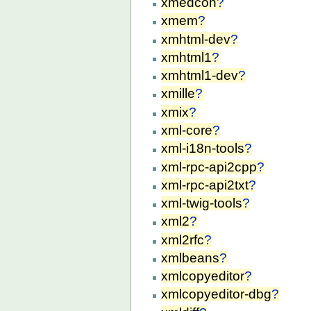
xmedcon
?
xmem
?
xmhtml-dev
?
xmhtml1
?
xmhtml1-dev
?
xmille
?
xmix
?
xml-core
?
xml-i18n-tools
?
xml-rpc-api2cpp
?
xml-rpc-api2txt
?
xml-twig-tools
?
xml2
?
xml2rfc
?
xmlbeans
?
xmlcopyeditor
?
xmlcopyeditor-dbg
?