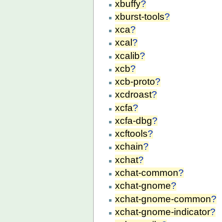
xbuffy
?
xburst-tools
?
xca
?
xcal
?
xcalib
?
xcb
?
xcb-proto
?
xcdroast
?
xcfa
?
xcfa-dbg
?
xcftools
?
xchain
?
xchat
?
xchat-common
?
xchat-gnome
?
xchat-gnome-common
?
xchat-gnome-indicator
?