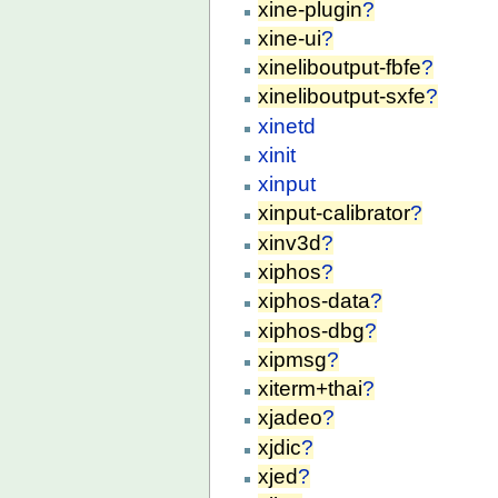
xine-plugin
?
xine-ui
?
xineliboutput-fbfe
?
xineliboutput-sxfe
?
xinetd
xinit
xinput
xinput-calibrator
?
xinv3d
?
xiphos
?
xiphos-data
?
xiphos-dbg
?
xipmsg
?
xiterm+thai
?
xjadeo
?
xjdic
?
xjed
?