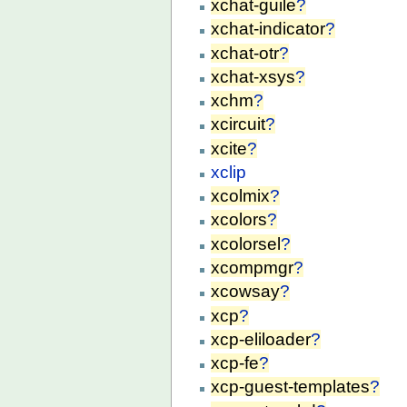
xchat-guile
?
xchat-indicator
?
xchat-otr
?
xchat-xsys
?
xchm
?
xcircuit
?
xcite
?
xclip
xcolmix
?
xcolors
?
xcolorsel
?
xcompmgr
?
xcowsay
?
xcp
?
xcp-eliloader
?
xcp-fe
?
xcp-guest-templates
?