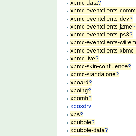
xbmc-data
?
xbmc-eventclients-com
xbmc-eventclients-dev
?
xbmc-eventclients-j2me
?
xbmc-eventclients-ps3
?
xbmc-eventclients-wiire
xbmc-eventclients-xbmc
xbmc-live
?
xbmc-skin-confluence
?
xbmc-standalone
?
xboard
?
xboing
?
xbomb
?
xboxdrv
xbs
?
xbubble
?
xbubble-data
?