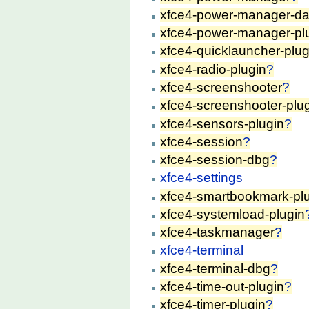
xfce4-power-manager-da
xfce4-power-manager-pl
xfce4-quicklauncher-plug
xfce4-radio-plugin
?
xfce4-screenshooter
?
xfce4-screenshooter-plu
xfce4-sensors-plugin
?
xfce4-session
?
xfce4-session-dbg
?
xfce4-settings
xfce4-smartbookmark-pl
xfce4-systemload-plugin
xfce4-taskmanager
?
xfce4-terminal
xfce4-terminal-dbg
?
xfce4-time-out-plugin
?
xfce4-timer-plugin
?