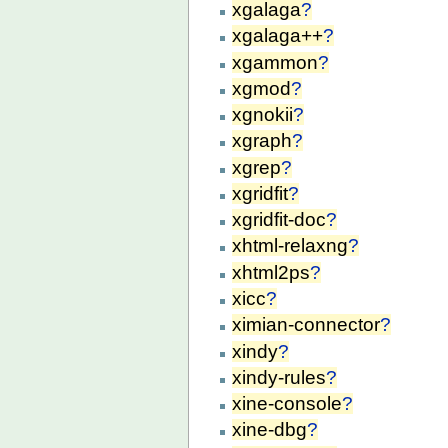
xgalaga
?
xgalaga++
?
xgammon
?
xgmod
?
xgnokii
?
xgraph
?
xgrep
?
xgridfit
?
xgridfit-doc
?
xhtml-relaxng
?
xhtml2ps
?
xicc
?
ximian-connector
?
xindy
?
xindy-rules
?
xine-console
?
xine-dbg
?