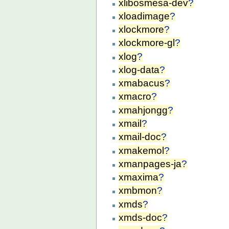
xlibosmesa-dev
?
xloadimage
?
xlockmore
?
xlockmore-gl
?
xlog
?
xlog-data
?
xmabacus
?
xmacro
?
xmahjongg
?
xmail
?
xmail-doc
?
xmakemol
?
xmanpages-ja
?
xmaxima
?
xmbmon
?
xmds
?
xmds-doc
?