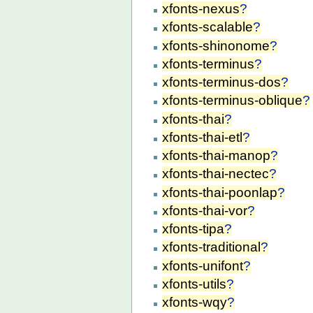
xfonts-nexus
?
xfonts-scalable
?
xfonts-shinonome
?
xfonts-terminus
?
xfonts-terminus-dos
?
xfonts-terminus-oblique
?
xfonts-thai
?
xfonts-thai-etl
?
xfonts-thai-manop
?
xfonts-thai-nectec
?
xfonts-thai-poonlap
?
xfonts-thai-vor
?
xfonts-tipa
?
xfonts-traditional
?
xfonts-unifont
?
xfonts-utils
?
xfonts-wqy
?