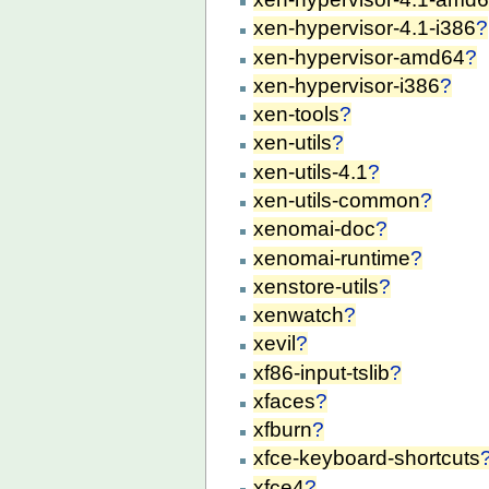
xen-hypervisor-4.1-i386
?
xen-hypervisor-amd64
?
xen-hypervisor-i386
?
xen-tools
?
xen-utils
?
xen-utils-4.1
?
xen-utils-common
?
xenomai-doc
?
xenomai-runtime
?
xenstore-utils
?
xenwatch
?
xevil
?
xf86-input-tslib
?
xfaces
?
xfburn
?
xfce-keyboard-shortcuts
xfce4
?