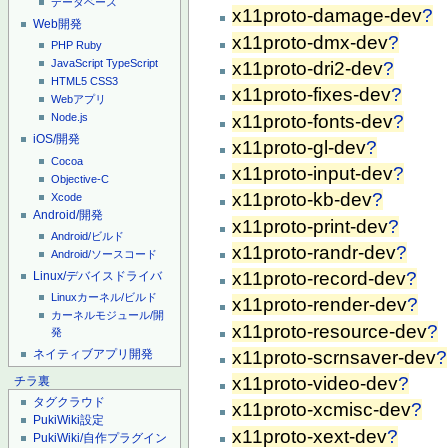
データベース
x11proto-damage-dev
?
Web開発
x11proto-dmx-dev
?
PHP
Ruby
JavaScript
TypeScript
x11proto-dri2-dev
?
HTML5
CSS3
x11proto-fixes-dev
?
Webアプリ
x11proto-fonts-dev
?
Node.js
iOS/開発
x11proto-gl-dev
?
Cocoa
x11proto-input-dev
?
Objective-C
x11proto-kb-dev
?
Xcode
Android/開発
x11proto-print-dev
?
Android/ビルド
x11proto-randr-dev
?
Android/ソースコード
x11proto-record-dev
?
Linux/デバイスドライバ
Linuxカーネル/ビルド
x11proto-render-dev
?
カーネルモジュール/開
x11proto-resource-dev
?
発
ネイティブアプリ開発
x11proto-scrnsaver-dev
?
x11proto-video-dev
?
チラ裏
タグクラウド
x11proto-xcmisc-dev
?
PukiWiki設定
x11proto-xext-dev
?
PukiWiki/自作プラグイン