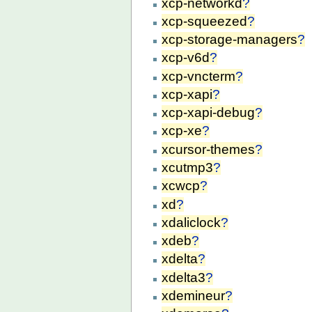
xcp-networkd
?
xcp-squeezed
?
xcp-storage-managers
?
xcp-v6d
?
xcp-vncterm
?
xcp-xapi
?
xcp-xapi-debug
?
xcp-xe
?
xcursor-themes
?
xcutmp3
?
xcwcp
?
xd
?
xdaliclock
?
xdeb
?
xdelta
?
xdelta3
?
xdemineur
?