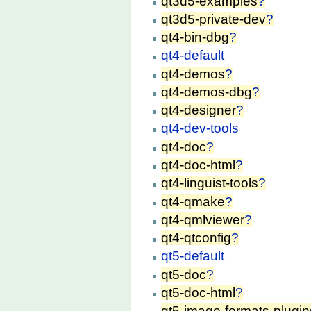
qt3d5-examples
?
qt3d5-private-dev
?
qt4-bin-dbg
?
qt4-default
qt4-demos
?
qt4-demos-dbg
?
qt4-designer
?
qt4-dev-tools
qt4-doc
?
qt4-doc-html
?
qt4-linguist-tools
?
qt4-qmake
?
qt4-qmlviewer
?
qt4-qtconfig
?
qt5-default
qt5-doc
?
qt5-doc-html
?
qt5-image-formats-plugin