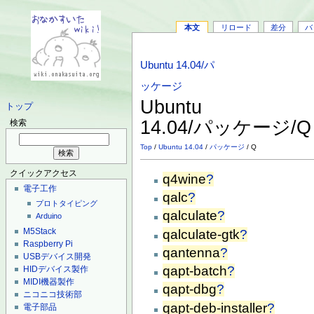
本文
リロード
差分
バ
Ubuntu 14.04/パ
ッケージ
Ubuntu
トップ
14.04/パッケージ/
検索
Top
/
Ubuntu 14.04
/
パッケージ
/ Q
クイックアクセス
q4wine
?
電子工作
qalc
?
プロトタイピング
qalculate
?
Arduino
M5Stack
qalculate-gtk
?
Raspberry Pi
qantenna
?
USBデバイス開発
qapt-batch
?
HIDデバイス製作
MIDI機器製作
qapt-dbg
?
ニコニコ技術部
qapt-deb-installer
?
電子部品