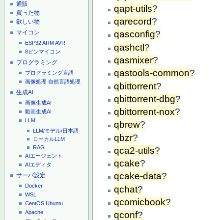
通販
qapt-utils
?
買った物
qarecord
?
欲しい物
マイコン
qasconfig
?
ESP32
ARM
AVR
qashctl
?
8ピンマイコン
qasmixer
?
プログラミング
qastools-common
?
プログラミング言語
画像処理
自然言語処理
qbittorrent
?
生成AI
qbittorrent-dbg
?
画像生成AI
qbittorrent-nox
?
動画生成AI
LLM
qbrew
?
LLM/モデル/日本語
qbzr
?
ローカルLLM
RAG
qca2-utils
?
AIエージェント
qcake
?
AIエディタ
qcake-data
?
サーバ設定
Docker
qchat
?
WSL
qcomicbook
?
CentOS
Ubuntu
Apache
qconf
?