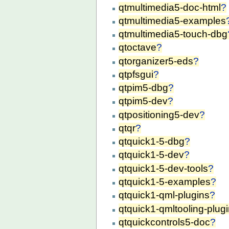
qtmultimedia5-doc-html
?
qtmultimedia5-examples
qtmultimedia5-touch-dbg
qtoctave
?
qtorganizer5-eds
?
qtpfsgui
?
qtpim5-dbg
?
qtpim5-dev
?
qtpositioning5-dev
?
qtqr
?
qtquick1-5-dbg
?
qtquick1-5-dev
?
qtquick1-5-dev-tools
?
qtquick1-5-examples
?
qtquick1-qml-plugins
?
qtquick1-qmltooling-plug
qtquickcontrols5-doc
?