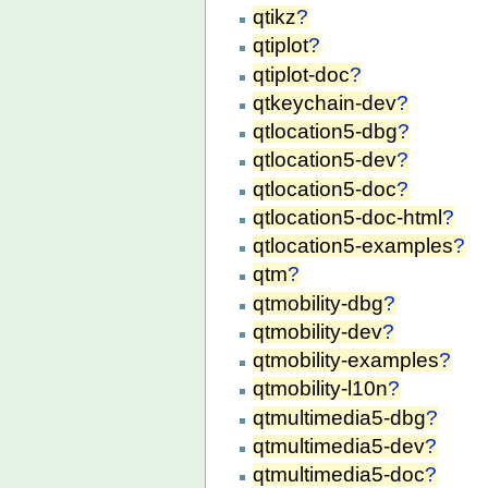
qtikz
?
qtiplot
?
qtiplot-doc
?
qtkeychain-dev
?
qtlocation5-dbg
?
qtlocation5-dev
?
qtlocation5-doc
?
qtlocation5-doc-html
?
qtlocation5-examples
?
qtm
?
qtmobility-dbg
?
qtmobility-dev
?
qtmobility-examples
?
qtmobility-l10n
?
qtmultimedia5-dbg
?
qtmultimedia5-dev
?
qtmultimedia5-doc
?