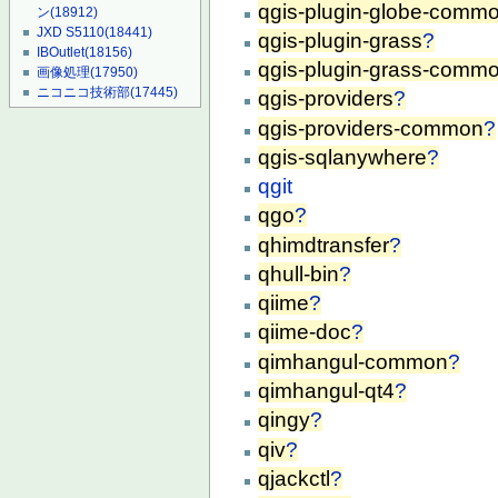
qgis-plugin-globe-comm
ン
(18912)
JXD S5110
(18441)
qgis-plugin-grass
?
IBOutlet
(18156)
qgis-plugin-grass-comm
画像処理
(17950)
ニコニコ技術部
(17445)
qgis-providers
?
qgis-providers-common
?
qgis-sqlanywhere
?
qgit
qgo
?
qhimdtransfer
?
qhull-bin
?
qiime
?
qiime-doc
?
qimhangul-common
?
qimhangul-qt4
?
qingy
?
qiv
?
qjackctl
?