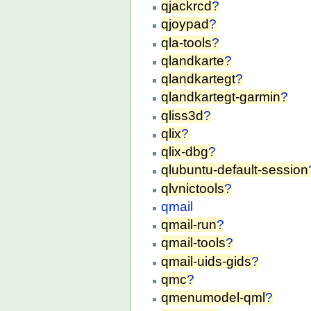
qjackrcd
?
qjoypad
?
qla-tools
?
qlandkarte
?
qlandkartegt
?
qlandkartegt-garmin
?
qliss3d
?
qlix
?
qlix-dbg
?
qlubuntu-default-session
qlvnictools
?
qmail
qmail-run
?
qmail-tools
?
qmail-uids-gids
?
qmc
?
qmenumodel-qml
?