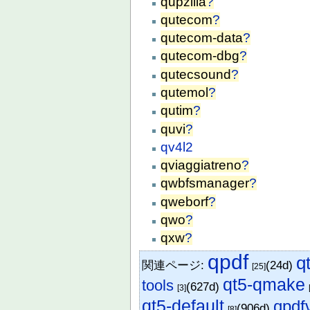
qupzilla
?
qutecom
?
qutecom-data
?
qutecom-dbg
?
qutecsound
?
qutemol
?
qutim
?
quvi
?
qv4l2
qviaggiatreno
?
qwbfsmanager
?
qweborf
?
qwo
?
qxw
?
qpdf
q
関連ページ:
(24d)
[25]
qt5-qmake
tools
(627d)
[3]
qt5-default
qpdf
(906d)
[8]