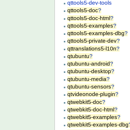
qttools5-dev-tools
qttools5-doc
?
qttools5-doc-html
?
qttools5-examples
?
qttools5-examples-dbg
?
qttools5-private-dev
?
qttranslations5-l10n
?
qtubuntu
?
qtubuntu-android
?
qtubuntu-desktop
?
qtubuntu-media
?
qtubuntu-sensors
?
qtvideonode-plugin
?
qtwebkit5-doc
?
qtwebkit5-doc-html
?
qtwebkit5-examples
?
qtwebkit5-examples-dbg