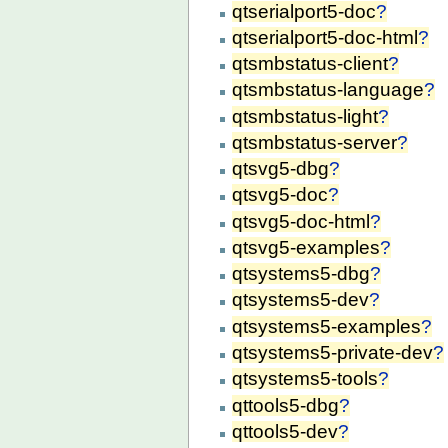
qtserialport5-doc
?
qtserialport5-doc-html
?
qtsmbstatus-client
?
qtsmbstatus-language
?
qtsmbstatus-light
?
qtsmbstatus-server
?
qtsvg5-dbg
?
qtsvg5-doc
?
qtsvg5-doc-html
?
qtsvg5-examples
?
qtsystems5-dbg
?
qtsystems5-dev
?
qtsystems5-examples
?
qtsystems5-private-dev
?
qtsystems5-tools
?
qttools5-dbg
?
qttools5-dev
?