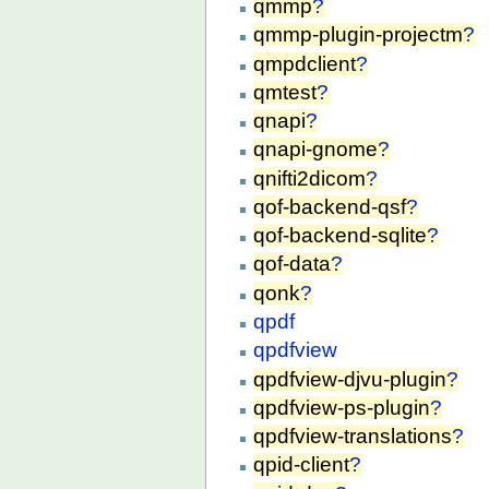
qmmp
?
qmmp-plugin-projectm
?
qmpdclient
?
qmtest
?
qnapi
?
qnapi-gnome
?
qnifti2dicom
?
qof-backend-qsf
?
qof-backend-sqlite
?
qof-data
?
qonk
?
qpdf
qpdfview
qpdfview-djvu-plugin
?
qpdfview-ps-plugin
?
qpdfview-translations
?
qpid-client
?