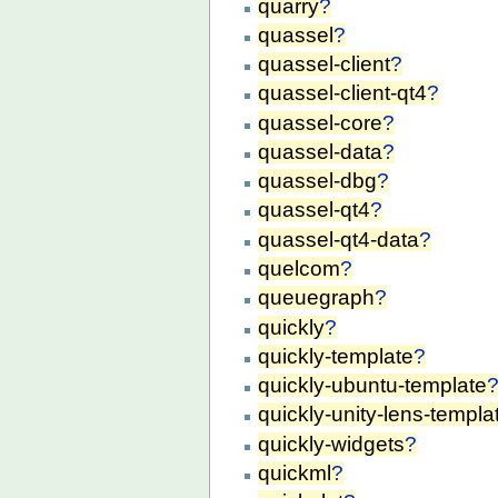
quarry
?
quassel
?
quassel-client
?
quassel-client-qt4
?
quassel-core
?
quassel-data
?
quassel-dbg
?
quassel-qt4
?
quassel-qt4-data
?
quelcom
?
queuegraph
?
quickly
?
quickly-template
?
quickly-ubuntu-template
quickly-unity-lens-templa
quickly-widgets
?
quickml
?