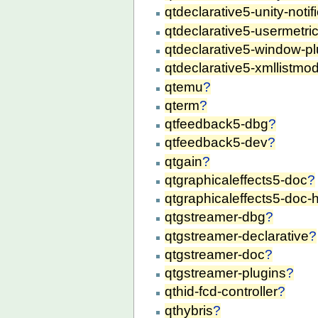
qtdeclarative5-unity-notif
qtdeclarative5-usermetri
qtdeclarative5-window-pl
qtdeclarative5-xmllistmod
qtemu
?
qterm
?
qtfeedback5-dbg
?
qtfeedback5-dev
?
qtgain
?
qtgraphicaleffects5-doc
?
qtgraphicaleffects5-doc-
qtgstreamer-dbg
?
qtgstreamer-declarative
?
qtgstreamer-doc
?
qtgstreamer-plugins
?
qthid-fcd-controller
?
qthybris
?