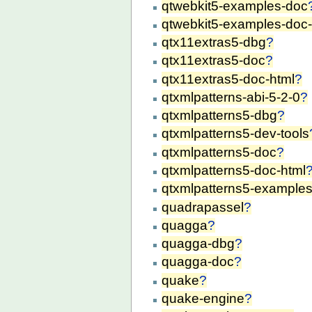
qtwebkit5-examples-doc
qtwebkit5-examples-doc-
qtx11extras5-dbg
?
qtx11extras5-doc
?
qtx11extras5-doc-html
?
qtxmlpatterns-abi-5-2-0
?
qtxmlpatterns5-dbg
?
qtxmlpatterns5-dev-tools
qtxmlpatterns5-doc
?
qtxmlpatterns5-doc-html
qtxmlpatterns5-example
quadrapassel
?
quagga
?
quagga-dbg
?
quagga-doc
?
quake
?
quake-engine
?