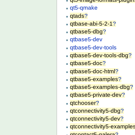
qt5-qmake
qtads
?
qtbase-abi-5-2-1
?
qtbase5-dbg
?
qtbase5-dev
qtbase5-dev-tools
qtbase5-dev-tools-dbg
?
qtbase5-doc
?
qtbase5-doc-html
?
qtbase5-examples
?
qtbase5-examples-dbg
?
qtbase5-private-dev
?
qtchooser
?
qtconnectivity5-dbg
?
qtconnectivity5-dev
?
qtconnectivity5-example
qtcontact5-galera
?