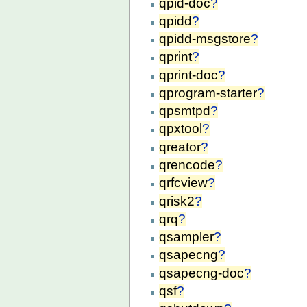
qpid-doc
?
qpidd
?
qpidd-msgstore
?
qprint
?
qprint-doc
?
qprogram-starter
?
qpsmtpd
?
qpxtool
?
qreator
?
qrencode
?
qrfcview
?
qrisk2
?
qrq
?
qsampler
?
qsapecng
?
qsapecng-doc
?
qsf
?