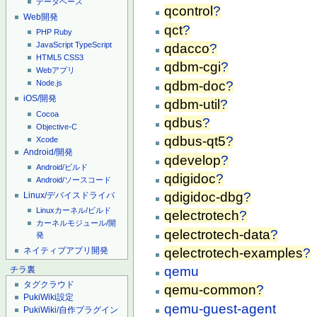
データベース
qcontrol
?
Web開発
qct
?
PHP
Ruby
JavaScript
TypeScript
qdacco
?
HTML5
CSS3
qdbm-cgi
?
Webアプリ
qdbm-doc
?
Node.js
iOS/開発
qdbm-util
?
Cocoa
qdbus
?
Objective-C
qdbus-qt5
?
Xcode
Android/開発
qdevelop
?
Android/ビルド
qdigidoc
?
Android/ソースコード
qdigidoc-dbg
?
Linux/デバイスドライバ
Linuxカーネル/ビルド
qelectrotech
?
カーネルモジュール/開
qelectrotech-data
?
発
ネイティブアプリ開発
qelectrotech-examples
?
qemu
チラ裏
タグクラウド
qemu-common
?
PukiWiki設定
qemu-guest-agent
PukiWiki/自作プラグイン