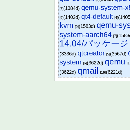
qemu-system-x
(1384d)
[7]
qt4-default
(1402d)
(140
[9]
[4]
qemu-sy
kvm
(1583d)
[9]
system-aarch64
(1583
[7]
14.04/パッケージ
qtcreator
(3336d)
(3567d)
[5]
qemu
system
(3622d)
[6]
[1
qmail
(3622d)
(6221d)
[19]