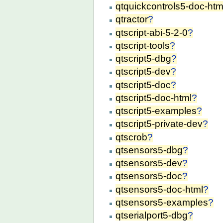
qtquickcontrols5-doc-htm
qtractor
?
qtscript-abi-5-2-0
?
qtscript-tools
?
qtscript5-dbg
?
qtscript5-dev
?
qtscript5-doc
?
qtscript5-doc-html
?
qtscript5-examples
?
qtscript5-private-dev
?
qtscrob
?
qtsensors5-dbg
?
qtsensors5-dev
?
qtsensors5-doc
?
qtsensors5-doc-html
?
qtsensors5-examples
?
qtserialport5-dbg
?