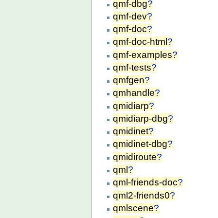
qmf-dbg
?
qmf-dev
?
qmf-doc
?
qmf-doc-html
?
qmf-examples
?
qmf-tests
?
qmfgen
?
qmhandle
?
qmidiarp
?
qmidiarp-dbg
?
qmidinet
?
qmidinet-dbg
?
qmidiroute
?
qml
?
qml-friends-doc
?
qml2-friends0
?
qmlscene
?