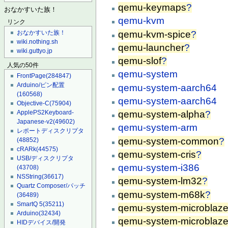
qemu-keymaps
?
おなかすいた族！
qemu-kvm
リンク
qemu-kvm-spice
?
おなかすいた族！
wiki.nothing.sh
qemu-launcher
?
wiki.guttyo.jp
qemu-slof
?
人気の50件
qemu-system
FrontPage
(284847)
Arduino/ピン配置
qemu-system-aarch64
(160568)
qemu-system-aarch64
Objective-C
(75904)
qemu-system-alpha
?
ApplePS2Keyboard-
Japanese-v2
(49602)
qemu-system-arm
レポートディスクリプタ
qemu-system-common
?
(48852)
cRARk
(44575)
qemu-system-cris
?
USB/ディスクリプタ
qemu-system-i386
(43708)
NSString
(36617)
qemu-system-lm32
?
Quartz Composer/パッチ
qemu-system-m68k
?
(36489)
SmartQ 5
(35211)
qemu-system-microblaz
Arduino
(32434)
qemu-system-microblaze
HIDデバイス/開発