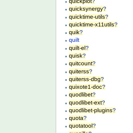
quickplot
?
quicksynergy
?
quicktime-utils
?
quicktime-x11utils
?
quik
?
quilt
quilt-el
?
quisk
?
quitcount
?
quiterss
?
quiterss-dbg
?
quixote1-doc
?
quodlibet
?
quodlibet-ext
?
quodlibet-plugins
?
quota
?
quotatool
?