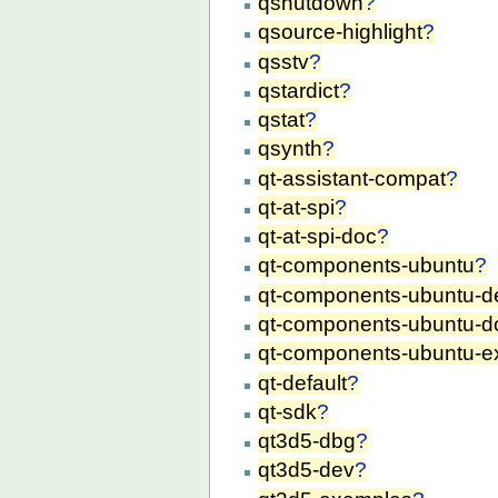
qshutdown
?
qsource-highlight
?
qsstv
?
qstardict
?
qstat
?
qsynth
?
qt-assistant-compat
?
qt-at-spi
?
qt-at-spi-doc
?
qt-components-ubuntu
?
qt-components-ubuntu-
qt-components-ubuntu-d
qt-components-ubuntu-
qt-default
?
qt-sdk
?
qt3d5-dbg
?
qt3d5-dev
?