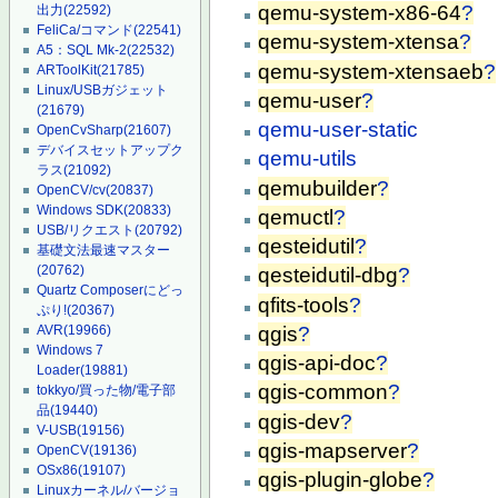
qemu-system-x86-64
?
出力
(22592)
FeliCa/コマンド
(22541)
qemu-system-xtensa
?
A5：SQL Mk-2
(22532)
qemu-system-xtensaeb
?
ARToolKit
(21785)
Linux/USBガジェット
qemu-user
?
(21679)
qemu-user-static
OpenCvSharp
(21607)
デバイスセットアップク
qemu-utils
ラス
(21092)
qemubuilder
?
OpenCV/cv
(20837)
Windows SDK
(20833)
qemuctl
?
USB/リクエスト
(20792)
qesteidutil
?
基礎文法最速マスター
(20762)
qesteidutil-dbg
?
Quartz Composerにどっ
qfits-tools
?
ぷり!
(20367)
qgis
?
AVR
(19966)
Windows 7
qgis-api-doc
?
Loader
(19881)
qgis-common
?
tokkyo/買った物/電子部
品
(19440)
qgis-dev
?
V-USB
(19156)
qgis-mapserver
?
OpenCV
(19136)
OSx86
(19107)
qgis-plugin-globe
?
Linuxカーネル/バージョ