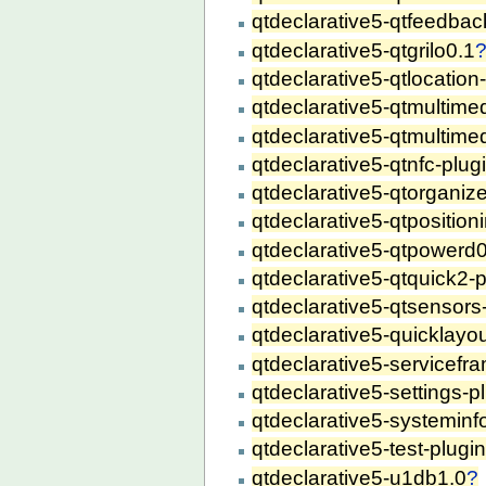
qtdeclarative5-qtfeedbac
qtdeclarative5-qtgrilo0.1
qtdeclarative5-qtlocation
qtdeclarative5-qtmultime
qtdeclarative5-qtmultime
qtdeclarative5-qtnfc-plug
qtdeclarative5-qtorganize
qtdeclarative5-qtposition
qtdeclarative5-qtpowerd
qtdeclarative5-qtquick2-p
qtdeclarative5-qtsensors
qtdeclarative5-quicklayou
qtdeclarative5-servicefr
qtdeclarative5-settings-p
qtdeclarative5-systeminf
qtdeclarative5-test-plugi
qtdeclarative5-u1db1.0
?