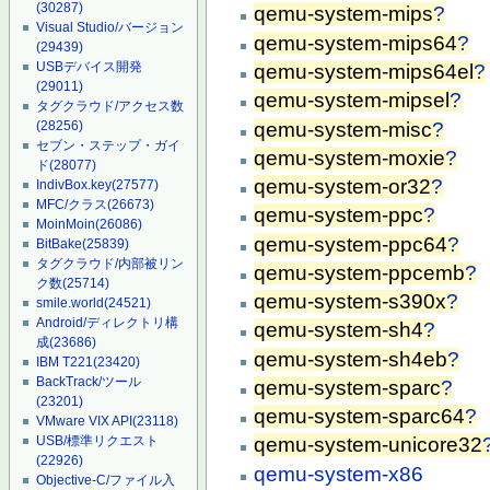
(30287)
qemu-system-mips
?
Visual Studio/バージョン
qemu-system-mips64
?
(29439)
USBデバイス開発
qemu-system-mips64el
?
(29011)
qemu-system-mipsel
?
タグクラウド/アクセス数
qemu-system-misc
?
(28256)
セブン・ステップ・ガイ
qemu-system-moxie
?
ド
(28077)
qemu-system-or32
?
IndivBox.key
(27577)
MFC/クラス
(26673)
qemu-system-ppc
?
MoinMoin
(26086)
qemu-system-ppc64
?
BitBake
(25839)
タグクラウド/内部被リン
qemu-system-ppcemb
?
ク数
(25714)
qemu-system-s390x
?
smile.world
(24521)
Android/ディレクトリ構
qemu-system-sh4
?
成
(23686)
qemu-system-sh4eb
?
IBM T221
(23420)
BackTrack/ツール
qemu-system-sparc
?
(23201)
qemu-system-sparc64
?
VMware VIX API
(23118)
USB/標準リクエスト
qemu-system-unicore32
(22926)
qemu-system-x86
Objective-C/ファイル入