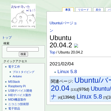
本文
リロード
差分
バ
Ubuntu/バージョ
ン
Ubuntu
トップ
20.04.2
検索
Top
/ Ubuntu 20.04.2
クイックアクセス
2021/02/04
電子工作
Linux 5.8
プロトタイピング
Arduino
Ubuntu
関連ページ:
M5Stack
20.04
Raspberry Pi
Ubuntu/
(976d)
[131]
USBデバイス開発
Linux 5.8
HIDデバイス製作
ナ
(1394d)
(1
[4]
[7]
MIDI機器製作
ニコニコ技術部
電子部品