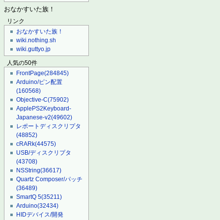
おなかすいた族！
リンク
おなかすいた族！
wiki.nothing.sh
wiki.guttyo.jp
人気の50件
FrontPage
(284845)
Arduino/ピン配置
(160568)
Objective-C
(75902)
ApplePS2Keyboard-
Japanese-v2
(49602)
レポートディスクリプタ
(48852)
cRARk
(44575)
USB/ディスクリプタ
(43708)
NSString
(36617)
Quartz Composer/パッチ
(36489)
SmartQ 5
(35211)
Arduino
(32434)
HIDデバイス/開発