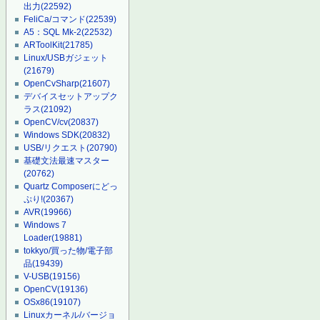
出力
(22592)
FeliCa/コマンド
(22539)
A5：SQL Mk-2
(22532)
ARToolKit
(21785)
Linux/USBガジェット
(21679)
OpenCvSharp
(21607)
デバイスセットアップク
ラス
(21092)
OpenCV/cv
(20837)
Windows SDK
(20832)
USB/リクエスト
(20790)
基礎文法最速マスター
(20762)
Quartz Composerにどっ
ぷり!
(20367)
AVR
(19966)
Windows 7
Loader
(19881)
tokkyo/買った物/電子部
品
(19439)
V-USB
(19156)
OpenCV
(19136)
OSx86
(19107)
Linuxカーネル/バージョ