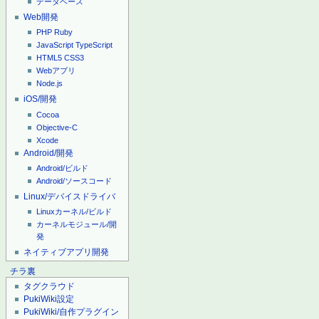
データベース
Web開発
PHP
Ruby
JavaScript
TypeScript
HTML5
CSS3
Webアプリ
Node.js
iOS/開発
Cocoa
Objective-C
Xcode
Android/開発
Android/ビルド
Android/ソースコード
Linux/デバイスドライバ
Linuxカーネル/ビルド
カーネルモジュール/開
発
ネイティブアプリ開発
チラ裏
タグクラウド
PukiWiki設定
PukiWiki/自作プラグイン