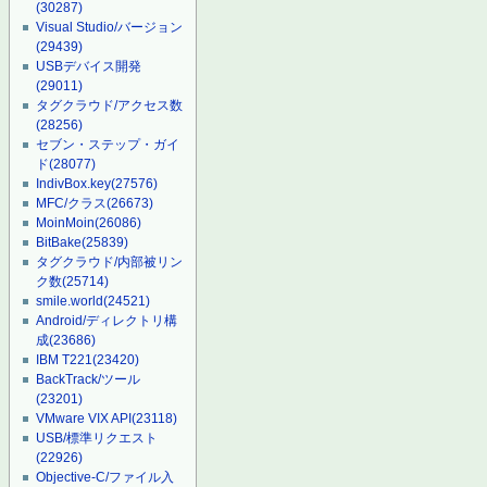
(30287)
Visual Studio/バージョン
(29439)
USBデバイス開発
(29011)
タグクラウド/アクセス数
(28256)
セブン・ステップ・ガイ
ド
(28077)
IndivBox.key
(27576)
MFC/クラス
(26673)
MoinMoin
(26086)
BitBake
(25839)
タグクラウド/内部被リン
ク数
(25714)
smile.world
(24521)
Android/ディレクトリ構
成
(23686)
IBM T221
(23420)
BackTrack/ツール
(23201)
VMware VIX API
(23118)
USB/標準リクエスト
(22926)
Objective-C/ファイル入