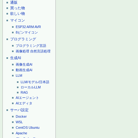
通販
買った物
欲しい物
マイコン
ESP32
ARM
AVR
8ピンマイコン
プログラミング
プログラミング言語
画像処理
自然言語処理
生成AI
画像生成AI
動画生成AI
LLM
LLM/モデル/日本語
ローカルLLM
RAG
AIエージェント
AIエディタ
サーバ設定
Docker
WSL
CentOS
Ubuntu
Apache