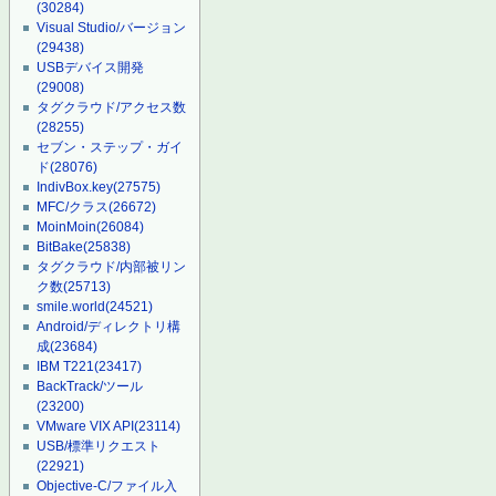
(30284)
Visual Studio/バージョン
(29438)
USBデバイス開発
(29008)
タグクラウド/アクセス数
(28255)
セブン・ステップ・ガイ
ド
(28076)
IndivBox.key
(27575)
MFC/クラス
(26672)
MoinMoin
(26084)
BitBake
(25838)
タグクラウド/内部被リン
ク数
(25713)
smile.world
(24521)
Android/ディレクトリ構
成
(23684)
IBM T221
(23417)
BackTrack/ツール
(23200)
VMware VIX API
(23114)
USB/標準リクエスト
(22921)
Objective-C/ファイル入