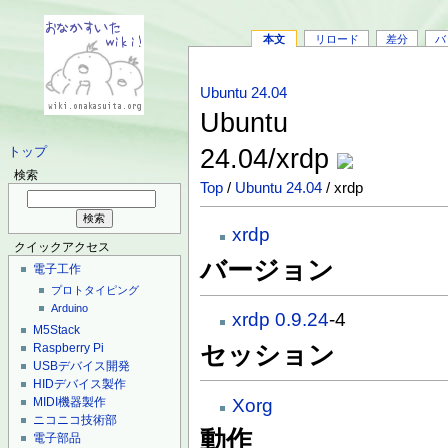
本文
リロード
差分
バ
Ubuntu 24.04
Ubuntu
24.04/xrdp
トップ
検索
Top
/
Ubuntu 24.04
/ xrdp
xrdp
クイックアクセス
バージョン
電子工作
プロトタイピング
Arduino
xrdp 0.9.24
-4
M5Stack
Raspberry Pi
セッション
USBデバイス開発
HIDデバイス製作
Xorg
MIDI機器製作
ニコニコ技術部
動作
電子部品