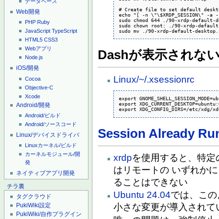
データベース
# Create file to set default deskto
Web開発
echo "[ -n \"\$XRDP_SESSION\" -a -
sudo chmod 644 ./90-xrdp-default-d
PHP
Ruby
sudo chown root: ./90-xrdp-default
sudo mv ./90-xrdp-default-desktop.
JavaScript
TypeScript
HTML5
CSS3
Webアプリ
Dashが表示されな
Node.js
iOS/開発
Linux/~/.xsessionrc
Cocoa
Objective-C
Xcode
export GNOME_SHELL_SESSION_MODE=ub
export XDG_CURRENT_DESKTOP=ubuntu:
Android/開発
export XDG_CONFIG_DIRS=/etc/xdg/xd
Android/ビルド
Android/ソースコード
Session Already Ru
Linux/デバイスドライバ
Linuxカーネル/ビルド
カーネルモジュール/開
xrdp
を使用すると、特定
発
はリモートの いずれか
ネイティブアプリ開発
ることはできない
チラ裏
Ubuntu 24.04
では、この
タグクラウド
PukiWiki設定
小さな変更が導入されて
PukiWiki/自作プラグイン