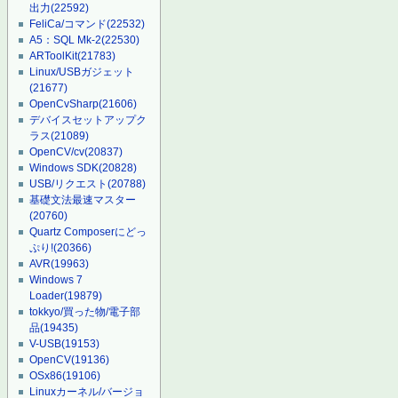
出力
(22592)
FeliCa/コマンド
(22532)
A5：SQL Mk-2
(22530)
ARToolKit
(21783)
Linux/USBガジェット
(21677)
OpenCvSharp
(21606)
デバイスセットアップク
ラス
(21089)
OpenCV/cv
(20837)
Windows SDK
(20828)
USB/リクエスト
(20788)
基礎文法最速マスター
(20760)
Quartz Composerにどっ
ぷり!
(20366)
AVR
(19963)
Windows 7
Loader
(19879)
tokkyo/買った物/電子部
品
(19435)
V-USB
(19153)
OpenCV
(19136)
OSx86
(19106)
Linuxカーネル/バージョ