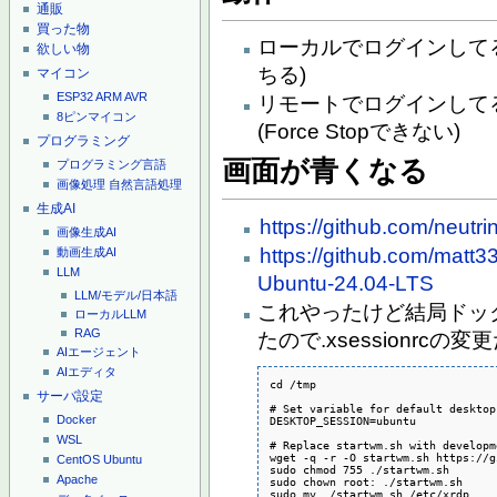
通販
買った物
ローカルでログインしてる
欲しい物
ちる)
マイコン
ESP32
ARM
AVR
リモートでログインして
8ピンマイコン
(Force Stopできない)
プログラミング
画面が青くなる
プログラミング言語
画像処理
自然言語処理
生成AI
https://github.com/neutr
画像生成AI
https://github.com/mat
動画生成AI
LLM
Ubuntu-24.04-LTS
LLM/モデル/日本語
これやったけど結局ドッ
ローカルLLM
RAG
たので.xsessionrc
AIエージェント
AIエディタ
cd /tmp

サーバ設定
# Set variable for default desktop
Docker
DESKTOP_SESSION=ubuntu

WSL
# Replace startwm.sh with developm
wget -q -r -O startwm.sh https://g
CentOS
Ubuntu
sudo chmod 755 ./startwm.sh

Apache
sudo chown root: ./startwm.sh

sudo mv ./startwm.sh /etc/xrdp
