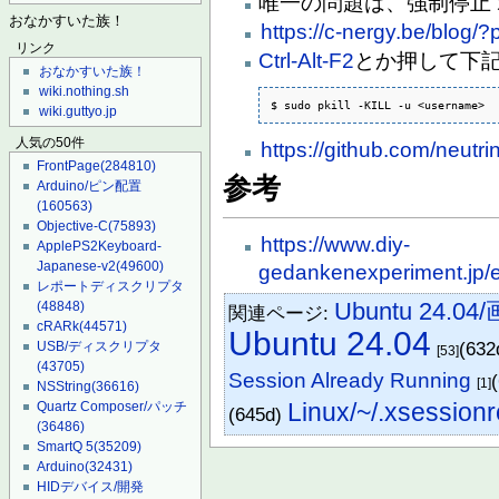
唯一の問題は、強制停止
おなかすいた族！
https://c-nergy.be/blog/
リンク
Ctrl-Alt-F2
とか押して下
おなかすいた族！
wiki.nothing.sh
$ sudo pkill -KILL -u <username>
wiki.guttyo.jp
人気の50件
https://github.com/neutr
FrontPage
(284810)
参考
Arduino/ピン配置
(160563)
Objective-C
(75893)
https://www.diy-
ApplePS2Keyboard-
Japanese-v2
(49600)
gedankenexperiment.jp/
レポートディスクリプタ
Ubuntu 24.0
(48848)
関連ページ:
cRARk
(44571)
Ubuntu 24.04
(632
USB/ディスクリプタ
[53]
(43705)
Session Already Running
[1]
NSString
(36616)
Linux/~/.xsessionr
Quartz Composer/パッチ
(645d)
(36486)
SmartQ 5
(35209)
Arduino
(32431)
HIDデバイス/開発