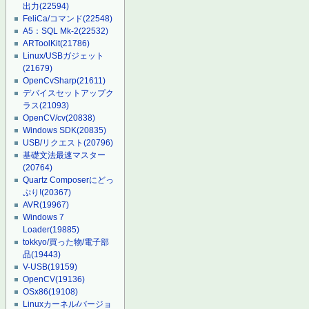
出力
(22594)
FeliCa/コマンド
(22548)
A5：SQL Mk-2
(22532)
ARToolKit
(21786)
Linux/USBガジェット
(21679)
OpenCvSharp
(21611)
デバイスセットアップク
ラス
(21093)
OpenCV/cv
(20838)
Windows SDK
(20835)
USB/リクエスト
(20796)
基礎文法最速マスター
(20764)
Quartz Composerにどっ
ぷり!
(20367)
AVR
(19967)
Windows 7
Loader
(19885)
tokkyo/買った物/電子部
品
(19443)
V-USB
(19159)
OpenCV
(19136)
OSx86
(19108)
Linuxカーネル/バージョ