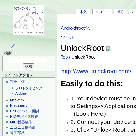
本文
リロード
差分
バ
Android/root化/
ツール
UnlockRoot
トップ
検索
Top
/ UnlockRoot
http://www.unlockroot.com/
クイックアクセス
Easily to do this:
電子工作
プロトタイピング
Arduino
1. Your device must be i
M5Stack
to Settings-> Applicatio
Raspberry Pi
USBデバイス開発
（Look Here）
HIDデバイス製作
2. Connect your device 
MIDI機器製作
ニコニコ技術部
3. Click "Unlock Root", e
電子部品