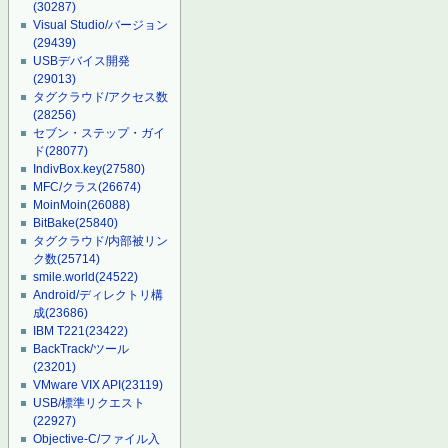
(30287)
Visual Studio/バージョン
(29439)
USBデバイス開発
(29013)
タグクラウド/アクセス数
(28256)
セブン・ステップ・ガイ
ド
(28077)
IndivBox.key
(27580)
MFC/クラス
(26674)
MoinMoin
(26088)
BitBake
(25840)
タグクラウド/内部被リン
ク数
(25714)
smile.world
(24522)
Android/ディレクトリ構
成
(23686)
IBM T221
(23422)
BackTrack/ツール
(23201)
VMware VIX API
(23119)
USB/標準リクエスト
(22927)
Objective-C/ファイル入