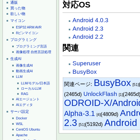
対応OS
通販
買った物
欲しい物
Android 4.0.3
マイコン
Android 2.3
ESP32
ARM
AVR
8ピンマイコン
Android 2.2
プログラミング
関連
プログラミング言語
画像処理
自然言語処理
生成AI
Superuser
画像生成AI
BusyBox
動画生成AI
LLM
BusyBox
関連ページ:
LLM/モデル/日本語
[51]
ローカルLLM
UnlockFlash
(2465d)
(2465d
RAG
[1]
AIエージェント
ODROID-X/Androi
AIエディタ
Andr
Alpha-3.1
サーバ設定
(4809d)
[4]
Docker
2.3
Android 
(5192d)
WSL
[51]
CentOS
Ubuntu
Apache