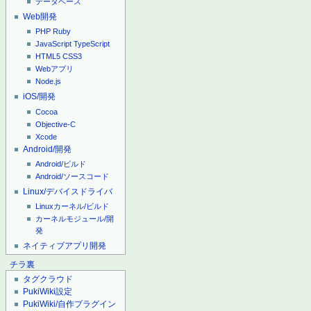
データベース
Web開発
PHP
Ruby
JavaScript
TypeScript
HTML5
CSS3
Webアプリ
Node.js
iOS/開発
Cocoa
Objective-C
Xcode
Android/開発
Android/ビルド
Android/ソースコード
Linux/デバイスドライバ
Linuxカーネル/ビルド
カーネルモジュール/開
発
ネイティブアプリ開発
チラ裏
タグクラウド
PukiWiki設定
PukiWiki/自作プラグイン