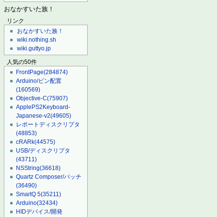
おなかすいた族！
リンク
おなかすいた族！
wiki.nothing.sh
wiki.guttyo.jp
人気の50件
FrontPage
(284874)
Arduino/ピン配置
(160569)
Objective-C
(75907)
ApplePS2Keyboard-
Japanese-v2
(49605)
レポートディスクリプタ
(48853)
cRARk
(44575)
USB/ディスクリプタ
(43711)
NSString
(36618)
Quartz Composer/パッチ
(36490)
SmartQ 5
(35211)
Arduino
(32434)
HIDデバイス/開発