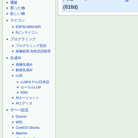
通販
(616d)
買った物
欲しい物
マイコン
ESP32
ARM
AVR
8ピンマイコン
プログラミング
プログラミング言語
画像処理
自然言語処理
生成AI
画像生成AI
動画生成AI
LLM
LLM/モデル/日本語
ローカルLLM
RAG
AIエージェント
AIエディタ
サーバ設定
Docker
WSL
CentOS
Ubuntu
Apache