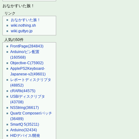
おなかすいた族！
リンク
おなかすいた族！
wiki.nothing.sh
wiki.guttyo.jp
人気の50件
FrontPage
(284843)
Arduino/ピン配置
(160568)
Objective-C
(75902)
ApplePS2Keyboard-
Japanese-v2
(49601)
レポートディスクリプタ
(48852)
cRARk
(44575)
USB/ディスクリプタ
(43708)
NSString
(36617)
Quartz Composer/パッチ
(36489)
SmartQ 5
(35211)
Arduino
(32434)
HIDデバイス/開発