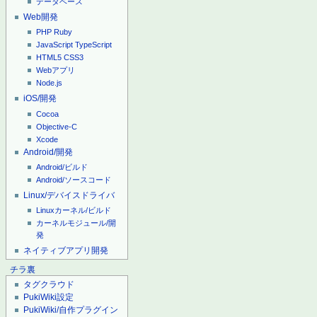
データベース
Web開発
PHP
Ruby
JavaScript
TypeScript
HTML5
CSS3
Webアプリ
Node.js
iOS/開発
Cocoa
Objective-C
Xcode
Android/開発
Android/ビルド
Android/ソースコード
Linux/デバイスドライバ
Linuxカーネル/ビルド
カーネルモジュール/開
発
ネイティブアプリ開発
チラ裏
タグクラウド
PukiWiki設定
PukiWiki/自作プラグイン