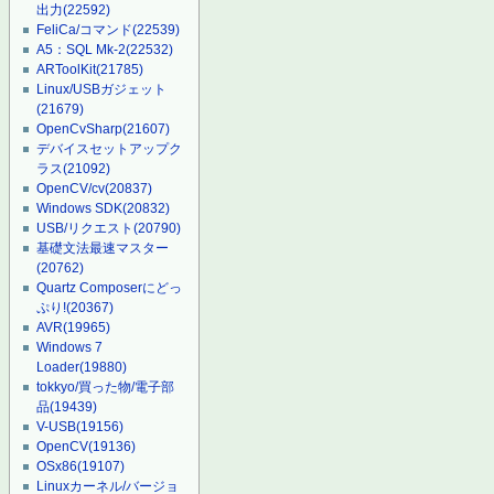
出力
(22592)
FeliCa/コマンド
(22539)
A5：SQL Mk-2
(22532)
ARToolKit
(21785)
Linux/USBガジェット
(21679)
OpenCvSharp
(21607)
デバイスセットアップク
ラス
(21092)
OpenCV/cv
(20837)
Windows SDK
(20832)
USB/リクエスト
(20790)
基礎文法最速マスター
(20762)
Quartz Composerにどっ
ぷり!
(20367)
AVR
(19965)
Windows 7
Loader
(19880)
tokkyo/買った物/電子部
品
(19439)
V-USB
(19156)
OpenCV
(19136)
OSx86
(19107)
Linuxカーネル/バージョ