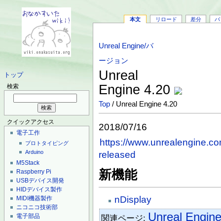
本文
リロード
差分
バ
Unreal Engine/バ
ージョン
Unreal
トップ
Engine 4.20
検索
Top
/ Unreal Engine 4.20
クイックアクセス
2018/07/16
電子工作
https://www.unrealengine.co
プロトタイピング
Arduino
released
M5Stack
新機能
Raspberry Pi
USBデバイス開発
HIDデバイス製作
nDisplay
MIDI機器製作
ニコニコ技術部
Unreal Eng
電子部品
関連ページ: