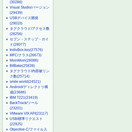
(30286)
Visual Studio/バージョン
(29439)
USBデバイス開発
(29010)
タグクラウド/アクセス数
(28256)
セブン・ステップ・ガイ
ド
(28077)
IndivBox.key
(27576)
MFC/クラス
(26673)
MoinMoin
(26086)
BitBake
(25839)
タグクラウド/内部被リン
ク数
(25714)
smile.world
(24521)
Android/ディレクトリ構
成
(23686)
IBM T221
(23419)
BackTrack/ツール
(23201)
VMware VIX API
(23117)
USB/標準リクエスト
(22925)
Objective-C/ファイル入