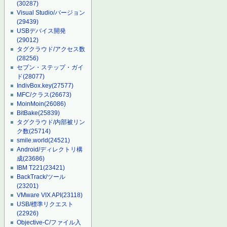
(30287)
Visual Studio/バージョン
(29439)
USBデバイス開発
(29012)
タグクラウド/アクセス数
(28256)
セブン・ステップ・ガイ
ド
(28077)
IndivBox.key
(27577)
MFC/クラス
(26673)
MoinMoin
(26086)
BitBake
(25839)
タグクラウド/内部被リン
ク数
(25714)
smile.world
(24521)
Android/ディレクトリ構
成
(23686)
IBM T221
(23421)
BackTrack/ツール
(23201)
VMware VIX API
(23118)
USB/標準リクエスト
(22926)
Objective-C/ファイル入