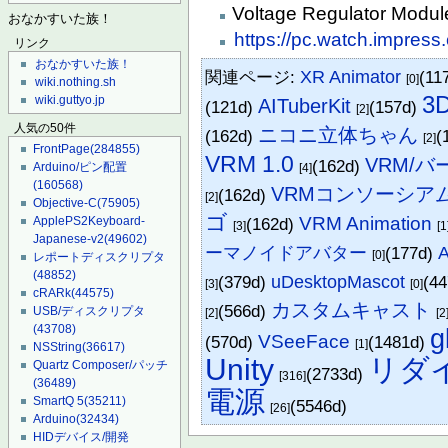
Voltage Regulator Modul
おなかすいた族！
https://pc.watch.impres
リンク
おなかすいた族！
関連ページ:
XR Animator
(11
[0]
wiki.nothing.sh
3
wiki.guttyo.jp
AITuberKit
(121d)
(157d)
[2]
人気の50件
ニコニ立体ちゃん
(162d)
(
[2]
FrontPage
(284855)
VRM 1.0
VRM/
(162d)
Arduino/ピン配置
[4]
(160568)
VRMコンソーシア
(162d)
[2]
Objective-C
(75905)
ゴ
VRM Animation
(162d)
ApplePS2Keyboard-
[3]
[1
Japanese-v2
(49602)
ーマノイドアバター
(177d)
A
[0]
レポートディスクリプタ
(48852)
(379d)
uDesktopMascot
(4
[3]
[0]
cRARk
(44575)
カスタムキャスト
(566d)
USB/ディスクリプタ
[2]
[2
(43708)
g
VSeeFace
(570d)
(1481d)
[1]
NSString
(36617)
Unity
リダ
Quartz Composer/パッチ
(2733d)
[316]
(36489)
電源
SmartQ 5
(35211)
(5546d)
[26]
Arduino
(32434)
HIDデバイス/開発