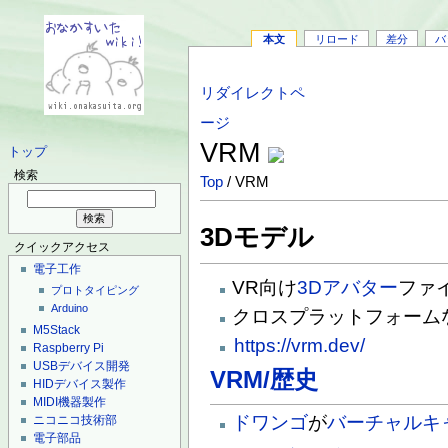
本文
リロード
差分
バ
リダイレクトペ
ージ
VRM
トップ
検索
Top
/ VRM
3Dモデル
クイックアクセス
電子工作
VR向け
3Dアバター
ファ
プロトタイピング
Arduino
クロスプラットフォーム
M5Stack
https://vrm.dev/
Raspberry Pi
USBデバイス開発
VRM/歴史
HIDデバイス製作
MIDI機器製作
ドワンゴ
が
バーチャルキ
ニコニコ技術部
電子部品