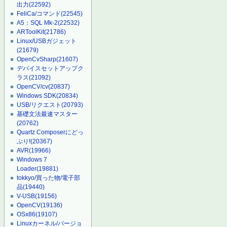
出力
(22592)
FeliCa/コマンド
(22545)
A5：SQL Mk-2
(22532)
ARToolKit
(21786)
Linux/USBガジェット
(21679)
OpenCvSharp
(21607)
デバイスセットアップク
ラス
(21092)
OpenCV/cv
(20837)
Windows SDK
(20834)
USB/リクエスト
(20793)
基礎文法最速マスター
(20762)
Quartz Composerにどっ
ぷり!
(20367)
AVR
(19966)
Windows 7
Loader
(19881)
tokkyo/買った物/電子部
品
(19440)
V-USB
(19156)
OpenCV
(19136)
OSx86
(19107)
Linuxカーネル/バージョ