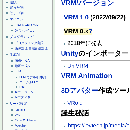
VRM/バージョン
通販
買った物
欲しい物
VRM 1.0
(2022/09/22)
マイコン
ESP32
ARM
AVR
VRM 0.x
?
8ピンマイコン
プログラミング
2018年に発表
プログラミング言語
画像処理
自然言語処理
Unity
のインポーター
生成AI
画像生成AI
UniVRM
動画生成AI
LLM
VRM Animation
LLM/モデル/日本語
ローカルLLM
RAG
3Dアバター
作成ツー
AIエージェント
AIエディタ
VRoid
サーバ設定
Docker
誕生秘話
WSL
CentOS
Ubuntu
https://levtech.jp/media/a
Apache