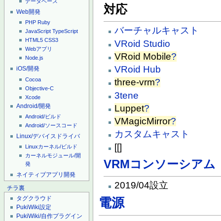
データベース
対応
Web開発
PHP
Ruby
バーチャルキャスト
JavaScript
TypeScript
HTML5
CSS3
VRoid Studio
Webアプリ
VRoid Mobile
?
Node.js
VRoid Hub
iOS/開発
Cocoa
three-vrm
?
Objective-C
3tene
Xcode
Android/開発
Luppet
?
Android/ビルド
VMagicMirror
?
Android/ソースコード
カスタムキャスト
Linux/デバイスドライバ
[[]
Linuxカーネル/ビルド
カーネルモジュール/開
VRMコンソーシアム
発
ネイティブアプリ開発
2019/04設立
チラ裏
タグクラウド
電源
PukiWiki設定
PukiWiki/自作プラグイン