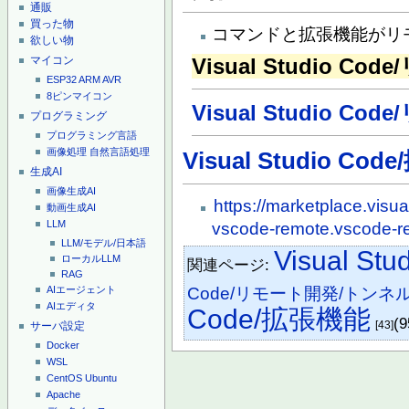
通販
買った物
コマンドと拡張機能がリ
欲しい物
マイコン
Visual Studio Co
ESP32
ARM
AVR
8ピンマイコン
Visual Studio 
プログラミング
プログラミング言語
画像処理
自然言語処理
Visual Studio Co
生成AI
画像生成AI
https://marketplace.vis
動画生成AI
LLM
vscode-remote.vscode-r
LLM/モデル/日本語
Visual Stu
ローカルLLM
関連ページ:
RAG
Code/リモート開発/トンネ
AIエージェント
AIエディタ
Code/拡張機能
(9
[43]
サーバ設定
Docker
WSL
CentOS
Ubuntu
Apache