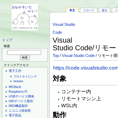
本文
リロード
差分
バ
Visual Studio
Code
Visual
トップ
Studio Code/リ
検索
Top
/
Visual Studio Code
/ リモート
クイックアクセス
https://code.visualstudio.c
電子工作
対象
プロトタイピング
Arduino
M5Stack
コンテナー内
Raspberry Pi
USBデバイス開発
リモートマシン上
HIDデバイス製作
WSL内
MIDI機器製作
ニコニコ技術部
動作
電子部品