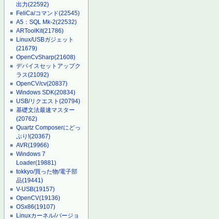
出力
(22592)
FeliCa/コマンド
(22545)
A5：SQL Mk-2
(22532)
ARToolKit
(21786)
Linux/USBガジェット
(21679)
OpenCvSharp
(21608)
デバイスセットアップク
ラス
(21092)
OpenCV/cv
(20837)
Windows SDK
(20834)
USB/リクエスト
(20794)
基礎文法最速マスター
(20762)
Quartz Composerにどっ
ぷり!
(20367)
AVR
(19966)
Windows 7
Loader
(19881)
tokkyo/買った物/電子部
品
(19441)
V-USB
(19157)
OpenCV
(19136)
OSx86
(19107)
Linuxカーネル/バージョ