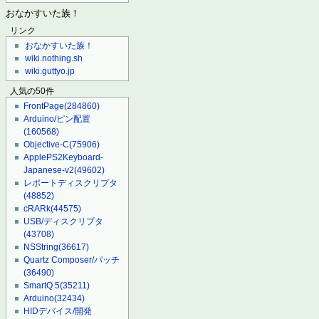
おなかすいた族！
リンク
おなかすいた族！
wiki.nothing.sh
wiki.guttyo.jp
人気の50件
FrontPage
(284860)
Arduino/ピン配置
(160568)
Objective-C
(75906)
ApplePS2Keyboard-
Japanese-v2
(49602)
レポートディスクリプタ
(48852)
cRARk
(44575)
USB/ディスクリプタ
(43708)
NSString
(36617)
Quartz Composer/パッチ
(36490)
SmartQ 5
(35211)
Arduino
(32434)
HIDデバイス/開発