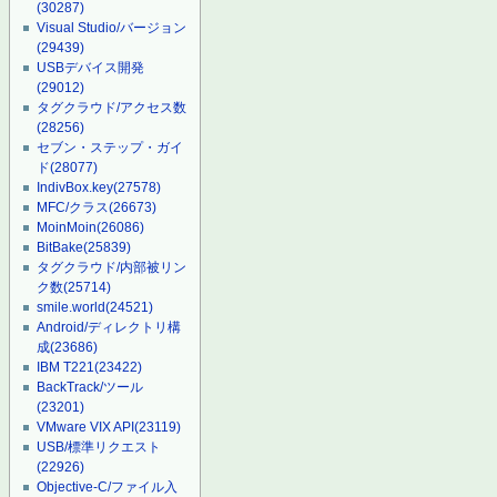
(30287)
Visual Studio/バージョン
(29439)
USBデバイス開発
(29012)
タグクラウド/アクセス数
(28256)
セブン・ステップ・ガイ
ド
(28077)
IndivBox.key
(27578)
MFC/クラス
(26673)
MoinMoin
(26086)
BitBake
(25839)
タグクラウド/内部被リン
ク数
(25714)
smile.world
(24521)
Android/ディレクトリ構
成
(23686)
IBM T221
(23422)
BackTrack/ツール
(23201)
VMware VIX API
(23119)
USB/標準リクエスト
(22926)
Objective-C/ファイル入