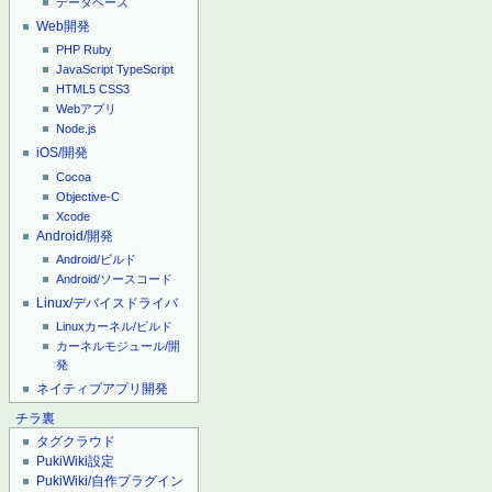
データベース
Web開発
PHP
Ruby
JavaScript
TypeScript
HTML5
CSS3
Webアプリ
Node.js
iOS/開発
Cocoa
Objective-C
Xcode
Android/開発
Android/ビルド
Android/ソースコード
Linux/デバイスドライバ
Linuxカーネル/ビルド
カーネルモジュール/開
発
ネイティブアプリ開発
チラ裏
タグクラウド
PukiWiki設定
PukiWiki/自作プラグイン