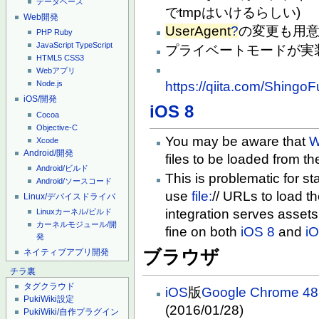
データベース
でtmpはいけるらしい)
Web開発
UserAgent
?
の変更も用
PHP
Ruby
JavaScript
TypeScript
プライベートモードが実
HTML5
CSS3
Webアプリ
https://qiita.com/Shin
Node.js
iOS/開発
iOS 8
Cocoa
Objective-C
You may be aware that
W
Xcode
Android/開発
files to be loaded from th
Android/ビルド
This is problematic for 
Android/ソースコード
use
file:
// URLs to load 
Linux/デバイスドライバ
integration serves assets
Linuxカーネル/ビルド
カーネルモジュール/開
fine on both
iOS 8
and
i
発
ブラウザ
ネイティブアプリ開発
チラ裏
タグクラウド
iOS
版
Google Chrome 48
PukiWiki設定
(2016/01/28)
PukiWiki/自作プラグイン