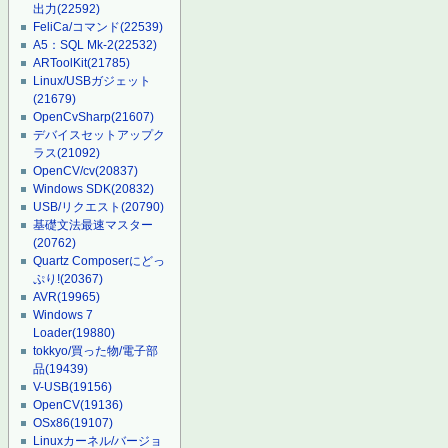
出力
(22592)
FeliCa/コマンド
(22539)
A5：SQL Mk-2
(22532)
ARToolKit
(21785)
Linux/USBガジェット
(21679)
OpenCvSharp
(21607)
デバイスセットアップク
ラス
(21092)
OpenCV/cv
(20837)
Windows SDK
(20832)
USB/リクエスト
(20790)
基礎文法最速マスター
(20762)
Quartz Composerにどっ
ぷり!
(20367)
AVR
(19965)
Windows 7
Loader
(19880)
tokkyo/買った物/電子部
品
(19439)
V-USB
(19156)
OpenCV
(19136)
OSx86
(19107)
Linuxカーネル/バージョ