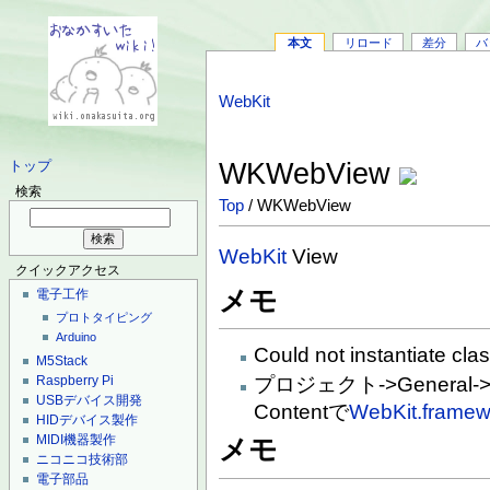
本文
リロード
差分
バ
WebKit
WKWebView
トップ
検索
Top
/ WKWebView
WebKit
View
クイックアクセス
メモ
電子工作
プロトタイピング
Arduino
Could not instantiate cl
M5Stack
プロジェクト->General->Fr
Raspberry Pi
USBデバイス開発
Contentで
WebKit.framew
HIDデバイス製作
MIDI機器製作
メモ
ニコニコ技術部
電子部品