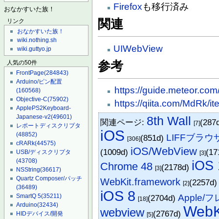
Firefox
も移行済み
おなかすいた族！
関連
リンク
おなかすいた族！
wiki.nothing.sh
UIWebView
wiki.guttyo.jp
参考
人気の50件
FrontPage
(284843)
Arduino/ピン配置
https://guide.meteor.com
(160568)
Objective-C
(75902)
https://qiita.com/MdRk
ApplePS2Keyboard-
Japanese-v2
(49601)
8th Wall
関連ページ:
(287
[7]
レポートディスクリプタ
iOS
(48852)
LIFFブラウ
(851d)
[306]
cRARk
(44575)
iOS/WebView
(1009d)
(17
USB/ディスクリプタ
[3]
(43708)
iOS 
Chrome 48
(2178d)
[3]
NSString
(36617)
Quartz Composer/パッチ
WebKit.framework
(2257d
[2]
(36489)
iOS 8
Apple/
SmartQ 5
(35211)
(2704d)
[18]
Arduino
(32434)
WebK
webview
(2767d)
HIDデバイス/開発
[5]