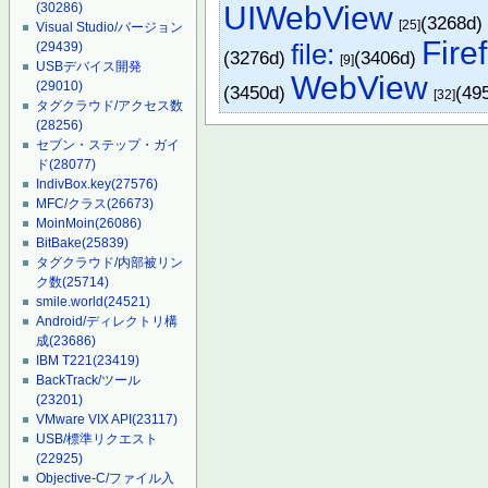
UIWebView
(30286)
(3268d
[25]
Visual Studio/バージョン
Fire
file:
(29439)
(3276d)
(3406d)
[9]
USBデバイス開発
WebView
(29010)
(3450d)
(49
[32]
タグクラウド/アクセス数
(28256)
セブン・ステップ・ガイ
ド
(28077)
IndivBox.key
(27576)
MFC/クラス
(26673)
MoinMoin
(26086)
BitBake
(25839)
タグクラウド/内部被リン
ク数
(25714)
smile.world
(24521)
Android/ディレクトリ構
成
(23686)
IBM T221
(23419)
BackTrack/ツール
(23201)
VMware VIX API
(23117)
USB/標準リクエスト
(22925)
Objective-C/ファイル入