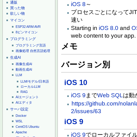
通販
iOS 8
～
買った物
プロセスごとになってJI
欲しい物
速い
マイコン
Starting in
iOS 8.0
and
O
ESP32
ARM
AVR
8ピンマイコン
web content to your app
プログラミング
メモ
プログラミング言語
画像処理
自然言語処理
生成AI
バージョン別
画像生成AI
動画生成AI
LLM
iOS 10
LLM/モデル/日本語
ローカルLLM
RAG
iOS 9
まで
Web SQL
は動
AIエージェント
https://github.com/nolan
AIエディタ
サーバ設定
2/issues/63
Docker
iOS 9
WSL
CentOS
Ubuntu
Apache
iOS 9
でローカルファイル