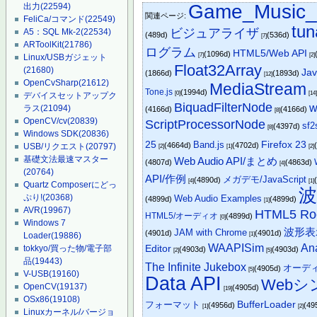
Game_Music
出力
(22594)
関連ページ:
FeliCa/コマンド
(22549)
tun
ビジュアライザ
A5：SQL Mk-2
(22534)
(489d)
(536d)
[7]
ARToolKit
(21786)
ログラム
HTML5/Web API
(1096d)
[7]
[2]
Linux/USBガジェット
Float32Array
(21680)
Jav
(1866d)
(1893d)
[12]
OpenCvSharp
(21612)
MediaStream
Tone.js
(1994d)
[0]
[14
デバイスセットアップク
BiquadFilterNode
w
ラス
(21094)
(4166d)
(4166d)
[8]
OpenCV/cv
(20839)
ScriptProcessorNode
sf2
(4397d)
[8]
Windows SDK
(20836)
25
Band.js
Firefox 23
(4664d)
(4702d)
USB/リクエスト
(20797)
[2]
[1]
[2]
基礎文法最速マスター
Web Audio API/まとめ
(4807d)
(4863d)
[4]
(20764)
API/作例
メガデモ/JavaScript
(4890d)
[4]
[1]
Quartz Composerにどっ
ぷり!
(20368)
Web Audio Examples
(4899d)
(4899d)
[1]
AVR
(19967)
HTML5 Ro
HTML5/オーディオ
(4899d)
[0]
Windows 7
波形表
JAM with Chrome
(4901d)
(4901d)
Loader
(19886)
[1]
WAAPISim
An
tokkyo/買った物/電子部
Editor
(4903d)
(4903d)
[2]
[5]
品
(19443)
The Infinite Jukebox
オーデ
(4905d)
[5]
V-USB
(19160)
Data API
Web
OpenCV
(19137)
(4905d)
[19]
OSx86
(19108)
フォーマット
BufferLoader
(4956d)
(49
[1]
[2]
Linuxカーネル/バージョ