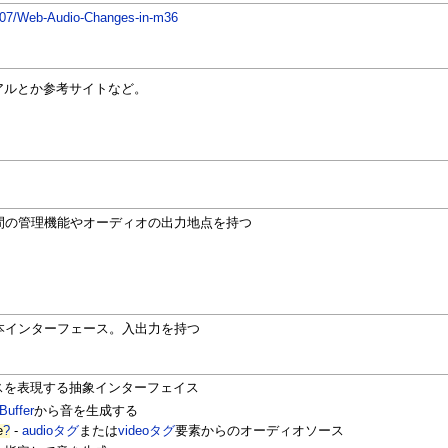
4/07/Web-Audio-Changes-in-m36
アルとか参考サイトなど。
間の管理機能やオーディオの出力地点を持つ
本インターフェース。入出力を持つ
ースを表現する抽象インターフェイス
Buffer
から音を生成する
e
?
-
audioタグ
または
videoタグ
要素からのオーディオソース