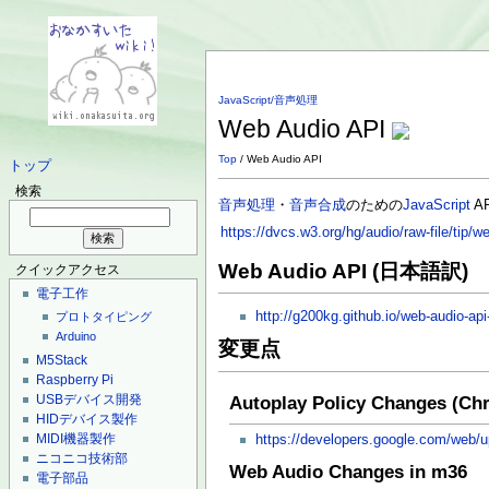
JavaScript/音声処理
Web Audio API
Top
/ Web Audio API
トップ
検索
音声処理
・
音声合成
のための
JavaScript
AP
https://dvcs.w3.org/hg/audio/raw-file/tip/w
Web Audio API (日本語訳)
クイックアクセス
電子工作
http://g200kg.github.io/web-audio-api-
プロトタイピング
Arduino
変更点
M5Stack
Raspberry Pi
USBデバイス開発
Autoplay Policy Changes (Ch
HIDデバイス製作
MIDI機器製作
https://developers.google.com/web/
ニコニコ技術部
Web Audio Changes in m36
電子部品