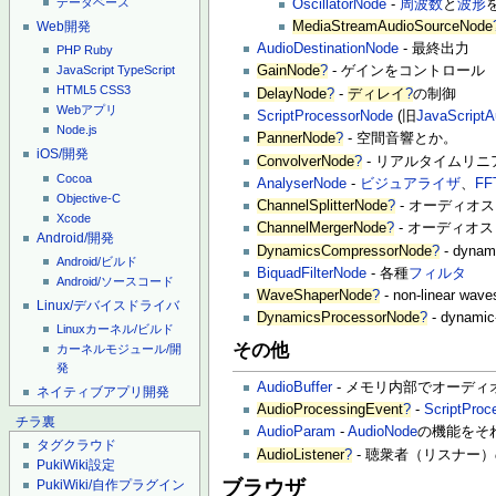
データベース
OscillatorNode
-
周波数
と
波形
MediaStreamAudioSourceNode
Web開発
AudioDestinationNode
- 最終出力
PHP
Ruby
GainNode
?
- ゲインをコントロール
JavaScript
TypeScript
HTML5
CSS3
DelayNode
?
-
ディレイ
?
の制御
Webアプリ
ScriptProcessorNode
(旧
JavaScript
Node.js
PannerNode
?
- 空間音響とか。
iOS/開発
ConvolverNode
?
- リアルタイムリ
Cocoa
AnalyserNode
-
ビジュアライザ
、
FF
Objective-C
ChannelSplitterNode
?
- オーディオ
Xcode
ChannelMergerNode
?
- オーディオ
Android/開発
DynamicsCompressorNode
?
- dynami
Android/ビルド
BiquadFilterNode
- 各種
フィルタ
Android/ソースコード
WaveShaperNode
?
- non-linear waves
Linux/デバイスドライバ
DynamicsProcessorNode
?
- dynamic-
Linuxカーネル/ビルド
その他
カーネルモジュール/開
発
AudioBuffer
- メモリ内部でオーデ
ネイティブアプリ開発
AudioProcessingEvent
?
-
ScriptProc
チラ裏
AudioParam
-
AudioNode
の機能をそ
タグクラウド
AudioListener
?
- 聴衆者（リスナー
PukiWiki設定
ブラウザ
PukiWiki/自作プラグイン