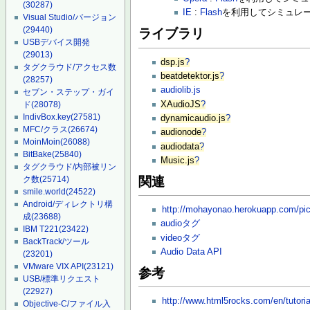
(30287)
IE
:
Flash
を利用してシミュレ
Visual Studio/バージョン
(29440)
ライブラリ
USBデバイス開発
(29013)
dsp.js
?
タグクラウド/アクセス数
beatdetektor.js
?
(28257)
audiolib.js
セブン・ステップ・ガイ
XAudioJS
?
ド
(28078)
IndivBox.key
(27581)
dynamicaudio.js
?
MFC/クラス
(26674)
audionode
?
MoinMoin
(26088)
audiodata
?
BitBake
(25840)
Music.js
?
タグクラウド/内部被リン
関連
ク数
(25714)
smile.world
(24522)
Android/ディレクトリ構
http://mohayonao.herokuapp.com/pic
成
(23688)
audioタグ
IBM T221
(23422)
videoタグ
BackTrack/ツール
Audio Data API
(23201)
VMware VIX API
(23121)
参考
USB/標準リクエスト
(22927)
http://www.html5rocks.com/en/tutoria
Objective-C/ファイル入