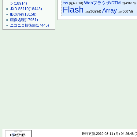
tss
Webブラウザ/DTM
ン
(18914)
(4961d)
(4961d)
[1]
[2]
Flash
JXD S5110
(18443)
Array
(6029d)
(6607d)
[168]
[10]
IBOutlet
(18158)
画像処理
(17951)
ニコニコ技術部
(17445)
最終更新:2019-03-11 (月) 04:26:46 (