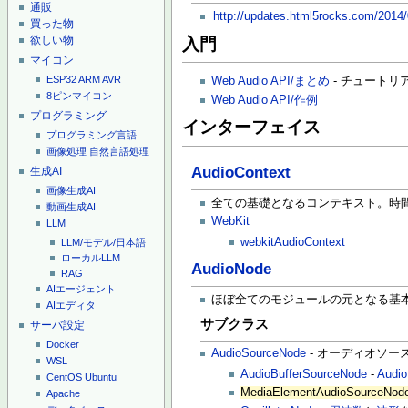
通販
http://updates.html5rocks.com/201
買った物
欲しい物
入門
マイコン
ESP32
ARM
AVR
Web Audio API/まとめ
- チュートリ
8ピンマイコン
Web Audio API/作例
プログラミング
インターフェイス
プログラミング言語
画像処理
自然言語処理
AudioContext
生成AI
画像生成AI
全ての基礎となるコンテキスト。時
動画生成AI
WebKit
LLM
webkitAudioContext
LLM/モデル/日本語
ローカルLLM
AudioNode
RAG
AIエージェント
ほぼ全てのモジュールの元となる基
AIエディタ
サブクラス
サーバ設定
Docker
AudioSourceNode
- オーディオソ
WSL
AudioBufferSourceNode
-
Audio
CentOS
Ubuntu
MediaElementAudioSourceNod
Apache