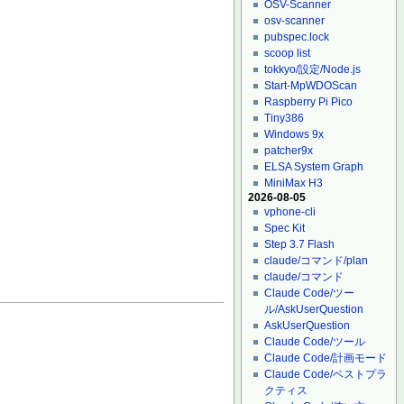
OSV-Scanner
osv-scanner
pubspec.lock
scoop list
tokkyo/設定/Node.js
Start-MpWDOScan
Raspberry Pi Pico
Tiny386
Windows 9x
patcher9x
ELSA System Graph
MiniMax H3
2026-08-05
vphone-cli
Spec Kit
Step 3.7 Flash
claude/コマンド/plan
claude/コマンド
Claude Code/ツー
ル/AskUserQuestion
AskUserQuestion
。
Claude Code/ツール
Claude Code/計画モード
Claude Code/ベストプラ
クティス