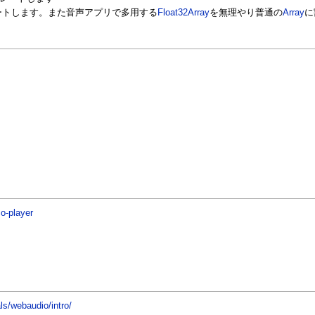
ートします。また音声アプリで多用する
Float32Array
を無理やり普通の
Array
に
o-player
ls/webaudio/intro/