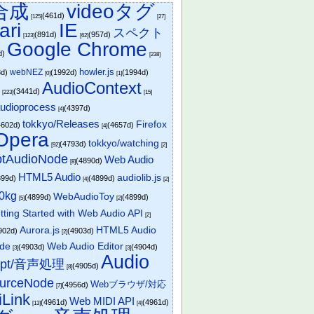
合成
videoタグ
(461d)
[125]
[27]
ari
IE
スペクト
(891d)
(957d)
[123]
[62]
Google Chrome
d)
[238]
howler.js
webNEZ
3d)
(1992d)
(1994d)
[0]
[1]
x
AudioContext
(3441d)
[223]
[15]
udioprocess
(4397d)
[4]
tokkyo/Releases
Firefox
4602d)
(4657d)
[4]
Opera
tokkyo/watching
(4793d)
[92]
[2]
ptAudioNode
Web Audio
(4890d)
[8]
HTML5 Audio
audiolib.js
899d)
(4899d)
[4]
[2]
0kg
WebAudioToy
(4899d)
(4899d)
[5]
[2]
ting Started with Web Audio API
[2]
Aurora.js
HTML5 Audio
902d)
(4903d)
[2]
ode
Web Audio Editor
(4903d)
(4904d)
[3]
[3]
Audio
ript/音声処理
(4905d)
[8]
ourceNode
Webブラウザ/対応
(4956d)
[7]
Link
Web MIDI API
(4961d)
(4961d)
[13]
[4]