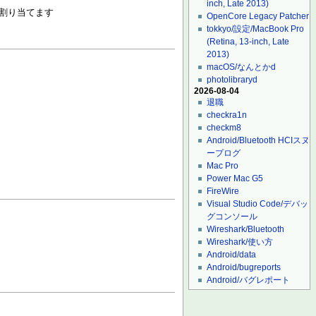
inch, Late 2013)
割り当てます
OpenCore Legacy Patcher
tokkyo/設定/MacBook Pro
(Retina, 13-inch, Late
2013)
macOS/なんとかd
photolibraryd
2026-08-04
退職
checkra1n
checkm8
Android/Bluetooth HCIスヌ
ープログ
Mac Pro
Power Mac G5
FireWire
Visual Studio Code/デバッ
グコンソール
Wireshark/Bluetooth
Wireshark/使い方
Android/data
Android/bugreports
Android/バグレポート