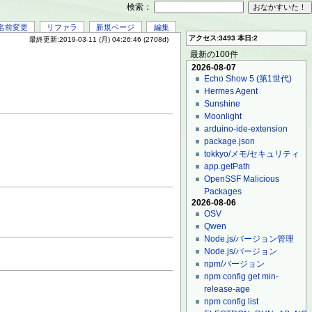
検索：
名前変更
リファラ
新規ページ
編集
アクセス:3493 本日:2
最終更新:2019-03-11 (月) 04:26:46 (2708d)
最新の100件
2026-08-07
Echo Show 5 (第1世代)
Hermes Agent
Sunshine
Moonlight
arduino-ide-extension
package.json
tokkyo/メモ/セキュリティ
app.getPath
OpenSSF Malicious
Packages
2026-08-06
OSV
Qwen
Node.js/バージョン管理
Node.js/バージョン
npm/バージョン
npm config get min-
release-age
npm config list