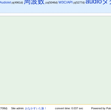
周波数
audio
W3C/API
Audiolet
(4961d)
(5046d)
(5277d)
[0]
[23]
[2]
2708d)
Site admin:
おなかすいた族！
convert time: 0.037 sec
Powered by Puk