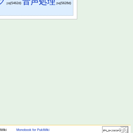
タグ
音声処理
(5462d)
(5628d)
[19]
[54]
iWiki
Monobook for PukiWiki