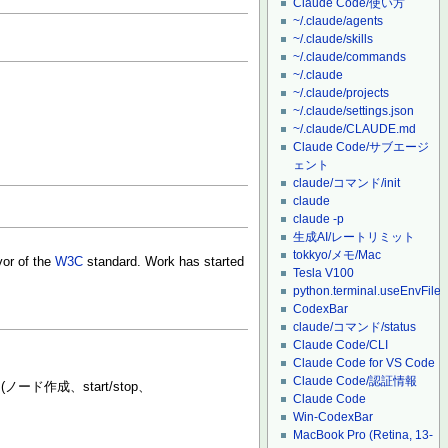
Claude Code/使い方
~/.claude/agents
~/.claude/skills
~/.claude/commands
~/.claude
~/.claude/projects
~/.claude/settings.json
~/.claude/CLAUDE.md
Claude Code/サブエージ
ェント
claude/コマンド/init
claude
claude -p
生成AI/レートリミット
tokkyo/メモ/Mac
vor of the
W3C
standard. Work has started
Tesla V100
python.terminal.useEnvFile
CodexBar
claude/コマンド/status
Claude Code/CLI
Claude Code for VS Code
Claude Code/認証情報
作成、start/stop、
Claude Code
Win-CodexBar
MacBook Pro (Retina, 13-