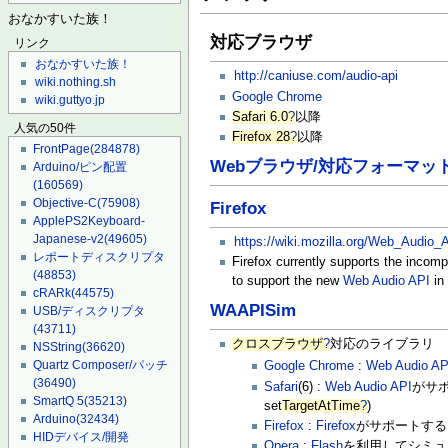
おなかすいた族！
対応ブラウザ
リンク
おなかすいた族！
http://caniuse.com/audio-api
wiki.nothing.sh
Google Chrome
wiki.guttyo.jp
Safari 6.0
?
以降
人気の50件
Firefox 28
?
以降
FrontPage
(284878)
Webブラウザ/対応フォーマッ
Arduino/ピン配置
(160569)
Objective-C
(75908)
Firefox
ApplePS2Keyboard-
Japanese-v2
(49605)
https://wiki.mozilla.org/Web_Audio_
レポートディスクリプタ
Firefox currently supports the incomp
(48853)
to support the new
Web Audio API
i
cRARk
(44575)
WAAPISim
USB/ディスクリプタ
(43711)
クロスブラウザ
?
対応のライブラリ
NSString
(36620)
Quartz Composer/パッチ
Google Chrome
:
Web Audio AP
(36490)
Safari
(6) :
Web Audio API
がサポ
SmartQ 5
(35213)
set
TargetAtTime
?
)
Arduino
(32434)
Firefox
:
Firefox
がサポートする
HIDデバイス/開発
Opera
:
Flash
を利用してシミュ