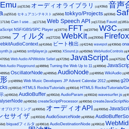
_Emu
音声
オーディオライブラリ
(313d)
(436d)
[22]
[11]
Saf
a
tokkyo/Projects
セキュアコンテキスト
(551d)
(560d)
(636d)
[15]
[0]
[9]
Web Speech API
Can I use...
Faust
(1713d)
(1713d)
(1721d)
(1851
[3]
[10]
[2]
FFT
W3C
aScript NSF/GBS/SPC Player
(1977d)
(1979d)
(198
[3]
[39]
[67]
フィルタ
WebKit
Firefo
(2349d)
(2722d)
(2930d)
]
[45]
[116]
ビート検出
ebkitAudioContext
ona
wavepot
(4166d)
(4224d)
(4360d)
[5]
[7]
[0]
synth.js
smfplayer.js
XSound.js
WebAudioControls
(4493d)
(4493d)
(4509d)
(
[1]
[1]
[0]
[0]
JavaScript
Web Audio API/Mobile Safari
(4705d)
(4728d)
(4752d)
[0]
[1106]
JavaScri
Turning the Web Up to 11
Web Audio Playground
(4889d)
(4890d)
[0]
[1]
AudioNode
OscillatorNode
WikiAudio
(4895d)
(4895d)
(4895d)
(4
[6]
[12]
[1]
波形
g20
Web Music Developers JP Advent Calendar 2012
(4899d)
(4899d)
[17]
[1]
cks
HTML5 Rocks/Tutorials
HTML5 Rocks/Tutorials/Get
(4901d)
(4901d)
[7]
[2]
AudioBuffer
示
AudioParam
wavesurfer.js
(4902d)
(4902d)
(4902d)
(4
[4]
[8]
[3]
[2]
alyserNode
createScriptProcessor
createJavaScriptN
(4903d)
(4903d)
[5]
[3]
オーディオAPI
JavaSc
ィオプログラミング
(4905d)
(4905d)
[1]
[15]
シンセサイザ
AudioBufferS
AudioSourceNode
(4932d)
(4956d)
[13]
[4]
WebMidi
AudioDestinationNode
biquadフィルタ
56d)
(4961d)
(4961d)
[2]
[3]