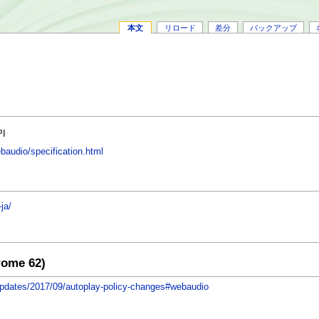
本文
リロード
差分
バックアップ
I
ebaudio/specification.html
ja/
rome 62)
updates/2017/09/autoplay-policy-changes#webaudio