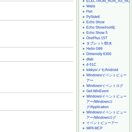
ELECTRON_RUN_AS_NO
Wails
Flet
PySide6
Echo Show
Echo Show/root化
Echo Show 5
OnePlus 15T
タブレット/防水
Helio G99
Dimensity 6300
dtab
d-51C
tokkyo/メモ/Android
Windows/イベントビュー
アー
Windows/イベントログ
Get-WinEvent
Windows/イベントビュー
アー/Windowsロ
グ/Application
Windows/イベントビュー
アー/Windowsログ
イベントビューアー
WPA MCP