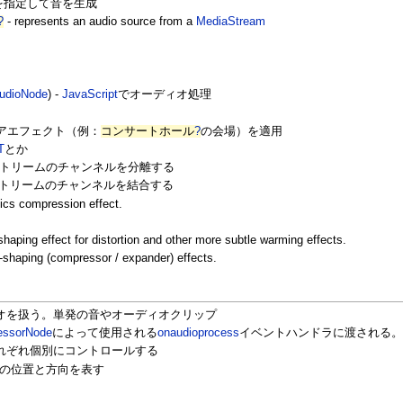
を指定して音を生成
?
- represents an audio source from a
MediaStream
AudioNode
) -
JavaScript
でオーディオ処理
ニアエフェクト（例：
コンサートホール
?
の会場）を適用
T
とか
ストリームのチャンネルを分離する
ストリームのチャンネルを結合する
cs compression effect.
haping effect for distortion and other more subtle warming effects.
shaping (compressor / expander) effects.
ィオを扱う。単発の音やオーディオクリップ
essorNode
によって使用される
onaudioprocess
イベントハンドラに渡される
れぞれ個別にコントロールする
）の位置と方向を表す