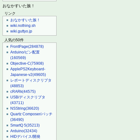
おなかすいた族！
リンク
おなかすいた族！
wiki.nothing.sh
wiki.guttyo.jp
人気の50件
FrontPage
(284878)
Arduino/ピン配置
(160569)
Objective-C
(75908)
ApplePS2Keyboard-
Japanese-v2
(49605)
レポートディスクリプタ
(48853)
cRARk
(44575)
USB/ディスクリプタ
(43711)
NSString
(36620)
Quartz Composer/パッチ
(36490)
SmartQ 5
(35213)
Arduino
(32434)
HIDデバイス/開発