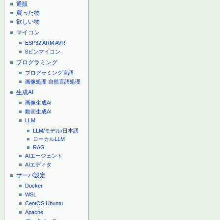
通販
買った物
欲しい物
マイコン
ESP32
ARM
AVR
8ピンマイコン
プログラミング
プログラミング言語
画像処理
自然言語処理
生成AI
画像生成AI
動画生成AI
LLM
LLM/モデル/日本語
ローカルLLM
RAG
AIエージェント
AIエディタ
サーバ設定
Docker
WSL
CentOS
Ubuntu
Apache