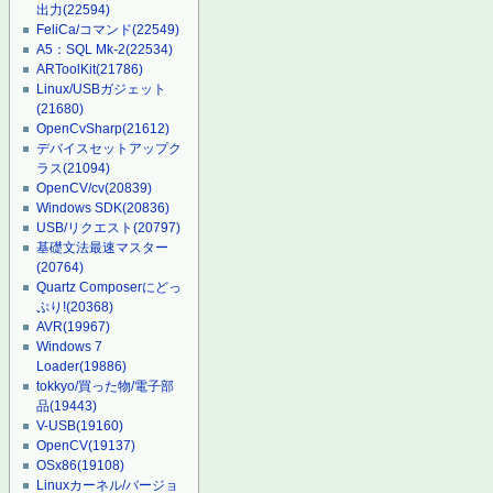
出力
(22594)
FeliCa/コマンド
(22549)
A5：SQL Mk-2
(22534)
ARToolKit
(21786)
Linux/USBガジェット
(21680)
OpenCvSharp
(21612)
デバイスセットアップク
ラス
(21094)
OpenCV/cv
(20839)
Windows SDK
(20836)
USB/リクエスト
(20797)
基礎文法最速マスター
(20764)
Quartz Composerにどっ
ぷり!
(20368)
AVR
(19967)
Windows 7
Loader
(19886)
tokkyo/買った物/電子部
品
(19443)
V-USB
(19160)
OpenCV
(19137)
OSx86
(19108)
Linuxカーネル/バージョ