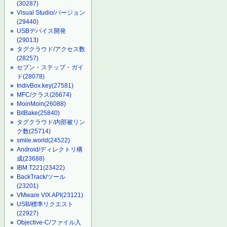
(30287)
Visual Studio/バージョン
(29440)
USBデバイス開発
(29013)
タグクラウド/アクセス数
(28257)
セブン・ステップ・ガイ
ド
(28078)
IndivBox.key
(27581)
MFC/クラス
(26674)
MoinMoin
(26088)
BitBake
(25840)
タグクラウド/内部被リン
ク数
(25714)
smile.world
(24522)
Android/ディレクトリ構
成
(23688)
IBM T221
(23422)
BackTrack/ツール
(23201)
VMware VIX API
(23121)
USB/標準リクエスト
(22927)
Objective-C/ファイル入