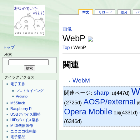
本文
リロード
差分
バ
画像
WebP
Top
/ WebP
トップ
検索
関連
クイックアクセス
WebM
電子工作
W
プロトタイピング
sharp
関連ページ:
(447d)
[1]
Arduino
AOSP/external
(2725d)
M5Stack
[8
Raspberry Pi
Opera Mobile
(4331d)
[10]
USBデバイス開発
HIDデバイス製作
(6346d)
MIDI機器製作
ニコニコ技術部
電子部品