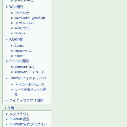
データベース
Web開発
PHP
Ruby
JavaScript
TypeScript
HTML5
CSS3
Webアプリ
Node.js
iOS/開発
Cocoa
Objective-C
Xcode
Android/開発
Android/ビルド
Android/ソースコード
Linux/デバイスドライバ
Linuxカーネル/ビルド
カーネルモジュール/開
発
ネイティブアプリ開発
チラ裏
タグクラウド
PukiWiki設定
PukiWiki/自作プラグイン