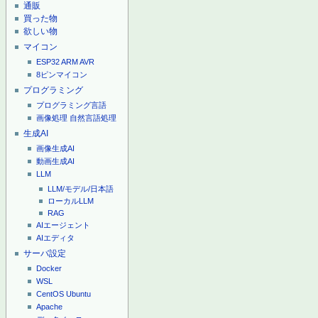
通販
買った物
欲しい物
マイコン
ESP32
ARM
AVR
8ピンマイコン
プログラミング
プログラミング言語
画像処理
自然言語処理
生成AI
画像生成AI
動画生成AI
LLM
LLM/モデル/日本語
ローカルLLM
RAG
AIエージェント
AIエディタ
サーバ設定
Docker
WSL
CentOS
Ubuntu
Apache