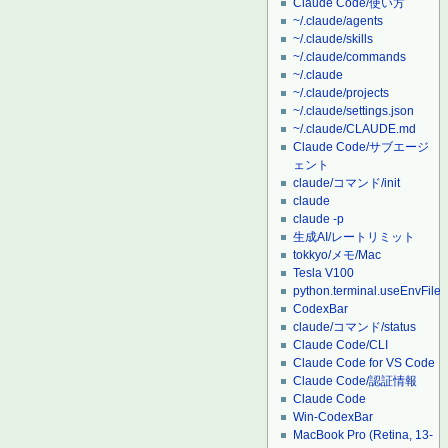
Claude Code/使い方
~/.claude/agents
~/.claude/skills
~/.claude/commands
~/.claude
~/.claude/projects
~/.claude/settings.json
~/.claude/CLAUDE.md
Claude Code/サブエージ
ェント
claude/コマンド/init
claude
claude -p
生成AI/レートリミット
tokkyo/メモ/Mac
Tesla V100
python.terminal.useEnvFile
CodexBar
claude/コマンド/status
Claude Code/CLI
Claude Code for VS Code
Claude Code/認証情報
Claude Code
Win-CodexBar
MacBook Pro (Retina, 13-