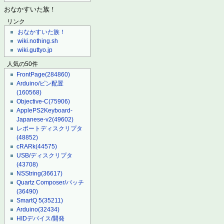
おなかすいた族！
リンク
おなかすいた族！
wiki.nothing.sh
wiki.guttyo.jp
人気の50件
FrontPage
(284860)
Arduino/ピン配置
(160568)
Objective-C
(75906)
ApplePS2Keyboard-
Japanese-v2
(49602)
レポートディスクリプタ
(48852)
cRARk
(44575)
USB/ディスクリプタ
(43708)
NSString
(36617)
Quartz Composer/パッチ
(36490)
SmartQ 5
(35211)
Arduino
(32434)
HIDデバイス/開発