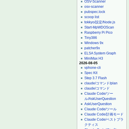
OSV-Scanner
osv-scanner
pubspec.lock
scoop list
tokkyo/設定/Node.js
Start-MpWDOScan
Raspberry Pi Pico
Tiny386
Windows 9x
patcher9x
ELSA System Graph
MiniMax H3
2026-08-05
vphone-cli
Spec Kit
Step 3.7 Flash
claude/コマンド/plan
claude/コマンド
Claude Code/ツー
ル/AskUserQuestion
AskUserQuestion
Claude Code/ツール
Claude Code/計画モード
Claude Code/ベストプラ
クティス