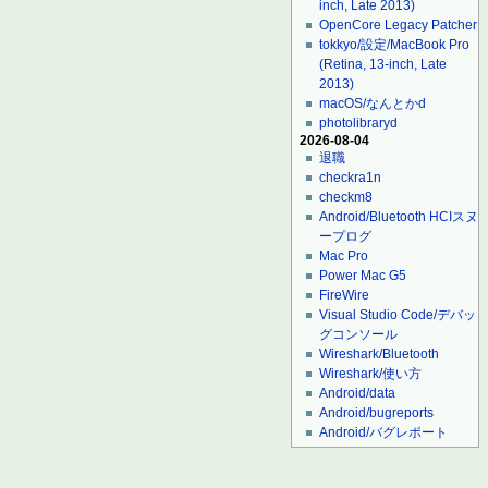
inch, Late 2013)
OpenCore Legacy Patcher
tokkyo/設定/MacBook Pro
(Retina, 13-inch, Late
2013)
macOS/なんとかd
photolibraryd
2026-08-04
退職
checkra1n
checkm8
Android/Bluetooth HCIスヌ
ープログ
Mac Pro
Power Mac G5
FireWire
Visual Studio Code/デバッ
グコンソール
Wireshark/Bluetooth
Wireshark/使い方
Android/data
Android/bugreports
Android/バグレポート