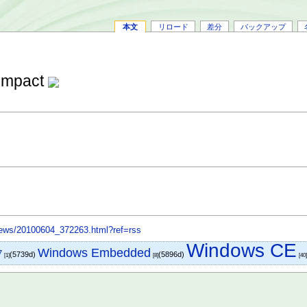
本文
リロード
差分
バックアップ
ompact
/news/20100604_372263.html?ref=rss
Windows CE
Windows Embedded
7
(5739d)
(5896d)
[1]
[8]
[40