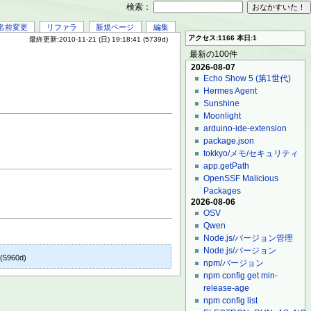
検索：
名前変更
リファラ
新規ページ
編集
アクセス:1166 本日:1
最終更新:2010-11-21 (日) 19:18:41 (5739d)
最新の100件
2026-08-07
Echo Show 5 (第1世代)
Hermes Agent
Sunshine
Moonlight
arduino-ide-extension
package.json
tokkyo/メモ/セキュリティ
app.getPath
OpenSSF Malicious
Packages
2026-08-06
OSV
Qwen
Node.js/バージョン管理
Node.js/バージョン
(5960d)
]
npm/バージョン
npm config get min-
release-age
npm config list