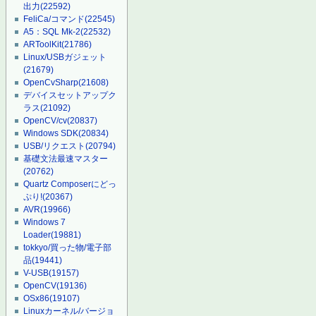
出力
(22592)
FeliCa/コマンド
(22545)
A5：SQL Mk-2
(22532)
ARToolKit
(21786)
Linux/USBガジェット
(21679)
OpenCvSharp
(21608)
デバイスセットアップク
ラス
(21092)
OpenCV/cv
(20837)
Windows SDK
(20834)
USB/リクエスト
(20794)
基礎文法最速マスター
(20762)
Quartz Composerにどっ
ぷり!
(20367)
AVR
(19966)
Windows 7
Loader
(19881)
tokkyo/買った物/電子部
品
(19441)
V-USB
(19157)
OpenCV
(19136)
OSx86
(19107)
Linuxカーネル/バージョ