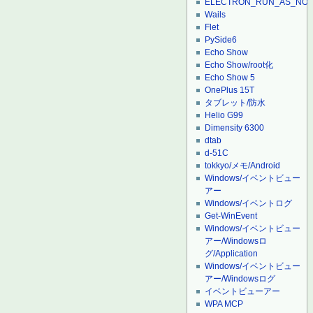
ELECTRON_RUN_AS_NO
Wails
Flet
PySide6
Echo Show
Echo Show/root化
Echo Show 5
OnePlus 15T
タブレット/防水
Helio G99
Dimensity 6300
dtab
d-51C
tokkyo/メモ/Android
Windows/イベントビュー
アー
Windows/イベントログ
Get-WinEvent
Windows/イベントビュー
アー/Windowsロ
グ/Application
Windows/イベントビュー
アー/Windowsログ
イベントビューアー
WPA MCP