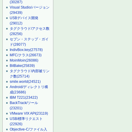
(30287)
Visual Studio/バージョン
(29439)
USBデバイス開発
(29012)
タグクラウド/アクセス数
(28256)
セブン・ステップ・ガイ
ド
(28077)
IndivBox.key
(27578)
MFC/クラス
(26673)
MoinMoin
(26086)
BitBake
(25839)
タグクラウド/内部被リン
ク数
(25714)
smile.world
(24521)
Android/ディレクトリ構
成
(23686)
IBM T221
(23422)
BackTrack/ツール
(23201)
VMware VIX API
(23119)
USB/標準リクエスト
(22926)
Objective-C/ファイル入