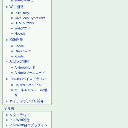
データベース
Web開発
PHP
Ruby
JavaScript
TypeScript
HTML5
CSS3
Webアプリ
Node.js
iOS/開発
Cocoa
Objective-C
Xcode
Android/開発
Android/ビルド
Android/ソースコード
Linux/デバイスドライバ
Linuxカーネル/ビルド
カーネルモジュール/開
発
ネイティブアプリ開発
チラ裏
タグクラウド
PukiWiki設定
PukiWiki/自作プラグイン