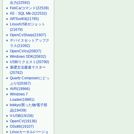
出力
(22592)
FeliCa/コマンド
(22539)
A5：SQL Mk-2
(22532)
ARToolKit
(21785)
Linux/USBガジェット
(21679)
OpenCvSharp
(21607)
デバイスセットアップク
ラス
(21092)
OpenCV/cv
(20837)
Windows SDK
(20832)
USB/リクエスト
(20790)
基礎文法最速マスター
(20762)
Quartz Composerにどっ
ぷり!
(20367)
AVR
(19966)
Windows 7
Loader
(19881)
tokkyo/買った物/電子部
品
(19439)
V-USB
(19156)
OpenCV
(19136)
OSx86
(19107)
Linuxカーネル/バージョ