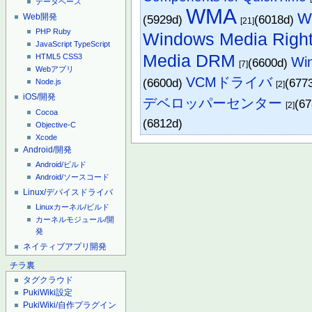
データベース
WMA
W
Web開発
(5929d)
(6018d)
[21]
PHP
Ruby
Windows Media Righ
JavaScript
TypeScript
Media DRM
HTML5
CSS3
Wi
(6600d)
[7]
Webアプリ
VCMドライバ
(6600d)
(677
Node.js
[2]
iOS/開発
デベロッパーセンター
(6
[2]
Cocoa
(6812d)
Objective-C
Xcode
Android/開発
Android/ビルド
Android/ソースコード
Linux/デバイスドライバ
Linuxカーネル/ビルド
カーネルモジュール/開
発
ネイティブアプリ開発
チラ裏
タグクラウド
PukiWiki設定
PukiWiki/自作プラグイン