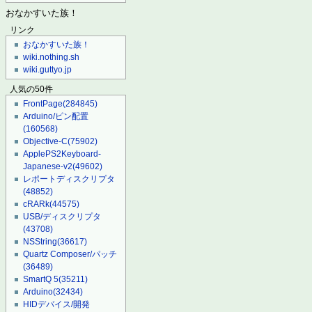
おなかすいた族！
リンク
おなかすいた族！
wiki.nothing.sh
wiki.guttyo.jp
人気の50件
FrontPage
(284845)
Arduino/ピン配置
(160568)
Objective-C
(75902)
ApplePS2Keyboard-
Japanese-v2
(49602)
レポートディスクリプタ
(48852)
cRARk
(44575)
USB/ディスクリプタ
(43708)
NSString
(36617)
Quartz Composer/パッチ
(36489)
SmartQ 5
(35211)
Arduino
(32434)
HIDデバイス/開発