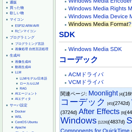
Windows Media Encoder
通販
Windows Media Rights 
買った物
欲しい物
Windows Media Device 
マイコン
Windows Media Format
?
ESP32
ARM
AVR
8ピンマイコン
SDK
プログラミング
プログラミング言語
Windows Media SDK
画像処理
自然言語処理
生成AI
コーデック
画像生成AI
動画生成AI
LLM
ACMドライバ
LLM/モデル/日本語
VCMドライバ
ローカルLLM
RAG
Moonlight
関連ページ:
(16
AIエージェント
[4]
コーデック
AIエディタ
(2742d)
[45]
サーバ設定
After Effects
(3724d)
(4
Docker
[9]
WSL
Windows
(4837d)
[1226]
CentOS
Ubuntu
Apache
Components for QuickTime