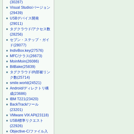
(30287)
Visual Studio/バージョン
(29439)
USBデバイス開発
(29011)
タグクラウド/アクセス数
(28256)
セブン・ステップ・ガイ
ド
(28077)
IndivBox.key
(27576)
MFC/クラス
(26673)
MoinMoin
(26086)
BitBake
(25839)
タグクラウド/内部被リン
ク数
(25714)
smile.world
(24521)
Android/ディレクトリ構
成
(23686)
IBM T221
(23420)
BackTrack/ツール
(23201)
VMware VIX API
(23118)
USB/標準リクエスト
(22926)
Objective-C/ファイル入