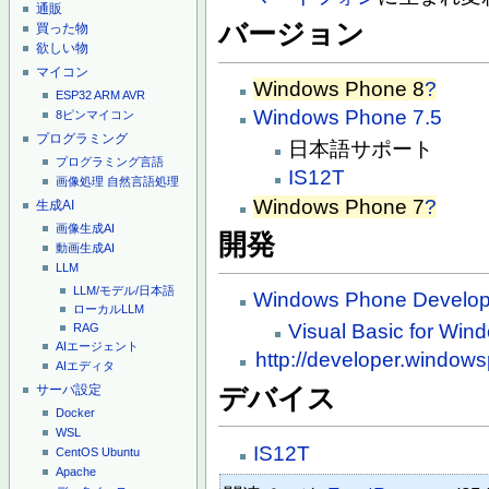
通販
バージョン
買った物
欲しい物
マイコン
Windows Phone 8
?
ESP32
ARM
AVR
Windows Phone 7.5
8ピンマイコン
プログラミング
日本語サポート
プログラミング言語
IS12T
画像処理
自然言語処理
Windows Phone 7
?
生成AI
画像生成AI
開発
動画生成AI
LLM
LLM/モデル/日本語
Windows Phone Develop
ローカルLLM
Visual Basic for Wi
RAG
AIエージェント
http://developer.window
AIエディタ
サーバ設定
デバイス
Docker
WSL
IS12T
CentOS
Ubuntu
Apache