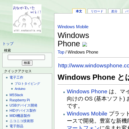
本文
リロード
差分
バ
Windows Mobile
Windows
Phone
トップ
検索
Top
/ Windows Phone
http://www.windowsphone.c
クイックアクセス
Windows Phone と
電子工作
プロトタイピング
Arduino
Windows Phone
は、マ
M5Stack
向けの OS (基本ソフト
Raspberry Pi
です。
USBデバイス開発
HIDデバイス製作
Windows Mobile
プラッ
MIDI機器製作
ースで開発。豊富な新機
ニコニコ技術部
電子部品
マートフォン
に生まれ変