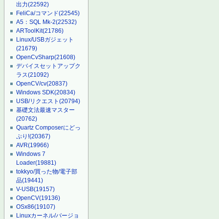
出力
(22592)
FeliCa/コマンド
(22545)
A5：SQL Mk-2
(22532)
ARToolKit
(21786)
Linux/USBガジェット
(21679)
OpenCvSharp
(21608)
デバイスセットアップク
ラス
(21092)
OpenCV/cv
(20837)
Windows SDK
(20834)
USB/リクエスト
(20794)
基礎文法最速マスター
(20762)
Quartz Composerにどっ
ぷり!
(20367)
AVR
(19966)
Windows 7
Loader
(19881)
tokkyo/買った物/電子部
品
(19441)
V-USB
(19157)
OpenCV
(19136)
OSx86
(19107)
Linuxカーネル/バージョ