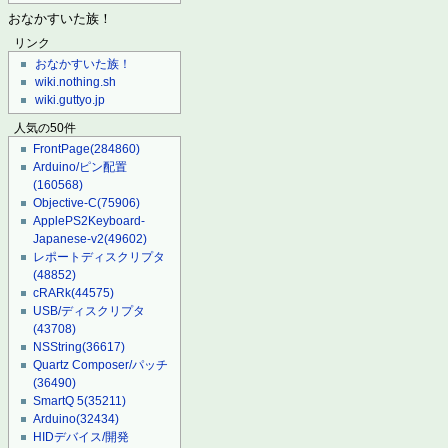
おなかすいた族！
リンク
おなかすいた族！
wiki.nothing.sh
wiki.guttyo.jp
人気の50件
FrontPage
(284860)
Arduino/ピン配置
(160568)
Objective-C
(75906)
ApplePS2Keyboard-
Japanese-v2
(49602)
レポートディスクリプタ
(48852)
cRARk
(44575)
USB/ディスクリプタ
(43708)
NSString
(36617)
Quartz Composer/パッチ
(36490)
SmartQ 5
(35211)
Arduino
(32434)
HIDデバイス/開発