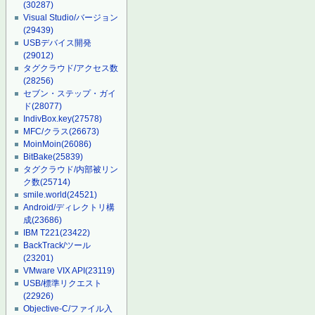
(30287)
Visual Studio/バージョン
(29439)
USBデバイス開発
(29012)
タグクラウド/アクセス数
(28256)
セブン・ステップ・ガイ
ド
(28077)
IndivBox.key
(27578)
MFC/クラス
(26673)
MoinMoin
(26086)
BitBake
(25839)
タグクラウド/内部被リン
ク数
(25714)
smile.world
(24521)
Android/ディレクトリ構
成
(23686)
IBM T221
(23422)
BackTrack/ツール
(23201)
VMware VIX API
(23119)
USB/標準リクエスト
(22926)
Objective-C/ファイル入