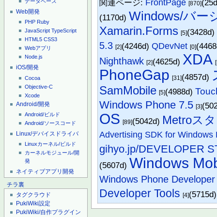
関連ページ:
FrontPage
(25
データベース
[870]
Web開発
Windows/バ
(1170d)
PHP
Ruby
Xamarin.Forms
(3428d
JavaScript
TypeScript
[5]
HTML5
CSS3
5.3
(4246d)
QDevNet
(446
[2]
[0]
Webアプリ
XDA
Node.js
Nighthawk
(4625d)
[2]
iOS/開発
PhoneGap
(4857d)
[31]
Cocoa
Objective-C
SamMobile
Touc
(4988d)
[5]
Xcode
Windows Phone 7.5
Android/開発
(50
[3]
OS
Android/ビルド
Metro
(5042d)
[89]
Android/ソースコード
Advertising SDK for Windows
Linux/デバイスドライバ
Linuxカーネル/ビルド
gihyo.jp/DEVELOPER 
カーネルモジュール/開
Windows Mob
発
(5607d)
ネイティブアプリ開発
Windows Phone Developer 
チラ裏
Developer Tools
(5715d)
タグクラウド
[4]
PukiWiki設定
PukiWiki/自作プラグイン