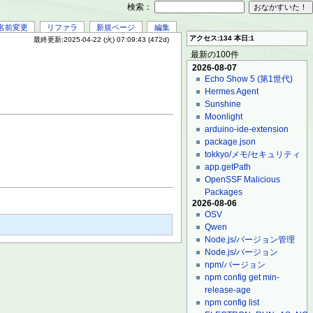
検索：
名前変更
リファラ
新規ページ
編集
アクセス:134 本日:1
最終更新:2025-04-22 (火) 07:09:43 (472d)
最新の100件
2026-08-07
Echo Show 5 (第1世代)
Hermes Agent
Sunshine
Moonlight
arduino-ide-extension
package.json
tokkyo/メモ/セキュリティ
app.getPath
OpenSSF Malicious
Packages
2026-08-06
OSV
Qwen
Node.js/バージョン管理
Node.js/バージョン
npm/バージョン
npm config get min-
release-age
npm config list