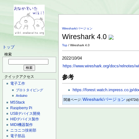
Wireshark/バージョン
Wireshark 4.0
Top
/ Wireshark 4.0
トップ
検索
2022/10/04
https://www.wireshark.org/docs/relnotes/wi
参考
クイックアクセス
電子工作
https://forest.watch.impress.co.jp/
プロトタイピング
Arduino
Wireshark/バージョン
関連ページ:
(472d)
[3]
M5Stack
Raspberry Pi
USBデバイス開発
HIDデバイス製作
MIDI機器製作
ニコニコ技術部
電子部品