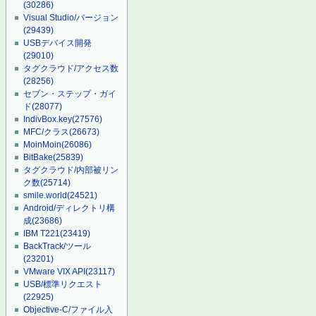
(30286)
Visual Studio/バージョン
(29439)
USBデバイス開発
(29010)
タグクラウド/アクセス数
(28256)
セブン・ステップ・ガイ
ド
(28077)
IndivBox.key
(27576)
MFC/クラス
(26673)
MoinMoin
(26086)
BitBake
(25839)
タグクラウド/内部被リン
ク数
(25714)
smile.world
(24521)
Android/ディレクトリ構
成
(23686)
IBM T221
(23419)
BackTrack/ツール
(23201)
VMware VIX API
(23117)
USB/標準リクエスト
(22925)
Objective-C/ファイル入