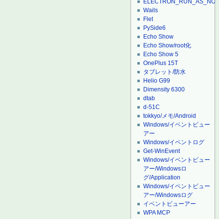
ELECTRON_RUN_AS_NO
Wails
Flet
PySide6
Echo Show
Echo Show/root化
Echo Show 5
OnePlus 15T
タブレット/防水
Helio G99
Dimensity 6300
dtab
d-51C
tokkyo/メモ/Android
Windows/イベントビュー
アー
Windows/イベントログ
Get-WinEvent
Windows/イベントビュー
アー/Windowsロ
グ/Application
Windows/イベントビュー
アー/Windowsログ
イベントビューアー
WPA MCP