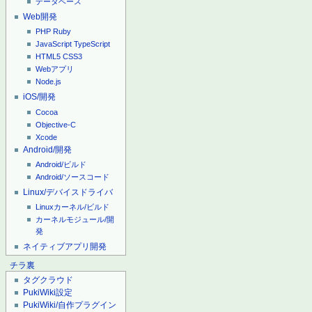
データベース
Web開発
PHP
Ruby
JavaScript
TypeScript
HTML5
CSS3
Webアプリ
Node.js
iOS/開発
Cocoa
Objective-C
Xcode
Android/開発
Android/ビルド
Android/ソースコード
Linux/デバイスドライバ
Linuxカーネル/ビルド
カーネルモジュール/開
発
ネイティブアプリ開発
チラ裏
タグクラウド
PukiWiki設定
PukiWiki/自作プラグイン