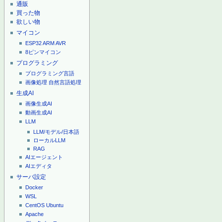
通販
買った物
欲しい物
マイコン
ESP32
ARM
AVR
8ピンマイコン
プログラミング
プログラミング言語
画像処理
自然言語処理
生成AI
画像生成AI
動画生成AI
LLM
LLM/モデル/日本語
ローカルLLM
RAG
AIエージェント
AIエディタ
サーバ設定
Docker
WSL
CentOS
Ubuntu
Apache