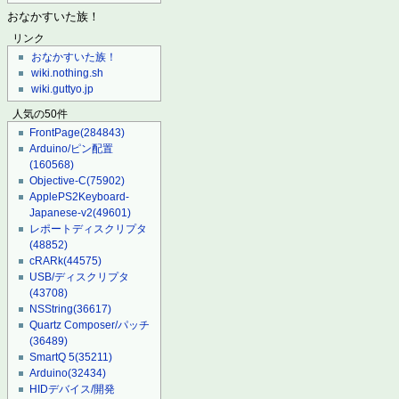
おなかすいた族！
リンク
おなかすいた族！
wiki.nothing.sh
wiki.guttyo.jp
人気の50件
FrontPage
(284843)
Arduino/ピン配置
(160568)
Objective-C
(75902)
ApplePS2Keyboard-
Japanese-v2
(49601)
レポートディスクリプタ
(48852)
cRARk
(44575)
USB/ディスクリプタ
(43708)
NSString
(36617)
Quartz Composer/パッチ
(36489)
SmartQ 5
(35211)
Arduino
(32434)
HIDデバイス/開発