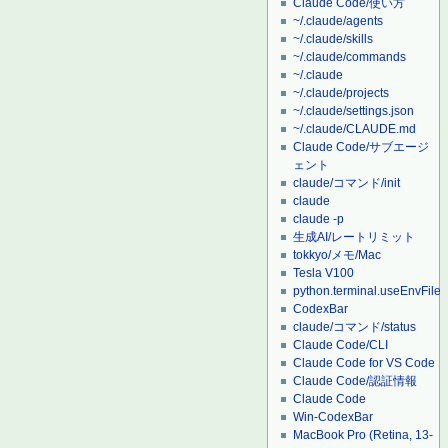
Claude Code/使い方
~/.claude/agents
~/.claude/skills
~/.claude/commands
~/.claude
~/.claude/projects
~/.claude/settings.json
~/.claude/CLAUDE.md
Claude Code/サブエージ
ェント
claude/コマンド/init
claude
claude -p
生成AI/レートリミット
tokkyo/メモ/Mac
Tesla V100
python.terminal.useEnvFile
CodexBar
claude/コマンド/status
Claude Code/CLI
Claude Code for VS Code
Claude Code/認証情報
Claude Code
Win-CodexBar
MacBook Pro (Retina, 13-