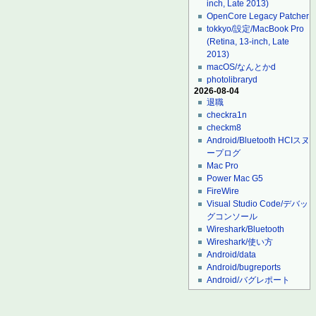
inch, Late 2013)
OpenCore Legacy Patcher
tokkyo/設定/MacBook Pro
(Retina, 13-inch, Late
2013)
macOS/なんとかd
photolibraryd
2026-08-04
退職
checkra1n
checkm8
Android/Bluetooth HCIスヌ
ープログ
Mac Pro
Power Mac G5
FireWire
Visual Studio Code/デバッ
グコンソール
Wireshark/Bluetooth
Wireshark/使い方
Android/data
Android/bugreports
Android/バグレポート