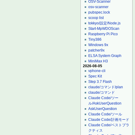
OSV-Scanner
osv-scanner
pubspec.lock
scoop list
tokkyo/設定/Node.js
Start-MpWDOScan
Raspberry Pi Pico
Tiny386
Windows 9x
patcher9x
ELSA System Graph
MiniMax H3
2026-08-05
vphone-cli
Spec Kit
Step 3.7 Flash
claude/コマンド/plan
claude/コマンド
Claude Code/ツー
ル/AskUserQuestion
AskUserQuestion
Claude Code/ツール
Claude Code/計画モード
Claude Code/ベストプラ
クティス