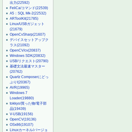
出力
(22592)
FeliCa/コマンド
(22539)
A5：SQL Mk-2
(22532)
ARToolKit
(21785)
Linux/USBガジェット
(21679)
OpenCvSharp
(21607)
デバイスセットアップク
ラス
(21092)
OpenCV/cv
(20837)
Windows SDK
(20832)
USB/リクエスト
(20790)
基礎文法最速マスター
(20762)
Quartz Composerにどっ
ぷり!
(20367)
AVR
(19965)
Windows 7
Loader
(19880)
tokkyo/買った物/電子部
品
(19439)
V-USB
(19156)
OpenCV
(19136)
OSx86
(19107)
Linuxカーネル/バージョ