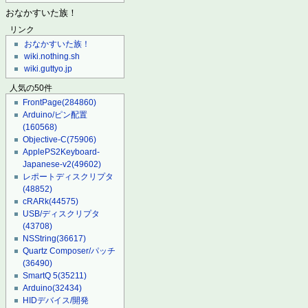
おなかすいた族！
リンク
おなかすいた族！
wiki.nothing.sh
wiki.guttyo.jp
人気の50件
FrontPage
(284860)
Arduino/ピン配置
(160568)
Objective-C
(75906)
ApplePS2Keyboard-
Japanese-v2
(49602)
レポートディスクリプタ
(48852)
cRARk
(44575)
USB/ディスクリプタ
(43708)
NSString
(36617)
Quartz Composer/パッチ
(36490)
SmartQ 5
(35211)
Arduino
(32434)
HIDデバイス/開発