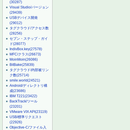
(30287)
Visual Studio/バージョン
(29439)
USBデバイス開発
(29012)
タグクラウド/アクセス数
(28256)
セブン・ステップ・ガイ
ド
(28077)
IndivBox.key
(27578)
MFC/クラス
(26673)
MoinMoin
(26086)
BitBake
(25839)
タグクラウド/内部被リン
ク数
(25714)
smile.world
(24521)
Android/ディレクトリ構
成
(23686)
IBM T221
(23422)
BackTrack/ツール
(23201)
VMware VIX API
(23119)
USB/標準リクエスト
(22926)
Objective-C/ファイル入