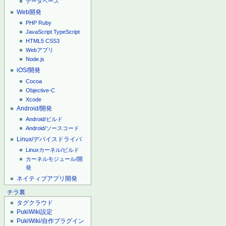
データベース
Web開発
PHP
Ruby
JavaScript
TypeScript
HTML5
CSS3
Webアプリ
Node.js
iOS/開発
Cocoa
Objective-C
Xcode
Android/開発
Android/ビルド
Android/ソースコード
Linux/デバイスドライバ
Linuxカーネル/ビルド
カーネルモジュール/開
発
ネイティブアプリ開発
チラ裏
タグクラウド
PukiWiki設定
PukiWiki/自作プラグイン