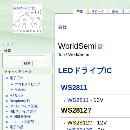
本文
リロード
差分
バ
会社
WorldSemi
トップ
検索
Top
/ WorldSemi
LEDドライブIC
クイックアクセス
電子工作
プロトタイピング
WS2811
Arduino
M5Stack
WS2811
- 12V
Raspberry Pi
USBデバイス開発
WS2812
?
HIDデバイス製作
MIDI機器製作
WS2812
?
- 12V
ニコニコ技術部
電子部品