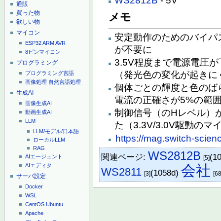
WS2812B
- 5V
通販
買った物
メモ
欲しい物
マイコン
安定動作のためのバイパ
ESP32
ARM
AVR
が不要に
8ピンマイコン
3.5V程度まで電源電圧
プログラミング
（発光色の変化が起きに
プログラミング言語
画像処理
自然言語処理
個体ごとの輝度と色のば
生成AI
電流の正確さが5%の範
画像生成AI
制御信号（のHレベル）が
動画生成AI
LLM
た（3.3V/3.0V駆動
LLM/モデル/日本語
https://mag.switch-scie
ローカルLLM
RAG
WS2812B
関連ページ:
(1
AIエージェント
[5]
会社
AIエディタ
WS2811
(1058d)
[3]
[6
サーバ設定
Docker
WSL
CentOS
Ubuntu
Apache