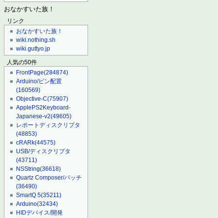
おなかすいた族！
リンク
おなかすいた族！
wiki.nothing.sh
wiki.guttyo.jp
人気の50件
FrontPage
(284874)
Arduino/ピン配置
(160569)
Objective-C
(75907)
ApplePS2Keyboard-
Japanese-v2
(49605)
レポートディスクリプタ
(48853)
cRARk
(44575)
USB/ディスクリプタ
(43711)
NSString
(36618)
Quartz Composer/パッチ
(36490)
SmartQ 5
(35211)
Arduino
(32434)
HIDデバイス/開発