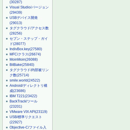
(30287)
Visual Studio/バージョン
(29439)
USBデバイス開発
(29013)
タグクラウド/アクセス数
(28256)
セブン・ステップ・ガイ
ド
(28077)
IndivBox.key
(27580)
MFC/クラス
(26674)
MoinMoin
(26088)
BitBake
(25840)
タグクラウド/内部被リン
ク数
(25714)
smile.world
(24522)
Android/ディレクトリ構
成
(23686)
IBM T221
(23422)
BackTrack/ツール
(23201)
VMware VIX API
(23119)
USB/標準リクエスト
(22927)
Objective-C/ファイル入