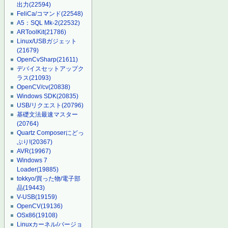
出力
(22594)
FeliCa/コマンド
(22548)
A5：SQL Mk-2
(22532)
ARToolKit
(21786)
Linux/USBガジェット
(21679)
OpenCvSharp
(21611)
デバイスセットアップク
ラス
(21093)
OpenCV/cv
(20838)
Windows SDK
(20835)
USB/リクエスト
(20796)
基礎文法最速マスター
(20764)
Quartz Composerにどっ
ぷり!
(20367)
AVR
(19967)
Windows 7
Loader
(19885)
tokkyo/買った物/電子部
品
(19443)
V-USB
(19159)
OpenCV
(19136)
OSx86
(19108)
Linuxカーネル/バージョ