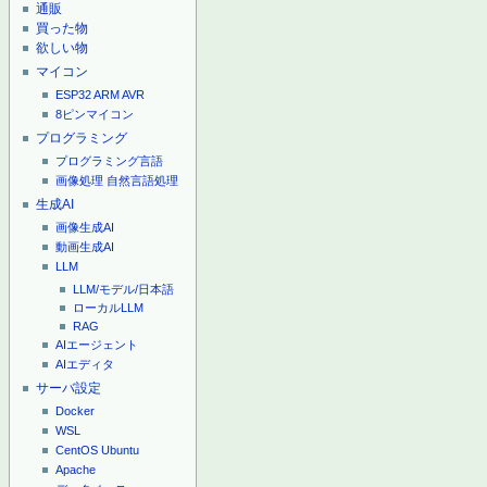
通販
買った物
欲しい物
マイコン
ESP32
ARM
AVR
8ピンマイコン
プログラミング
プログラミング言語
画像処理
自然言語処理
生成AI
画像生成AI
動画生成AI
LLM
LLM/モデル/日本語
ローカルLLM
RAG
AIエージェント
AIエディタ
サーバ設定
Docker
WSL
CentOS
Ubuntu
Apache