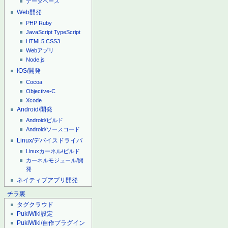
データベース
Web開発
PHP
Ruby
JavaScript
TypeScript
HTML5
CSS3
Webアプリ
Node.js
iOS/開発
Cocoa
Objective-C
Xcode
Android/開発
Android/ビルド
Android/ソースコード
Linux/デバイスドライバ
Linuxカーネル/ビルド
カーネルモジュール/開
発
ネイティブアプリ開発
チラ裏
タグクラウド
PukiWiki設定
PukiWiki/自作プラグイン