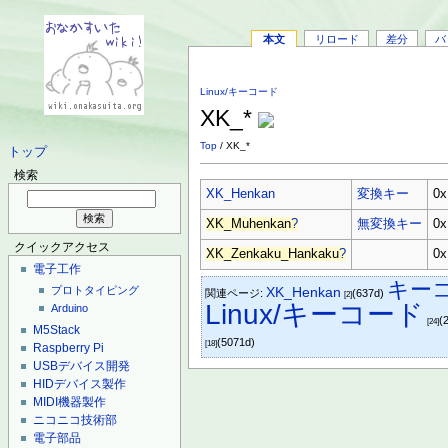
本文
リロード
差分
バ
Linux/キーコード
XK_*
Top
/ XK_*
トップ
検索
XK_Henkan
変換キー
0x
XK_Muhenkan
?
無変換キー
0x
クイックアクセス
XK_Zenkaku_Hankaku
?
0
電子工作
キー
プロトタイピング
XK_Henkan
関連ページ:
(637d)
[2]
Linux/キーコード
Arduino
(
[24]
M5Stack
(5071d)
[18]
Raspberry Pi
USBデバイス開発
HIDデバイス製作
MIDI機器製作
ニコニコ技術部
電子部品