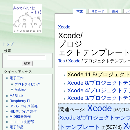
本文
リロード
差分
バ
Xcode
Xcode/
プロジ
トップ
ェクトテンプレー
検索
Top
/
Xcode
/ プロジェクトテンプレ
クイックアクセス
Xcode 11.5/プロジェ
電子工作
Xcode 8/プロジェクト
プロトタイピング
Xcode 4/プロジェクト
Arduino
M5Stack
Xcode 3/プロジェクト
Raspberry Pi
Xcode
USBデバイス開発
関連ページ:
(10
[158]
HIDデバイス製作
MIDI機器製作
Xcode 8/プロジェクトテ
ニコニコ技術部
X
トテンプレート
(5074d)
電子部品
[2]