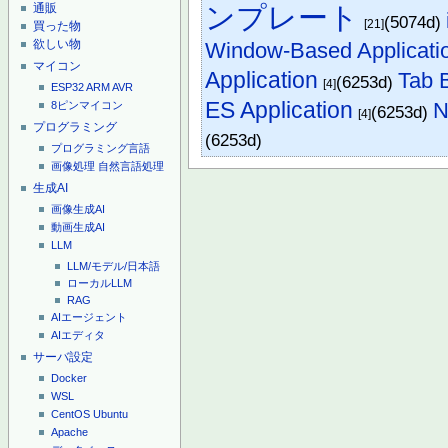
通販
ンプレート
(5074d)
[21]
買った物
欲しい物
Window-Based Applicati
マイコン
Application
Tab B
(6253d)
[4]
ESP32
ARM
AVR
ES Application
N
8ピンマイコン
(6253d)
[4]
プログラミング
(6253d)
プログラミング言語
画像処理
自然言語処理
生成AI
画像生成AI
動画生成AI
LLM
LLM/モデル/日本語
ローカルLLM
RAG
AIエージェント
AIエディタ
サーバ設定
Docker
WSL
CentOS
Ubuntu
Apache