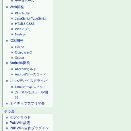
データベース
Web開発
PHP
Ruby
JavaScript
TypeScript
HTML5
CSS3
Webアプリ
Node.js
iOS/開発
Cocoa
Objective-C
Xcode
Android/開発
Android/ビルド
Android/ソースコード
Linux/デバイスドライバ
Linuxカーネル/ビルド
カーネルモジュール/開
発
ネイティブアプリ開発
チラ裏
タグクラウド
PukiWiki設定
PukiWiki/自作プラグイン