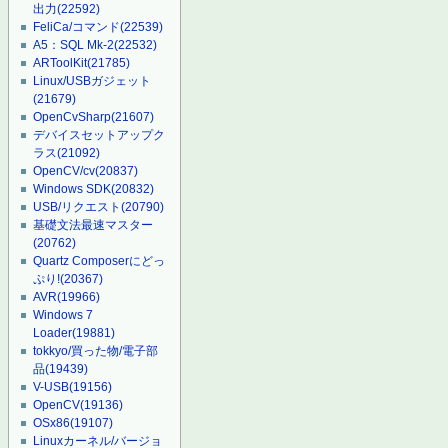
出力
(22592)
FeliCa/コマンド
(22539)
A5：SQL Mk-2
(22532)
ARToolKit
(21785)
Linux/USBガジェット
(21679)
OpenCvSharp
(21607)
デバイスセットアップク
ラス
(21092)
OpenCV/cv
(20837)
Windows SDK
(20832)
USB/リクエスト
(20790)
基礎文法最速マスター
(20762)
Quartz Composerにどっ
ぷり!
(20367)
AVR
(19966)
Windows 7
Loader
(19881)
tokkyo/買った物/電子部
品
(19439)
V-USB
(19156)
OpenCV
(19136)
OSx86
(19107)
Linuxカーネル/バージョ