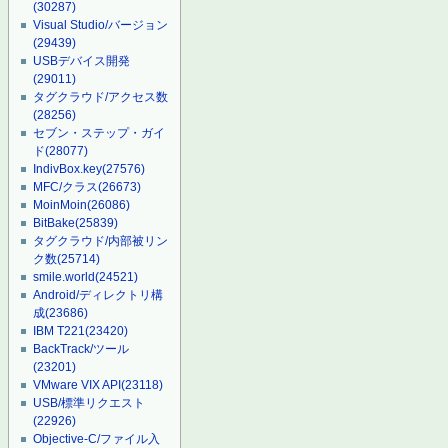
(30287)
Visual Studio/バージョン
(29439)
USBデバイス開発
(29011)
タグクラウド/アクセス数
(28256)
セブン・ステップ・ガイ
ド
(28077)
IndivBox.key
(27576)
MFC/クラス
(26673)
MoinMoin
(26086)
BitBake
(25839)
タグクラウド/内部被リン
ク数
(25714)
smile.world
(24521)
Android/ディレクトリ構
成
(23686)
IBM T221
(23420)
BackTrack/ツール
(23201)
VMware VIX API
(23118)
USB/標準リクエスト
(22926)
Objective-C/ファイル入