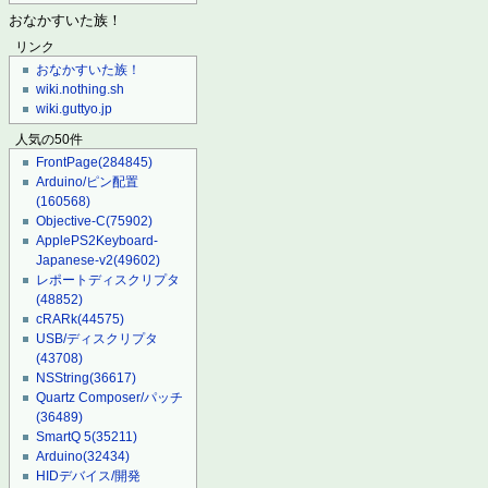
おなかすいた族！
リンク
おなかすいた族！
wiki.nothing.sh
wiki.guttyo.jp
人気の50件
FrontPage
(284845)
Arduino/ピン配置
(160568)
Objective-C
(75902)
ApplePS2Keyboard-
Japanese-v2
(49602)
レポートディスクリプタ
(48852)
cRARk
(44575)
USB/ディスクリプタ
(43708)
NSString
(36617)
Quartz Composer/パッチ
(36489)
SmartQ 5
(35211)
Arduino
(32434)
HIDデバイス/開発