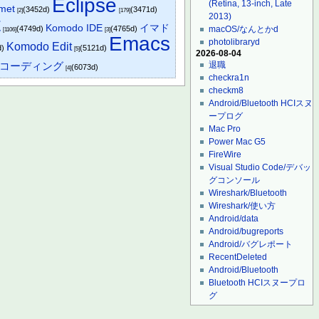
Eclipse
(Retina, 13-inch, Late
met
(3452d)
(3471d)
[2]
[179]
2013)
t
Komodo IDE
イマド
(4749d)
(4765d)
macOS/なんとかd
[1106]
[3]
Emacs
photolibraryd
Komodo Edit
d)
(5121d)
[5]
2026-08-04
コーディング
退職
(6073d)
[4]
checkra1n
checkm8
Android/Bluetooth HCIスヌ
ープログ
Mac Pro
Power Mac G5
FireWire
Visual Studio Code/デバッ
グコンソール
Wireshark/Bluetooth
Wireshark/使い方
Android/data
Android/bugreports
Android/バグレポート
RecentDeleted
Android/Bluetooth
Bluetooth HCIスヌープロ
グ