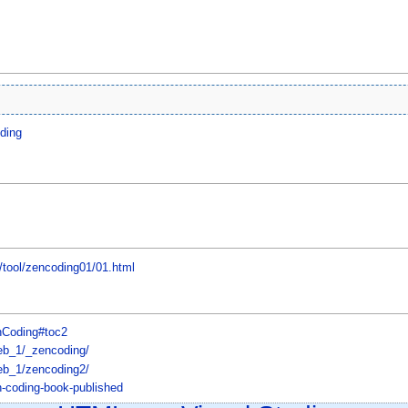
oding
n/tool/zencoding01/01.html
nCoding#toc2
web_1/_zencoding/
web_1/zencoding2/
en-coding-book-published