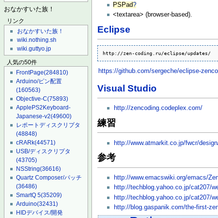
PSPad
?
おなかすいた族！
<textarea> (browser-based).
リンク
Eclipse
おなかすいた族！
wiki.nothing.sh
wiki.guttyo.jp
http://zen-coding.ru/eclipse/updates/
人気の50件
https://github.com/sergeche/eclipse-zenc
FrontPage
(284810)
Arduino/ピン配置
Visual Studio
(160563)
Objective-C
(75893)
ApplePS2Keyboard-
http://zencoding.codeplex.com/
Japanese-v2
(49600)
練習
レポートディスクリプタ
(48848)
cRARk
(44571)
http://www.atmarkit.co.jp/fwcr/desig
USB/ディスクリプタ
参考
(43705)
NSString
(36616)
http://www.emacswiki.org/emacs/Ze
Quartz Composer/パッチ
(36486)
http://techblog.yahoo.co.jp/cat207/
SmartQ 5
(35209)
http://techblog.yahoo.co.jp/cat207/
Arduino
(32431)
http://blog.gaspanik.com/the-first-z
HIDデバイス/開発