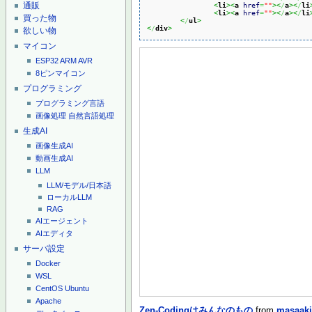
通販
<
li
><
a
href
=
""
><
/
a
><
/
li
<
li
><
a
href
=
""
><
/
a
><
/
li
買った物
<
/
ul
>
<
/
div
>
欲しい物
マイコン
ESP32
ARM
AVR
8ピンマイコン
プログラミング
プログラミング言語
画像処理
自然言語処理
生成AI
画像生成AI
動画生成AI
LLM
LLM/モデル/日本語
ローカルLLM
RAG
AIエージェント
AIエディタ
サーバ設定
Docker
WSL
CentOS
Ubuntu
Apache
Zen-Codingはみんなのもの
from
masaaki