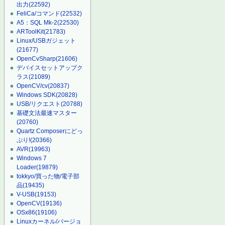
出力
(22592)
FeliCa/コマンド
(22532)
A5：SQL Mk-2
(22530)
ARToolKit
(21783)
Linux/USBガジェット
(21677)
OpenCvSharp
(21606)
デバイスセットアップク
ラス
(21089)
OpenCV/cv
(20837)
Windows SDK
(20828)
USB/リクエスト
(20788)
基礎文法最速マスター
(20760)
Quartz Composerにどっ
ぷり!
(20366)
AVR
(19963)
Windows 7
Loader
(19879)
tokkyo/買った物/電子部
品
(19435)
V-USB
(19153)
OpenCV
(19136)
OSx86
(19106)
Linuxカーネル/バージョ