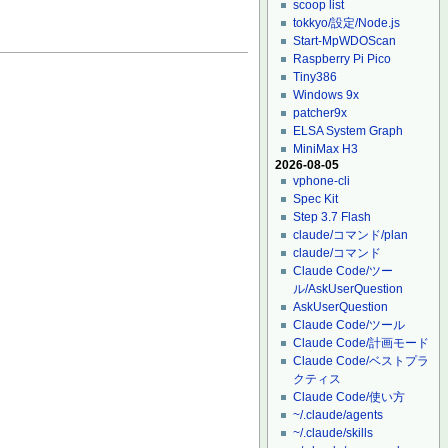
scoop list
tokkyo/設定/Node.js
Start-MpWDOScan
Raspberry Pi Pico
Tiny386
Windows 9x
patcher9x
ELSA System Graph
MiniMax H3
2026-08-05
vphone-cli
Spec Kit
Step 3.7 Flash
claude/コマンド/plan
claude/コマンド
Claude Code/ツー
ル/AskUserQuestion
AskUserQuestion
Claude Code/ツール
Claude Code/計画モード
Claude Code/ベストプラ
クティス
Claude Code/使い方
~/.claude/agents
~/.claude/skills