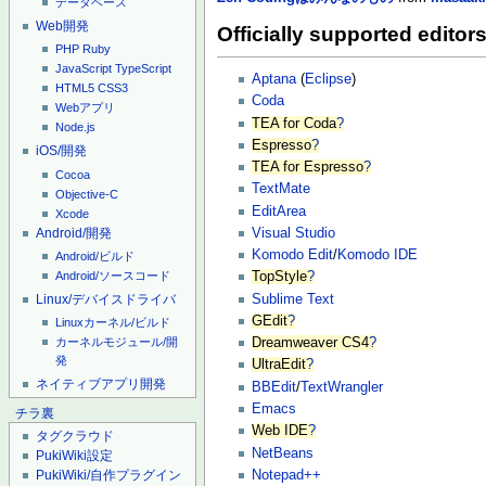
データベース
Web開発
Officially supported editor
PHP
Ruby
JavaScript
TypeScript
Aptana
(
Eclipse
)
HTML5
CSS3
Coda
Webアプリ
TEA for Coda
?
Node.js
Espresso
?
iOS/開発
TEA for Espresso
?
Cocoa
TextMate
Objective-C
EditArea
Xcode
Android/開発
Visual Studio
Komodo Edit
/
Komodo IDE
Android/ビルド
Android/ソースコード
TopStyle
?
Linux/デバイスドライバ
Sublime Text
GEdit
?
Linuxカーネル/ビルド
カーネルモジュール/開
Dreamweaver CS4
?
発
UltraEdit
?
ネイティブアプリ開発
BBEdit
/
TextWrangler
Emacs
チラ裏
Web IDE
?
タグクラウド
NetBeans
PukiWiki設定
Notepad++
PukiWiki/自作プラグイン