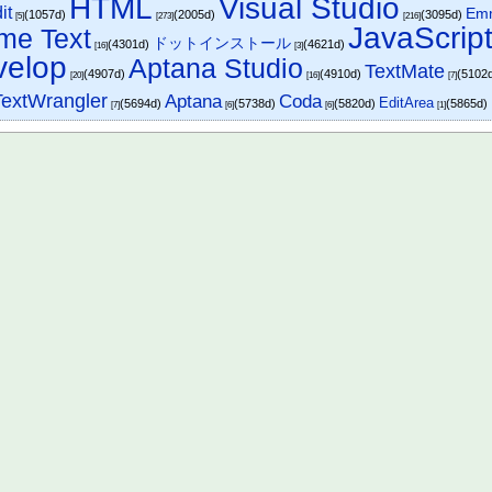
HTML
Visual Studio
it
Em
(1057d)
(2005d)
(3095d)
[5]
[273]
[216]
JavaScrip
me Text
ドットインストール
(4301d)
(4621d)
[16]
[3]
velop
Aptana Studio
TextMate
(4907d)
(4910d)
(5102
[20]
[16]
[7]
TextWrangler
Aptana
Coda
EditArea
(5694d)
(5738d)
(5820d)
(5865d)
[7]
[6]
[6]
[1]