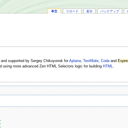
本文
リロード
差分
バックアップ
ted and supported by Sergey Chikuyonok for
Aptana
,
TextMate
,
Coda
and
Espre
 and using more advanced Zen HTML Selectors logic for building
HTML
.
>
>
>