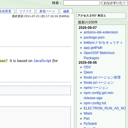
検索：
名前変更
リファラ
新規ページ
編集
アクセス:2757 本日:1
最終更新:2011-07-21 (木) 17:16:19 (5495d)
最新の100件
2026-08-07
arduino-ide-extension
package.json
tokkyo/メモ/セキュリティ
app.getPath
OpenSSF Malicious
Packages
sso
?
. It is based on
JavaScript
(for
2026-08-06
OSV
Qwen
Node.js/バージョン管理
Node.js/バージョン
npm/バージョン
npm config get min-
release-age
npm config list
ELECTRON_RUN_AS_NO
Wails
Flet
PySide6