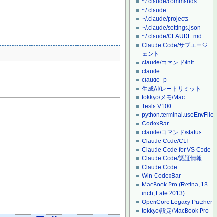
~/.claude/commands
~/.claude
~/.claude/projects
~/.claude/settings.json
~/.claude/CLAUDE.md
Claude Code/サブエージ
ェント
claude/コマンド/init
claude
claude -p
生成AI/レートリミット
tokkyo/メモ/Mac
Tesla V100
python.terminal.useEnvFile
CodexBar
claude/コマンド/status
Claude Code/CLI
Claude Code for VS Code
Claude Code/認証情報
Claude Code
Win-CodexBar
MacBook Pro (Retina, 13-
inch, Late 2013)
OpenCore Legacy Patcher
tokkyo/設定/MacBook Pro