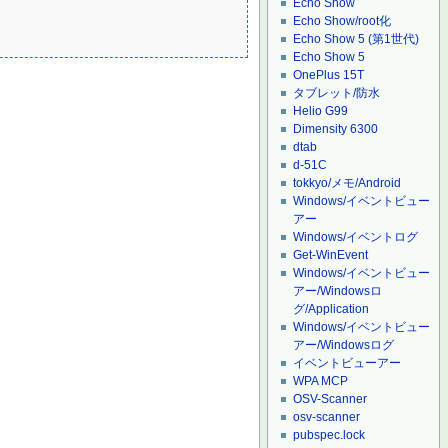
Echo Show
Echo Show/root化
Echo Show 5 (第1世代)
Echo Show 5
OnePlus 15T
タブレット/防水
Helio G99
Dimensity 6300
dtab
d-51C
tokkyo/メモ/Android
Windows/イベントビュー
アー
Windows/イベントログ
Get-WinEvent
Windows/イベントビュー
アー/Windowsロ
グ/Application
Windows/イベントビュー
アー/Windowsログ
イベントビューアー
WPA MCP
OSV-Scanner
osv-scanner
pubspec.lock