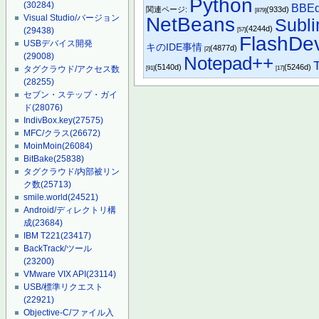
Python
(30284)
BBEd
関連ページ:
(933d)
[879]
Visual Studio/バージョン
NetBeans
Subli
(4244d)
(29438)
[57]
FlashDe
USBデバイス開発
キのIDE事情
(4877d)
[2]
(29008)
Notepad++
(5140d)
(5246d)
タグクラウド/アクセス数
[91]
[17]
(28255)
セブン・ステップ・ガイ
ド
(28076)
IndivBox.key
(27575)
MFC/クラス
(26672)
MoinMoin
(26084)
BitBake
(25838)
タグクラウド/内部被リン
ク数
(25713)
smile.world
(24521)
Android/ディレクトリ構
成
(23684)
IBM T221
(23417)
BackTrack/ツール
(23200)
VMware VIX API
(23114)
USB/標準リクエスト
(22921)
Objective-C/ファイル入