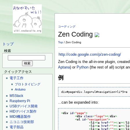
コーディング
Zen Coding
Top
/ Zen Coding
トップ
検索
http://code.google.com/p/zen-coding/
Zen Coding is the all-in-one plugin, crea
Aptana
) or
Python
(the rest of all) script
クイックアクセス
例
電子工作
プロトタイピング
Arduino
div#page>div.logo+ul#navigation>li*5>a
M5Stack
Raspberry Pi
...can be expanded into:
USBデバイス開発
HIDデバイス製作
<
div
id
=
"page"
>
<
div
class
=
"logo"
><
/
div
>
MIDI機器製作
<
ul
id
=
"navigation"
>
ニコニコ技術部
<
li
><
a
href
=
""
><
/
a
><
/
li
<
li
><
a
href
=
""
><
/
a
><
/
li
電子部品
<
li
><
a
href
=
""
><
/
a
><
/
li