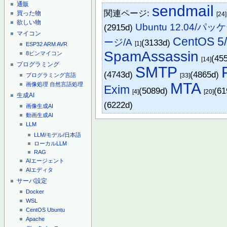
通販
sendmail
関連ページ:
買った物
[24]
欲しい物
Ubuntu 12.04/パッ
(2915d)
マイコン
CentOS 
ージ/A
(3133d)
[1]
ESP32
ARM
AVR
SpamAssassin
8ピンマイコン
(45
[14]
プログラミング
SMTP
(4743d)
(4865d)
[33]
プログラミング言語
MTA
画像処理
自然言語処理
Exim
(5089d)
(6
[4]
[20]
生成AI
(6222d)
画像生成AI
動画生成AI
LLM
LLM/モデル/日本語
ローカルLLM
RAG
AIエージェント
AIエディタ
サーバ設定
Docker
WSL
CentOS
Ubuntu
Apache