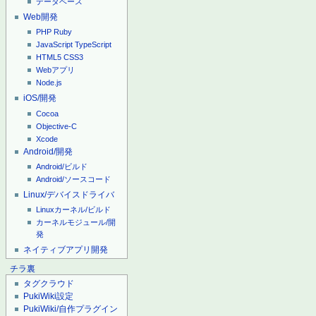
データベース
Web開発
PHP
Ruby
JavaScript
TypeScript
HTML5
CSS3
Webアプリ
Node.js
iOS/開発
Cocoa
Objective-C
Xcode
Android/開発
Android/ビルド
Android/ソースコード
Linux/デバイスドライバ
Linuxカーネル/ビルド
カーネルモジュール/開
発
ネイティブアプリ開発
チラ裏
タグクラウド
PukiWiki設定
PukiWiki/自作プラグイン