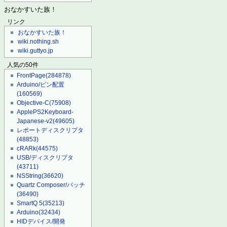
おなかすいた族！
リンク
おなかすいた族！
wiki.nothing.sh
wiki.guttyo.jp
人気の50件
FrontPage
(284878)
Arduino/ピン配置
(160569)
Objective-C
(75908)
ApplePS2Keyboard-
Japanese-v2
(49605)
レポートディスクリプタ
(48853)
cRARk
(44575)
USB/ディスクリプタ
(43711)
NSString
(36620)
Quartz Composer/パッチ
(36490)
SmartQ 5
(35213)
Arduino
(32434)
HIDデバイス/開発