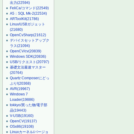
出力
(22594)
FeliCa/コマンド
(22549)
A5：SQL Mk-2
(22534)
ARToolKit
(21786)
Linux/USBガジェット
(21680)
OpenCvSharp
(21612)
デバイスセットアップク
ラス
(21094)
OpenCV/cv
(20839)
Windows SDK
(20836)
USB/リクエスト
(20797)
基礎文法最速マスター
(20764)
Quartz Composerにどっ
ぷり!
(20368)
AVR
(19967)
Windows 7
Loader
(19886)
tokkyo/買った物/電子部
品
(19443)
V-USB
(19160)
OpenCV
(19137)
OSx86
(19108)
Linuxカーネル/バージョ