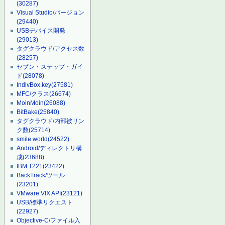
(30287)
Visual Studio/バージョン
(29440)
USBデバイス開発
(29013)
タグクラウド/アクセス数
(28257)
セブン・ステップ・ガイ
ド
(28078)
IndivBox.key
(27581)
MFC/クラス
(26674)
MoinMoin
(26088)
BitBake
(25840)
タグクラウド/内部被リン
ク数
(25714)
smile.world
(24522)
Android/ディレクトリ構
成
(23688)
IBM T221
(23422)
BackTrack/ツール
(23201)
VMware VIX API
(23121)
USB/標準リクエスト
(22927)
Objective-C/ファイル入