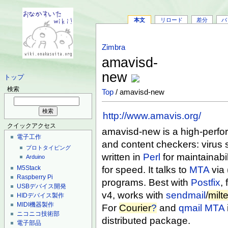
本文
リロード
差分
バ
Zimbra
amavisd-
new
トップ
検索
Top
/ amavisd-new
http://www.amavis.org/
クイックアクセス
amavisd-new is a high-perfo
電子工作
and content checkers: virus
プロトタイピング
written in
Perl
for maintainabil
Arduino
M5Stack
for speed. It talks to
MTA
via 
Raspberry Pi
programs. Best with
Postfix
,
USBデバイス開発
v4, works with
sendmail
/
milte
HIDデバイス製作
MIDI機器製作
For
Courier
?
and
qmail
MTA
ニコニコ技術部
distributed package.
電子部品