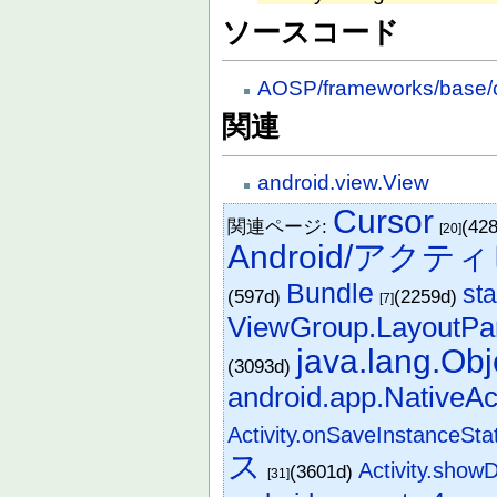
ソースコード
AOSP/frameworks/base/co
関連
android.view.View
Cursor
関連ページ:
(42
[20]
Android/アクテ
Bundle
sta
(597d)
(2259d)
[7]
ViewGroup.LayoutP
java.lang.Obj
(3093d)
android.app.NativeAct
Activity.onSaveInstanceSta
ス
Activity.showD
(3601d)
[31]