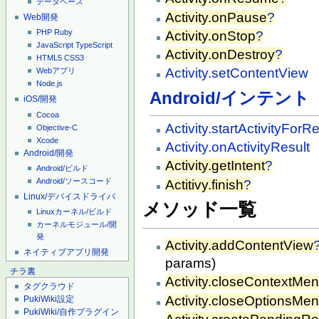
データベース
Activity.onPause
?
Web開発
PHP
Ruby
Activity.onStop
?
JavaScript
TypeScript
Activity.onDestroy
?
HTML5
CSS3
Activity.setContentView
Webアプリ
Node.js
Android/インテント
iOS/開発
Cocoa
Activity.startActivityForRe
Objective-C
Xcode
Activity.onActivityResult
Android/開発
Activity.getIntent
?
Android/ビルド
Android/ソースコード
Actitivy.finish
?
Linux/デバイスドライバ
メソッド一覧
Linuxカーネル/ビルド
カーネルモジュール/開
発
Activity.addContentView
ネイティブアプリ開発
params)
チラ裏
Activity.closeContextMe
タグクラウド
Activity.closeOptionsMe
PukiWiki設定
PukiWiki/自作プラグイン