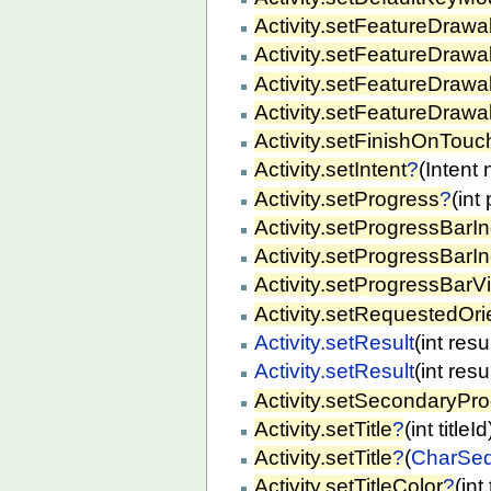
Activity.setFeatureDrawa
Activity.setFeatureDraw
Activity.setFeatureDraw
Activity.setFeatureDrawa
Activity.setFinishOnTou
Activity.setIntent
?
(Intent
Activity.setProgress
?
(int
Activity.setProgressBarI
Activity.setProgressBarIn
Activity.setProgressBarVis
Activity.setRequestedOri
Activity.setResult
(int res
Activity.setResult
(int res
Activity.setSecondaryPr
Activity.setTitle
?
(int titleId
Activity.setTitle
?
(
CharSe
Activity.setTitleColor
?
(int