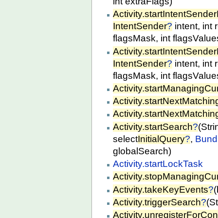
int extraFlags)
Activity.startIntentSende
IntentSender
?
intent, in
flagsMask, int flagsValues
Activity.startIntentSende
IntentSender
?
intent, in
flagsMask, int flagsValue
Activity.startManagingCu
Activity.startNextMatching
Activity.startNextMatching
Activity.startSearch
?
(Stri
select
InitialQuery
?
,
Bund
globalSearch)
Activity.startLockTask
Activity.stopManagingCu
Activity.takeKeyEvents
?
(
Activity.triggerSearch
?
(S
Activity.unregisterForCo