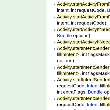
Activity.startActivityFro
intent, int requestCode,
B
Activity.startActivityFro
intent, int requestCode)
Activity.startActivityIfNe
Bundle
options)
Activity.startActivityIfNe
Activity.startIntentSender
fill
InIntent
?
, int flagsMask
options)
Activity.startIntentSender
fill
InIntent
?
, int flagsMask
Activity.startIntentSende
requestCode,
Intent
fill
In
int extraFlags,
Bundle
opt
Activity.startIntentSende
requestCode,
Intent
fill
In