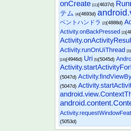
onCreate
Run
(4637d)
[11]
android.
テム
(4693d)
[4]
Ac
ベントハンドラ
(4888d)
[2]
Activity.onBackPressed
(4
[2]
Activity.onActivityResul
Activity.runOnUiThread
[3]
Uri
And
(4946d)
(5045d)
[16]
[5]
Activity.startActivityFo
Activity.findViewB
(5047d)
Activity.startActivi
(5047d)
android.view.Context
android.content.Con
Activity.requestWindowFea
(5053d)