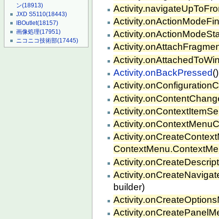
ン
(18913)
Activity.navigateUpToFr
JXD S5110
(18443)
Activity.onActionModeFi
IBOutlet
(18157)
画像処理
(17951)
Activity.onActionModeSt
ニコニコ技術部
(17445)
Activity.onAttachFragme
Activity.onAttachedToW
Activity.onBackPressed
()
Activity.onConfiguratio
Activity.onContentChan
Activity.onContextItemSe
Activity.onContextMenu
Activity.onCreateContex
ContextMenu.ContextMe
Activity.onCreateDescrip
Activity.onCreateNaviga
builder)
Activity.onCreateOption
Activity.onCreatePanelM