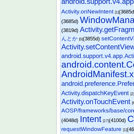
android.support.v4.app
Activity.onNewIntent
(3685
[1]
WindowMana
(3685d)
Activity.getFra
(3819d)
setContentV
んとか
(3855d)
[0]
Activity.setContentVie
android.support.v4.app.Act
android.content.C
AndroidManifest.
android.preference.Prefe
Activity.dispatchKeyEvent
[2
Activity.onTouchEvent
[
AOSP/frameworks/base/core/
C
Intent
(4048d)
(4100d)
[17]
requestWindowFeature
(4
[1]