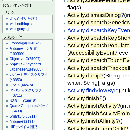
Activity.createPendingRe
おなかすいた族！
flags)
リンク
Activity.dismissDialog
?
(in
おなかすいた族！
Activity.dispatchGeneric
wiki.nothing.sh
wiki.guttyo.jp
Activity.dispatchKeyEven
Activity.dispatchKeyShor
人気の50件
FrontPage
(284874)
Activity.dispatchPopulate
Arduino/ピン配置
(
AccessibilityEvent
?
even
(160569)
Objective-C
(75907)
Activity.dispatchTouchEv
ApplePS2Keyboard-
Activity.dispatchTrackbal
Japanese-v2
(49605)
Activity.dump
?
(String pre
レポートディスクリプタ
(48853)
writer, String[] args)
cRARk
(44575)
Activity.findViewById
(int 
USB/ディスクリプタ
(43711)
Activity.finish
?
()
NSString
(36618)
Activity.finishActivity
?
(in
Quartz Composer/パッチ
(36490)
Activity.finishActivityFro
SmartQ 5
(35211)
Activity.finishAffinity
?
()
Arduino
(32434)
HIDデバイス/開発
Activity.finishFromChild
?