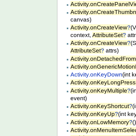
Activity.onCreatePanelV
Activity.onCreateThumbn
canvas)
Activity.onCreateView
?
(V
context,
AttributeSet
?
attr
Activity.onCreateView
?
(
AttributeSet
?
attrs)
Activity.onDetachedFr
Activity.onGenericMotio
Activity.onKeyDown
(int
Activity.onKeyLongPress
Activity.onKeyMultiple
?
(i
event)
Activity.onKeyShortcut
?
(
Activity.onKeyUp
?
(int k
Activity.onLowMemory
?
(
Activity.onMenuItemSele