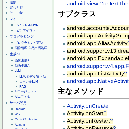
通販
android.view.ContextT
買った物
サブクラス
欲しい物
マイコン
ESP32
ARM
AVR
android.accounts.Account
8ピンマイコン
android.app.ActivityGrou
プログラミング
android.app.AliasActivity
プログラミング言語
画像処理
自然言語処理
android.support.v13.dr
生成AI
android.app.ExpandableLi
画像生成AI
android.support.v4.app.F
動画生成AI
LLM
android.app.ListActivity
?
LLM/モデル/日本語
android.app.NativeActivit
ローカルLLM
RAG
主なメソッド
AIエージェント
AIエディタ
サーバ設定
Activity.onCreate
Docker
Activity.onStart
?
WSL
CentOS
Ubuntu
Activity.onRestart
?
Apache
Activity.onResume
?