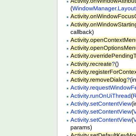
Activity.onWindowAttrib
(
WindowManager.Layou
Activity.onWindowFocu
Activity.onWindowStarti
callback)
Activity.openContextMen
Activity.openOptionsMen
Activity.overridePendingT
Activity.recreate
?
()
Activity.registerForCont
Activity.removeDialog
?
(in
Activity.requestWindowF
Activity.runOnUiThread
(
R
Activity.setContentView
(
Activity.setContentView
(
Activity.setContentView
(
params)
Activity.setDefaultKeyM