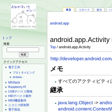
本文
リロード
差分
バ
android.app
android.app.Activity
トップ
検索
Top
/ android.app.Activity
http://developer.android.com
クイックアクセス
メモ
電子工作
プロトタイピング
Arduino
すべてのアクティビティ
M5Stack
Raspberry Pi
継承
USBデバイス開発
HIDデバイス製作
MIDI機器製作
java.lang.Object
->
andro
ニコニコ技術部
android.content.Context
電子部品