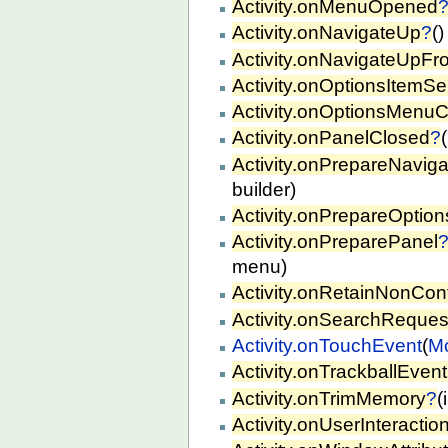
Activity.onMenuOpened
Activity.onNavigateUp
?
()
Activity.onNavigateUpFr
Activity.onOptionsItemSe
Activity.onOptionsMenu
Activity.onPanelClosed
?
Activity.onPrepareNavi
builder)
Activity.onPrepareOptio
Activity.onPreparePanel
menu)
Activity.onRetainNonConf
Activity.onSearchReques
Activity.onTouchEvent
(
Mo
Activity.onTrackballEvent
Activity.onTrimMemory
?
(
Activity.onUserInteractio