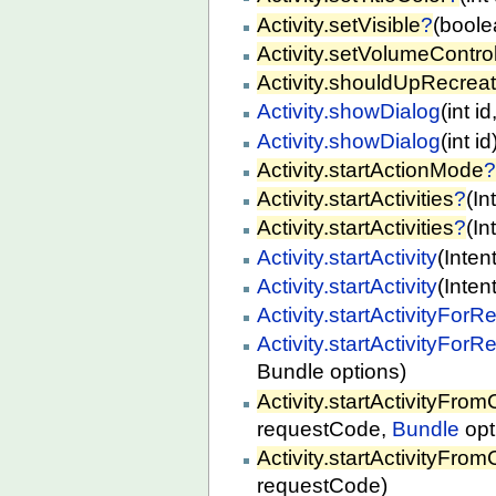
Activity.setVisible
?
(boole
Activity.setVolumeContr
Activity.shouldUpRecrea
Activity.showDialog
(int id
Activity.showDialog
(int id
Activity.startActionMode
Activity.startActivities
?
(In
Activity.startActivities
?
(In
Activity.startActivity
(Intent
Activity.startActivity
(Inten
Activity.startActivityForRe
Activity.startActivityForRe
Bundle options)
Activity.startActivityFrom
requestCode,
Bundle
opt
Activity.startActivityFrom
requestCode)