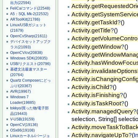
出力
(22594)
Activity.getRequestedOri
FeliCa/コマンド
(22548)
Activity.getSystemServic
A5：SQL Mk-2
(22532)
ARToolKit
(21786)
Activity.getTaskId
?
()
Linux/USBガジェット
Activity.getTitle
?
()
(21679)
OpenCvSharp
(21611)
Activity.getVolumeContr
デバイスセットアップク
Activity.getWindow
?
()
ラス
(21093)
OpenCV/cv
(20838)
Activity.getWindowMana
Windows SDK
(20835)
Activity.hasWindowFocu
USB/リクエスト
(20796)
基礎文法最速マスター
Activity.invalidateOptio
(20764)
Activity.isChangingConfi
Quartz Composerにどっ
Activity.isChild
?
()
ぷり!
(20367)
AVR
(19967)
Activity.isFinishing
?
()
Windows 7
Activity.isTaskRoot
?
()
Loader
(19885)
tokkyo/買った物/電子部
Activity.managedQuery
?
品
(19443)
selection, String[] select
V-USB
(19159)
OpenCV
(19136)
Activity.moveTaskToBac
OSx86
(19108)
Activity.navigateUpTo
?
(
I
Linuxカーネル/バージョ