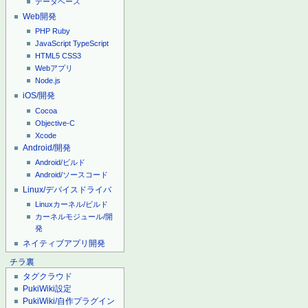
データベース
Web開発
PHP
Ruby
JavaScript
TypeScript
HTML5
CSS3
Webアプリ
Node.js
iOS/開発
Cocoa
Objective-C
Xcode
Android/開発
Android/ビルド
Android/ソースコード
Linux/デバイスドライバ
Linuxカーネル/ビルド
カーネルモジュール/開
発
ネイティブアプリ開発
チラ裏
タグクラウド
PukiWiki設定
PukiWiki/自作プラグイン