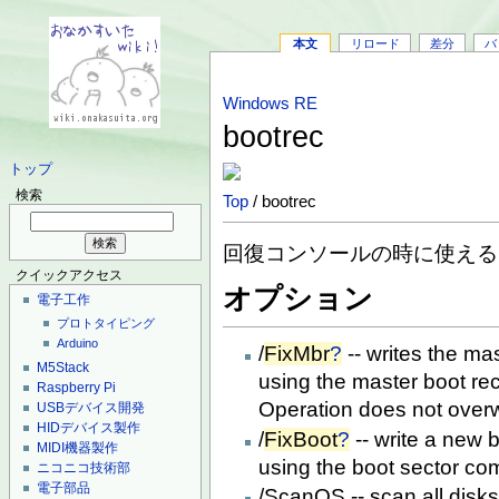
本文
リロード
差分
バ
Windows RE
bootrec
トップ
検索
Top
/ bootrec
回復コンソールの時に使える
クイックアクセス
オプション
電子工作
プロトタイピング
Arduino
/
FixMbr
?
-- writes the mas
M5Stack
using the master boot re
Raspberry Pi
Operation does not overwri
USBデバイス開発
HIDデバイス製作
/
FixBoot
?
-- write a new b
MIDI機器製作
using the boot sector co
ニコニコ技術部
電子部品
/ScanOS -- scan all disks 