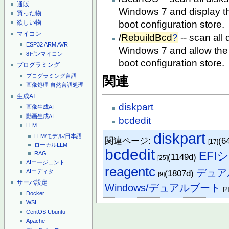
通販
Windows 7 and display the
買った物
boot configuration store.
欲しい物
マイコン
/
RebuildBcd
?
-- scan all 
ESP32
ARM
AVR
Windows 7 and allow the 
8ピンマイコン
boot configuration store.
プログラミング
プログラミング言語
関連
画像処理
自然言語処理
生成AI
diskpart
画像生成AI
動画生成AI
bcdedit
LLM
diskpart
LLM/モデル/日本語
関連ページ:
(6
[17]
ローカルLLM
bcdedit
EF
RAG
(1149d)
[25]
AIエージェント
reagentc
デュア
(1807d)
AIエディタ
[9]
サーバ設定
Windows/デュアルブート
[2
Docker
WSL
CentOS
Ubuntu
Apache