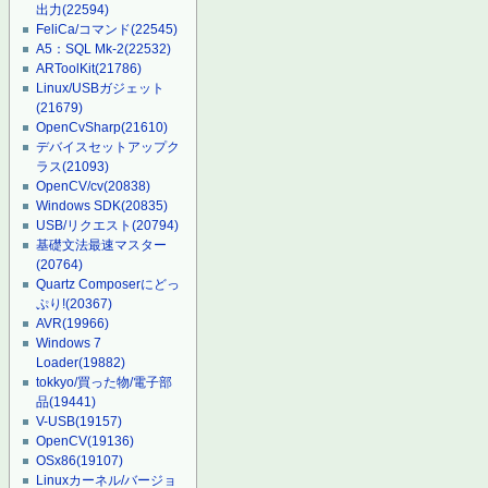
出力
(22594)
FeliCa/コマンド
(22545)
A5：SQL Mk-2
(22532)
ARToolKit
(21786)
Linux/USBガジェット
(21679)
OpenCvSharp
(21610)
デバイスセットアップク
ラス
(21093)
OpenCV/cv
(20838)
Windows SDK
(20835)
USB/リクエスト
(20794)
基礎文法最速マスター
(20764)
Quartz Composerにどっ
ぷり!
(20367)
AVR
(19966)
Windows 7
Loader
(19882)
tokkyo/買った物/電子部
品
(19441)
V-USB
(19157)
OpenCV
(19136)
OSx86
(19107)
Linuxカーネル/バージョ