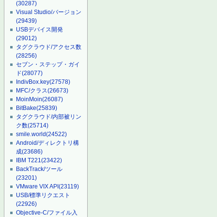
(30287)
Visual Studio/バージョン
(29439)
USBデバイス開発
(29012)
タグクラウド/アクセス数
(28256)
セブン・ステップ・ガイ
ド
(28077)
IndivBox.key
(27578)
MFC/クラス
(26673)
MoinMoin
(26087)
BitBake
(25839)
タグクラウド/内部被リン
ク数
(25714)
smile.world
(24522)
Android/ディレクトリ構
成
(23686)
IBM T221
(23422)
BackTrack/ツール
(23201)
VMware VIX API
(23119)
USB/標準リクエスト
(22926)
Objective-C/ファイル入