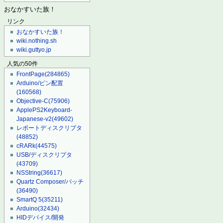
おなかすいた族！
リンク
おなかすいた族！
wiki.nothing.sh
wiki.guttyo.jp
人気の50件
FrontPage
(284865)
Arduino/ピン配置
(160568)
Objective-C
(75906)
ApplePS2Keyboard-
Japanese-v2
(49602)
レポートディスクリプタ
(48852)
cRARk
(44575)
USB/ディスクリプタ
(43709)
NSString
(36617)
Quartz Composer/パッチ
(36490)
SmartQ 5
(35211)
Arduino
(32434)
HIDデバイス/開発