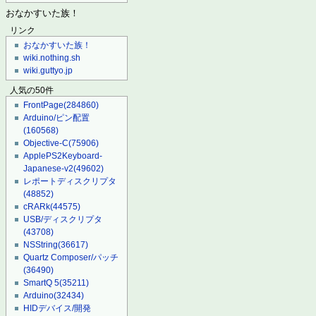
おなかすいた族！
リンク
おなかすいた族！
wiki.nothing.sh
wiki.guttyo.jp
人気の50件
FrontPage
(284860)
Arduino/ピン配置
(160568)
Objective-C
(75906)
ApplePS2Keyboard-
Japanese-v2
(49602)
レポートディスクリプタ
(48852)
cRARk
(44575)
USB/ディスクリプタ
(43708)
NSString
(36617)
Quartz Composer/パッチ
(36490)
SmartQ 5
(35211)
Arduino
(32434)
HIDデバイス/開発