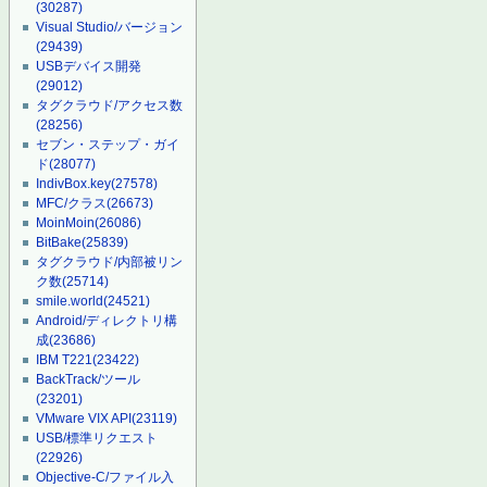
(30287)
Visual Studio/バージョン
(29439)
USBデバイス開発
(29012)
タグクラウド/アクセス数
(28256)
セブン・ステップ・ガイ
ド
(28077)
IndivBox.key
(27578)
MFC/クラス
(26673)
MoinMoin
(26086)
BitBake
(25839)
タグクラウド/内部被リン
ク数
(25714)
smile.world
(24521)
Android/ディレクトリ構
成
(23686)
IBM T221
(23422)
BackTrack/ツール
(23201)
VMware VIX API
(23119)
USB/標準リクエスト
(22926)
Objective-C/ファイル入