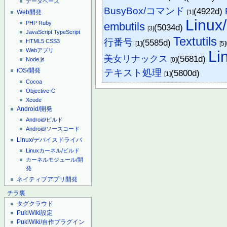
データベース
BusyBox/コマンド
(4922d)
Web開発
[1]
Linux/
PHP
Ruby
embutils
(5034d)
[3]
JavaScript
TypeScript
Textutils
行番号
(5585d)
HTML5
CSS3
[1]
[5]
Webアプリ
L
美女リナックス
(5681d)
[0]
Node.js
iOS/開発
テキスト処理
(5800d)
[1]
Cocoa
Objective-C
Xcode
Android/開発
Android/ビルド
Android/ソースコード
Linux/デバイスドライバ
Linuxカーネル/ビルド
カーネルモジュール/開
発
ネイティブアプリ開発
チラ裏
タグクラウド
PukiWiki設定
PukiWiki/自作プラグイン