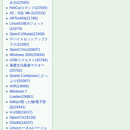
出力
(22592)
FeliCa/コマンド
(22545)
A5：SQL Mk-2
(22532)
ARToolKit
(21786)
Linux/USBガジェット
(21679)
OpenCvSharp
(21608)
デバイスセットアップク
ラス
(21092)
OpenCV/cv
(20837)
Windows SDK
(20834)
USB/リクエスト
(20794)
基礎文法最速マスター
(20762)
Quartz Composerにどっ
ぷり!
(20367)
AVR
(19966)
Windows 7
Loader
(19881)
tokkyo/買った物/電子部
品
(19441)
V-USB
(19157)
OpenCV
(19136)
OSx86
(19107)
Linuxカーネル/バージョ