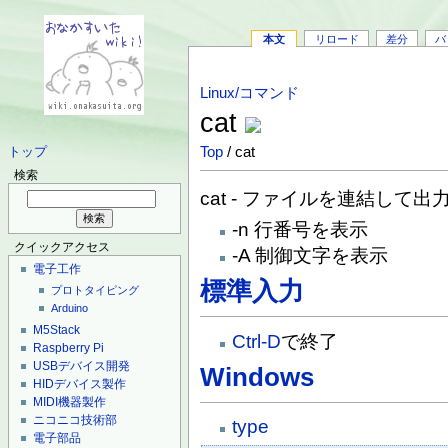
本文
リロード
差分
バ
Linux/コマンド
cat
Top
/ cat
トップ
検索
cat - ファイルを連結して出
-n 行番号を表示
クイックアクセス
-A 制御文字を表示
電子工作
標準入力
プロトタイピング
Arduino
M5Stack
Ctrl-D
で終了
Raspberry Pi
USBデバイス開発
Windows
HIDデバイス製作
MIDI機器製作
ニコニコ技術部
type
電子部品