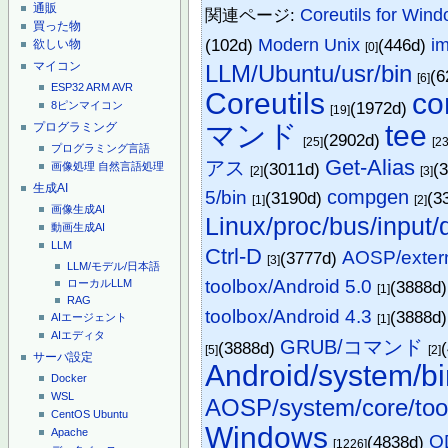
通販
関連ページ:
Coreutils for Win
買った物
(102d)
Modern Unix
(446d)
i
欲しい物
[0]
マイコン
LLM/Ubuntu/usr/bin
(6
[6]
ESP32
ARM
AVR
Coreutils
co
(1972d)
8ピンマイコン
[19]
マンド
tee
プログラミング
(2902d)
[25]
[23
プログラミング言語
Get-Alias
アス
(3011d)
(
画像処理
自然言語処理
[2]
[3]
生成AI
compgen
5/bin
(3190d)
(3
[1]
[2]
画像生成AI
Linux/proc/bus/input/
動画生成AI
LLM
Ctrl-D
AOSP/extern
(3777d)
[3]
LLM/モデル/日本語
toolbox/Android 5.0
(3888d
ローカルLLM
[1]
RAG
toolbox/Android 4.3
(3888d
AIエージェント
[1]
AIエディタ
GRUB/コマンド
(3888d)
[5]
[2]
サーバ設定
Android/system/bi
Docker
WSL
AOSP/system/core/too
CentOS
Ubuntu
Windows
Apache
O
(4838d)
[1226]