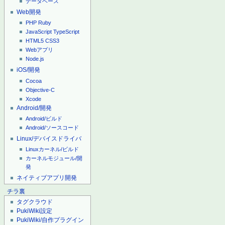
データベース
Web開発
PHP
Ruby
JavaScript
TypeScript
HTML5
CSS3
Webアプリ
Node.js
iOS/開発
Cocoa
Objective-C
Xcode
Android/開発
Android/ビルド
Android/ソースコード
Linux/デバイスドライバ
Linuxカーネル/ビルド
カーネルモジュール/開
発
ネイティブアプリ開発
チラ裏
タグクラウド
PukiWiki設定
PukiWiki/自作プラグイン