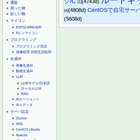
ルートキ
ジ/C
(4743d)
[1]
通販
買った物
(4808d)
CentOSで自宅サー
[4]
欲しい物
(5608d)
マイコン
ESP32
ARM
AVR
8ピンマイコン
プログラミング
プログラミング言語
画像処理
自然言語処理
生成AI
画像生成AI
動画生成AI
LLM
LLM/モデル/日本語
ローカルLLM
RAG
AIエージェント
AIエディタ
サーバ設定
Docker
WSL
CentOS
Ubuntu
Apache