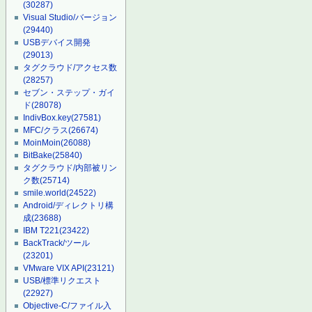
(30287)
Visual Studio/バージョン
(29440)
USBデバイス開発
(29013)
タグクラウド/アクセス数
(28257)
セブン・ステップ・ガイ
ド
(28078)
IndivBox.key
(27581)
MFC/クラス
(26674)
MoinMoin
(26088)
BitBake
(25840)
タグクラウド/内部被リン
ク数
(25714)
smile.world
(24522)
Android/ディレクトリ構
成
(23688)
IBM T221
(23422)
BackTrack/ツール
(23201)
VMware VIX API
(23121)
USB/標準リクエスト
(22927)
Objective-C/ファイル入