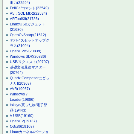
出力
(22594)
FeliCa/コマンド
(22549)
A5：SQL Mk-2
(22534)
ARToolKit
(21786)
Linux/USBガジェット
(21680)
OpenCvSharp
(21612)
デバイスセットアップク
ラス
(21094)
OpenCV/cv
(20839)
Windows SDK
(20836)
USB/リクエスト
(20797)
基礎文法最速マスター
(20764)
Quartz Composerにどっ
ぷり!
(20368)
AVR
(19967)
Windows 7
Loader
(19886)
tokkyo/買った物/電子部
品
(19443)
V-USB
(19160)
OpenCV
(19137)
OSx86
(19108)
Linuxカーネル/バージョ