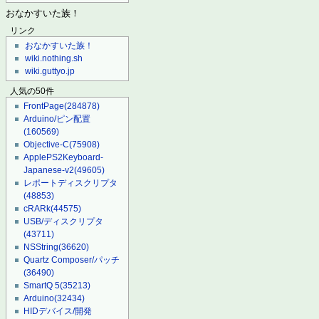
おなかすいた族！
リンク
おなかすいた族！
wiki.nothing.sh
wiki.guttyo.jp
人気の50件
FrontPage
(284878)
Arduino/ピン配置
(160569)
Objective-C
(75908)
ApplePS2Keyboard-
Japanese-v2
(49605)
レポートディスクリプタ
(48853)
cRARk
(44575)
USB/ディスクリプタ
(43711)
NSString
(36620)
Quartz Composer/パッチ
(36490)
SmartQ 5
(35213)
Arduino
(32434)
HIDデバイス/開発