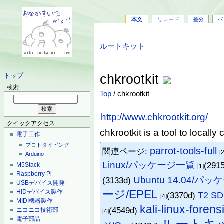
本文
リロード
差分
バ
ルートキット
chkrootkit
トップ
検索
Top
/ chkrootkit
http://www.chkrootkit.org/
クイックアクセス
chkrootkit is a tool to locally 
電子工作
プロトタイピング
parrot-tools-full
関連ページ:
[2
Arduino
Linux/パッケージ一覧
(291
M5Stack
[1]
Raspberry Pi
Ubuntu 14.04/パッ
(3133d)
USBデバイス開発
ージ/EPEL
HIDデバイス製作
(3370d)
T2 
[4]
MIDI機器製作
kali-linux-forens
(4549d)
ニコニコ技術部
[4]
電子部品