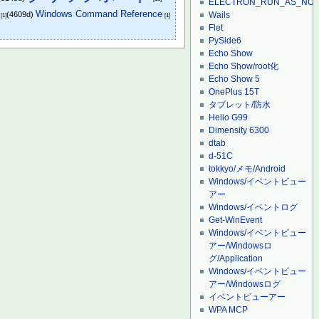
ELECTRON_RUN_AS_NO
Windows Command Reference
(4609d)
Wails
[1]
[1]
Flet
PySide6
Echo Show
Echo Show/root化
Echo Show 5
OnePlus 15T
タブレット/防水
Helio G99
Dimensity 6300
dtab
d-51C
tokkyo/メモ/Android
Windows/イベントビュー
アー
Windows/イベントログ
Get-WinEvent
Windows/イベントビュー
アー/Windowsロ
グ/Application
Windows/イベントビュー
アー/Windowsログ
イベントビューアー
WPA MCP