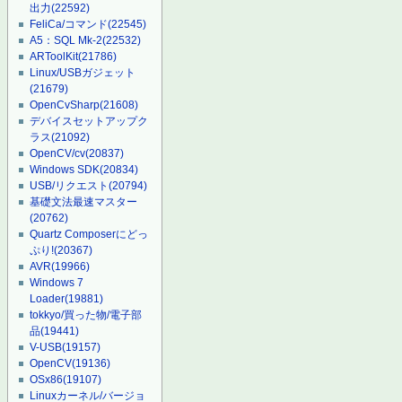
出力
(22592)
FeliCa/コマンド
(22545)
A5：SQL Mk-2
(22532)
ARToolKit
(21786)
Linux/USBガジェット
(21679)
OpenCvSharp
(21608)
デバイスセットアップク
ラス
(21092)
OpenCV/cv
(20837)
Windows SDK
(20834)
USB/リクエスト
(20794)
基礎文法最速マスター
(20762)
Quartz Composerにどっ
ぷり!
(20367)
AVR
(19966)
Windows 7
Loader
(19881)
tokkyo/買った物/電子部
品
(19441)
V-USB
(19157)
OpenCV
(19136)
OSx86
(19107)
Linuxカーネル/バージョ