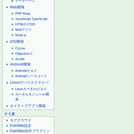
データベース
Web開発
PHP
Ruby
JavaScript
TypeScript
HTML5
CSS3
Webアプリ
Node.js
iOS/開発
Cocoa
Objective-C
Xcode
Android/開発
Android/ビルド
Android/ソースコード
Linux/デバイスドライバ
Linuxカーネル/ビルド
カーネルモジュール/開
発
ネイティブアプリ開発
チラ裏
タグクラウド
PukiWiki設定
PukiWiki/自作プラグイン