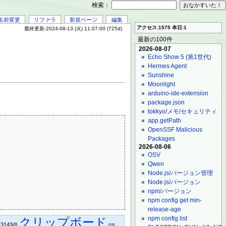
検索：
名前変更
リファラ
新規ページ
編集
アクセス:1575 本日:1
最終更新:2024-08-13 (火) 11:07:00 (725d)
最新の100件
2026-08-07
Echo Show 5 (第1世代)
Hermes Agent
Sunshine
Moonlight
arduino-ide-extension
package.json
tokkyo/メモ/セキュリティ
app.getPath
OpenSSF Malicious
Packages
2026-08-06
OSV
Qwen
Node.js/バージョン管理
Node.js/バージョン
npm/バージョン
npm config get min-
release-age
npm config list
クリップボード
(3143d)
[15]