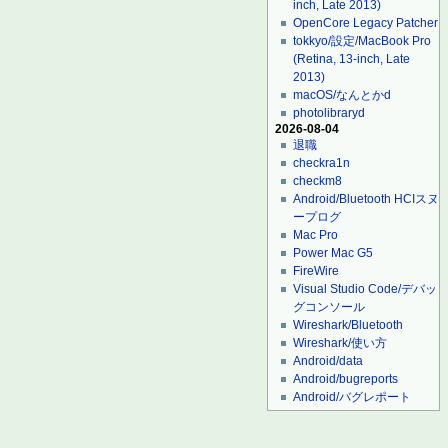
inch, Late 2013)
OpenCore Legacy Patcher
tokkyo/設定/MacBook Pro
(Retina, 13-inch, Late
2013)
macOS/なんとかd
photolibraryd
2026-08-04
退職
checkra1n
checkm8
Android/Bluetooth HCIスヌ
ープログ
Mac Pro
Power Mac G5
FireWire
Visual Studio Code/デバッ
グコンソール
Wireshark/Bluetooth
Wireshark/使い方
Android/data
Android/bugreports
Android/バグレポート