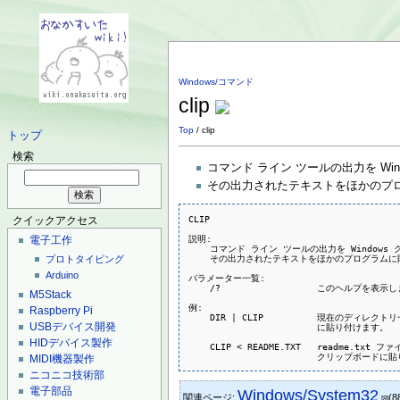
Windows/コマンド
clip
Top
/ clip
トップ
検索
コマンド ライン ツールの出力を Win
その出力されたテキストをほかのプ
CLIP

クイックアクセス
説明:

電子工作
    コマンド ライン ツールの出力を Window
    その出力されたテキストをほかのプログラムに
プロトタイピング
Arduino
パラメーター一覧:

    /?                  このヘルプを表示し
M5Stack
例:

Raspberry Pi
    DIR | CLIP          現在のディレク
USBデバイス開発
                        に貼り付けます。

HIDデバイス製作
    CLIP < README.TXT   readme.txt
MIDI機器製作
ニコニコ技術部
電子部品
Windows/System32
関連ページ:
(8
[8]