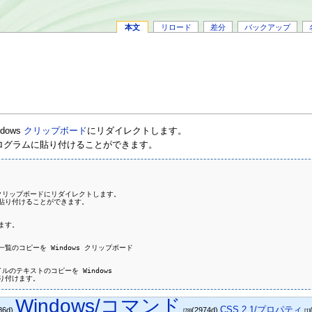
本文
リロード
差分
バックアップ
dows
クリップボード
にリダイレクトします。
ログラムに貼り付けることができます。
s クリップボードにリダイレクトします。

貼り付けることができます。

ます。

トリ一覧のコピーを Windows クリップボード

 ファイルのテキストのコピーを Windows

Windows/コマンド
CSS 2.1/プロパティ
86d)
(2974d)
[78]
[1]