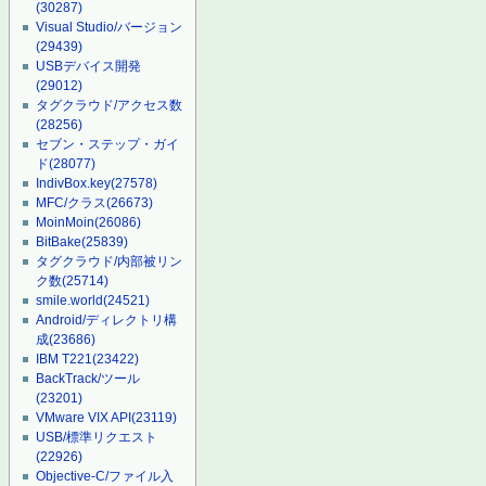
(30287)
Visual Studio/バージョン
(29439)
USBデバイス開発
(29012)
タグクラウド/アクセス数
(28256)
セブン・ステップ・ガイ
ド
(28077)
IndivBox.key
(27578)
MFC/クラス
(26673)
MoinMoin
(26086)
BitBake
(25839)
タグクラウド/内部被リン
ク数
(25714)
smile.world
(24521)
Android/ディレクトリ構
成
(23686)
IBM T221
(23422)
BackTrack/ツール
(23201)
VMware VIX API
(23119)
USB/標準リクエスト
(22926)
Objective-C/ファイル入