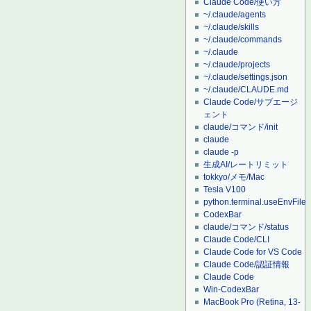
Claude Code/使い方
~/.claude/agents
~/.claude/skills
~/.claude/commands
~/.claude
~/.claude/projects
~/.claude/settings.json
~/.claude/CLAUDE.md
Claude Code/サブエージ
ェント
claude/コマンド/init
claude
claude -p
生成AI/レートリミット
tokkyo/メモ/Mac
Tesla V100
python.terminal.useEnvFile
CodexBar
claude/コマンド/status
Claude Code/CLI
Claude Code for VS Code
Claude Code/認証情報
Claude Code
Win-CodexBar
MacBook Pro (Retina, 13-