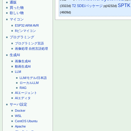
通販
SPTK
T2 SDE/パッケージ
(3322d)
(4232d)
[0]
買った物
(4609d)
欲しい物
マイコン
ESP32
ARM
AVR
8ピンマイコン
プログラミング
プログラミング言語
画像処理
自然言語処理
生成AI
画像生成AI
動画生成AI
LLM
LLM/モデル/日本語
ローカルLLM
RAG
AIエージェント
AIエディタ
サーバ設定
Docker
WSL
CentOS
Ubuntu
Apache