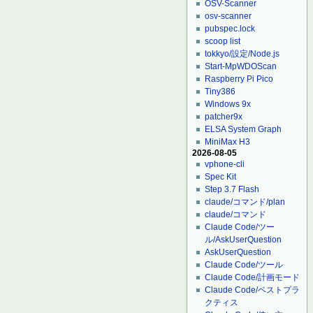
OSV-Scanner
osv-scanner
pubspec.lock
scoop list
tokkyo/設定/Node.js
Start-MpWDOScan
Raspberry Pi Pico
Tiny386
Windows 9x
patcher9x
ELSA System Graph
MiniMax H3
2026-08-05
vphone-cli
Spec Kit
Step 3.7 Flash
claude/コマンド/plan
claude/コマンド
Claude Code/ツー
ル/AskUserQuestion
AskUserQuestion
Claude Code/ツール
Claude Code/計画モード
Claude Code/ベストプラ
クティス