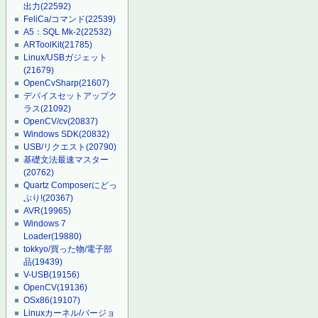
出力
(22592)
FeliCa/コマンド
(22539)
A5：SQL Mk-2
(22532)
ARToolKit
(21785)
Linux/USBガジェット
(21679)
OpenCvSharp
(21607)
デバイスセットアップク
ラス
(21092)
OpenCV/cv
(20837)
Windows SDK
(20832)
USB/リクエスト
(20790)
基礎文法最速マスター
(20762)
Quartz Composerにどっ
ぷり!
(20367)
AVR
(19965)
Windows 7
Loader
(19880)
tokkyo/買った物/電子部
品
(19439)
V-USB
(19156)
OpenCV
(19136)
OSx86
(19107)
Linuxカーネル/バージョ