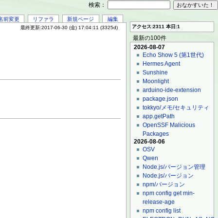
検索：
名前変更
リファラ
新規ページ
編集
アクセス:2311 本日:1
最終更新:2017-06-30 (金) 17:04:11 (3325d)
最新の100件
2026-08-07
Echo Show 5 (第1世代)
Hermes Agent
Sunshine
Moonlight
arduino-ide-extension
package.json
tokkyo/メモ/セキュリティ
app.getPath
OpenSSF Malicious
Packages
2026-08-06
OSV
Qwen
Node.js/バージョン管理
Node.js/バージョン
npm/バージョン
npm config get min-
release-age
npm config list