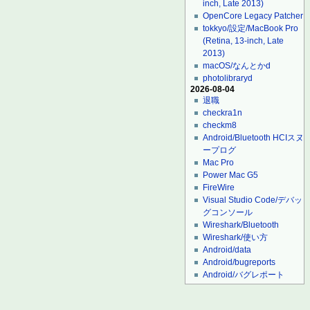
inch, Late 2013)
OpenCore Legacy Patcher
tokkyo/設定/MacBook Pro
(Retina, 13-inch, Late
2013)
macOS/なんとかd
photolibraryd
2026-08-04
退職
checkra1n
checkm8
Android/Bluetooth HCIスヌ
ープログ
Mac Pro
Power Mac G5
FireWire
Visual Studio Code/デバッ
グコンソール
Wireshark/Bluetooth
Wireshark/使い方
Android/data
Android/bugreports
Android/バグレポート