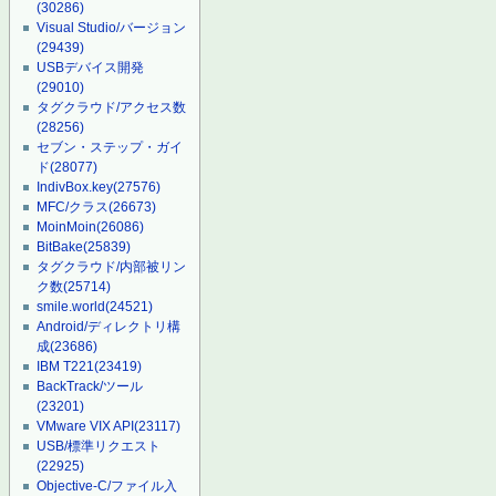
(30286)
Visual Studio/バージョン
(29439)
USBデバイス開発
(29010)
タグクラウド/アクセス数
(28256)
セブン・ステップ・ガイ
ド
(28077)
IndivBox.key
(27576)
MFC/クラス
(26673)
MoinMoin
(26086)
BitBake
(25839)
タグクラウド/内部被リン
ク数
(25714)
smile.world
(24521)
Android/ディレクトリ構
成
(23686)
IBM T221
(23419)
BackTrack/ツール
(23201)
VMware VIX API
(23117)
USB/標準リクエスト
(22925)
Objective-C/ファイル入