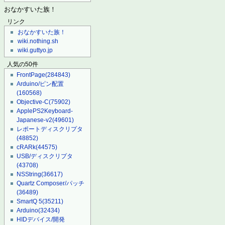
おなかすいた族！
リンク
おなかすいた族！
wiki.nothing.sh
wiki.guttyo.jp
人気の50件
FrontPage
(284843)
Arduino/ピン配置
(160568)
Objective-C
(75902)
ApplePS2Keyboard-
Japanese-v2
(49601)
レポートディスクリプタ
(48852)
cRARk
(44575)
USB/ディスクリプタ
(43708)
NSString
(36617)
Quartz Composer/パッチ
(36489)
SmartQ 5
(35211)
Arduino
(32434)
HIDデバイス/開発