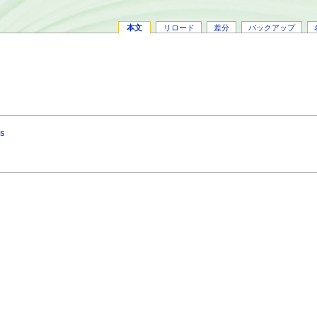
本文
リロード
差分
バックアップ
ls