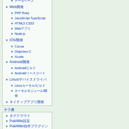
データベース
Web開発
PHP
Ruby
JavaScript
TypeScript
HTML5
CSS3
Webアプリ
Node.js
iOS/開発
Cocoa
Objective-C
Xcode
Android/開発
Android/ビルド
Android/ソースコード
Linux/デバイスドライバ
Linuxカーネル/ビルド
カーネルモジュール/開
発
ネイティブアプリ開発
チラ裏
タグクラウド
PukiWiki設定
PukiWiki/自作プラグイン