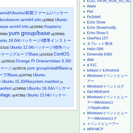
ELECTRON_RUN_AS_NO
Wails
Flet
yramid/Ubuntu/初期ファーム/パッケー
PySide6
-bookworm-arm64.info
Ubuntu
(996d)
[2]
Echo Show
seye-armhf.info
Raspberry
(1509d)
Echo Show/root化
[3]
yum group/base
Echo Show 5
808d)
(2808d)
[9]
OnePlus 15T
untu 18.04/パッケージ/標準インストー
タブレット/防水
Ubuntu 12.04/パッケージ/標準パッ
3131d)
Helio G99
CentOS
/パッケージグループ/Base
Dimensity 6300
(3192d)
[1]
dtab
t
Orange Pi One/armbian 5.30/
(3301d)
[1]
d-51C
yum groupinstall/Base
/パッケージ
(3367d)
[0]
[2]
tokkyo/メモ/Android
プ/Base
Ubuntu
(3479d)
Windows/イベントビュー
[2]
アー
Ubuntu 15.10/filesystem.manifest
)
[1]
Windows/イベントログ
Ubuntu 16.04/パッケー
anifest
(3480d)
[1]
Get-WinEvent
 Magic
Ubuntu 13.04/パッケー
(4738d)
[4]
Windows/イベントビュー
アー/Windowsロ
グ/Application
Windows/イベントビュー
アー/Windowsログ
イベントビューアー
WPA MCP