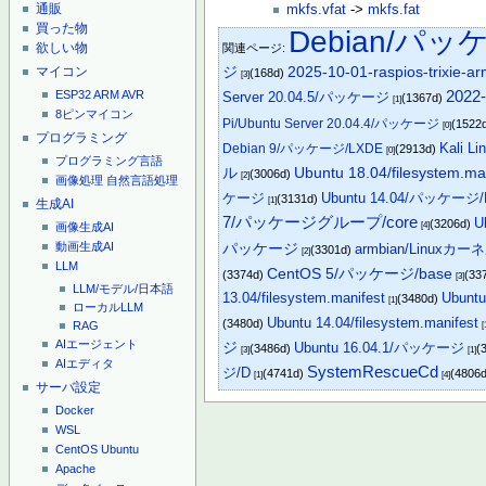
通販
mkfs.vfat
->
mkfs.fat
買った物
Debian/パッ
欲しい物
関連ページ:
ジ
マイコン
2025-10-01-raspios-trixie-ar
(168d)
[3]
2022-
ESP32
ARM
AVR
Server 20.04.5/パッケージ
(1367d)
[1]
8ピンマイコン
Pi/Ubuntu Server 20.04.4/パッケージ
(1522
[0]
プログラミング
Kali 
Debian 9/パッケージ/LXDE
(2913d)
[0]
プログラミング言語
Ubuntu 18.04/filesystem.ma
ル
(3006d)
[2]
画像処理
自然言語処理
ケージ
Ubuntu 14.04/パッケージ/
(3131d)
[1]
生成AI
7/パッケージグループ/core
U
(3206d)
[4]
画像生成AI
動画生成AI
パッケージ
armbian/Linuxカ
(3301d)
[2]
LLM
CentOS 5/パッケージ/base
(3374d)
(33
[3]
LLM/モデル/日本語
13.04/filesystem.manifest
Ubuntu
(3480d)
[1]
ローカルLLM
Ubuntu 14.04/filesystem.manifest
(3480d)
RAG
[
AIエージェント
ジ
Ubuntu 16.04.1/パッケージ
(3486d)
(
[3]
[1]
AIエディタ
SystemRescueCd
ジ/D
(4741d)
(4806
[1]
[4]
サーバ設定
Docker
WSL
CentOS
Ubuntu
Apache