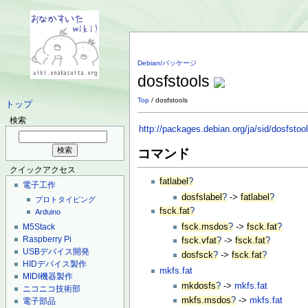
Debian/パッケージ
dosfstools
Top
/ dosfstools
トップ
検索
http://packages.debian.org/ja/sid/dosfstoo
コマンド
クイックアクセス
fatlabel
?
電子工作
dosfslabel
?
->
fatlabel
?
プロトタイピング
fsck.fat
?
Arduino
M5Stack
fsck.msdos
?
->
fsck.fat
?
Raspberry Pi
fsck.vfat
?
->
fsck.fat
?
USBデバイス開発
dosfsck
?
->
fsck.fat
?
HIDデバイス製作
mkfs.fat
MIDI機器製作
mkdosfs
?
->
mkfs.fat
ニコニコ技術部
mkfs.msdos
?
->
mkfs.fat
電子部品