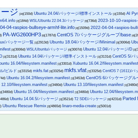
ケージ
AI P
Ubuntu 24.04/パッケージ/標準インストール
(150d)
(155d)
[34]
[1]
m64.info
2023-10-10-raspios
WSL/Ubuntu 22.04.3/パッケージ
(184d)
(736d)
[2]
[0]
04-04-raspios-bullseye-armhf-lite.info
2022-04-04-raspios-bull
(1509d)
[4]
PA-WG2600HP3
CentOS 7/パッケージグループ/base
d)
(1787d)
(2
[6]
[4]
Ubuntu 18.04/パッケージ/Minimal
Linux/パッケージ一覧
Ub
(2913d)
(3006d)
[1]
[3]
nifest
Ubuntu 12.04/パッケージ/D
WSL/Ubuntu/パッケージ
(3006d)
(3007d)
(
[3]
[0]
[1]
D
Ubuntu 14.04/パッケージ/標準インストール
CentOS 5
(3131d)
(3131d)
[1]
[1]
buntu 16.04/filesystem.manifest
Xubuntu 16.04.2/filesystem.manifes
(3301d)
[1]
mkfs.vfat
mkfs.fat
ーネル/ビルド
CentOS 7 (1611)
(3315d)
(3325d)
(3325d)
[1]
[3]
[7]
Ubuntu 16.04.2/filesystem.manifest
CentOS 6/パッケージグルー
74d)
(3453d)
[1]
 12.10/filesystem.manifest
Ubuntu 13.10/filesystem.manifest
(3480d)
(3480d
[1]
[1]
Ubuntu 15.04/filesystem.manifest
Ubuntu 12.04/filesystem.m
(3480d)
(3480d)
1]
[1]
Parted
Ubuntu 14.04.5/パッケージ
T2 SDE/パッケージ
3486d)
(3521d)
(4231d)
[1]
[0]
Ubuntu Rescue Remix
linaro-media-create
d)
(4865d)
(5001d)
[2]
[1]