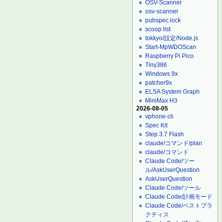
OSV-Scanner
osv-scanner
pubspec.lock
scoop list
tokkyo/設定/Node.js
Start-MpWDOScan
Raspberry Pi Pico
Tiny386
Windows 9x
patcher9x
ELSA System Graph
MiniMax H3
2026-08-05
vphone-cli
Spec Kit
Step 3.7 Flash
claude/コマンド/plan
claude/コマンド
Claude Code/ツー
ル/AskUserQuestion
AskUserQuestion
Claude Code/ツール
Claude Code/計画モード
Claude Code/ベストプラ
クティス