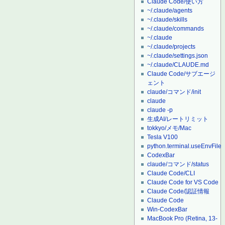
Claude Code/使い方
~/.claude/agents
~/.claude/skills
~/.claude/commands
~/.claude
~/.claude/projects
~/.claude/settings.json
~/.claude/CLAUDE.md
Claude Code/サブエージ
ェント
claude/コマンド/init
claude
claude -p
生成AI/レートリミット
tokkyo/メモ/Mac
Tesla V100
python.terminal.useEnvFile
CodexBar
claude/コマンド/status
Claude Code/CLI
Claude Code for VS Code
Claude Code/認証情報
Claude Code
Win-CodexBar
MacBook Pro (Retina, 13-