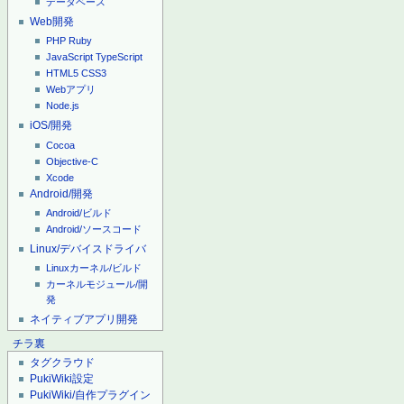
データベース
Web開発
PHP
Ruby
JavaScript
TypeScript
HTML5
CSS3
Webアプリ
Node.js
iOS/開発
Cocoa
Objective-C
Xcode
Android/開発
Android/ビルド
Android/ソースコード
Linux/デバイスドライバ
Linuxカーネル/ビルド
カーネルモジュール/開
発
ネイティブアプリ開発
チラ裏
タグクラウド
PukiWiki設定
PukiWiki/自作プラグイン