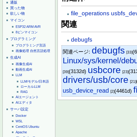
通販
買った物
file_operations
usbfs_de
欲しい物
マイコン
関連
ESP32
ARM
AVR
8ピンマイコン
debugfs
プログラミング
プログラミング言語
debugfs
関連ページ:
(
画像処理
自然言語処理
[33]
生成AI
Linux/sys/kernel/deb
画像生成AI
usbcore
動画生成AI
(3132d)
(31
[39]
[23]
LLM
drivers/usb/core
[21]
LLM/モデル/日本語
ローカルLLM
usb_device_read
(4461d)
[2]
RAG
AIエージェント
AIエディタ
サーバ設定
Docker
WSL
CentOS
Ubuntu
Apache