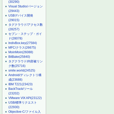
(30290)
Visual Studio/バージョン
(29443)
USBデバイス開発
(29015)
タグクラウド/アクセス数
(28257)
セブン・ステップ・ガイ
ド
(28078)
IndivBox.key
(27584)
MFC/クラス
(26675)
MoinMoin
(26088)
BitBake
(25840)
タグクラウド/内部被リン
ク数
(25716)
smile.world
(24525)
Android/ディレクトリ構
成
(23688)
IBM T221
(23423)
BackTrack/ツール
(23202)
VMware VIX API
(23122)
USB/標準リクエスト
(22930)
Objective-C/ファイル入