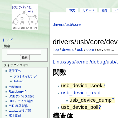
本文
リロード
差分
バ
drivers/usb/core
drivers/usb/core/de
トップ
検索
Top
/
drivers
/
usb
/
core
/ devices.c
Linux/sys/kernel/debug/usb/
クイックアクセス
関数
電子工作
プロトタイピング
Arduino
usb_device_lseek
?
M5Stack
usb_device_read
Raspberry Pi
USBデバイス開発
usb_device_dump
?
HIDデバイス製作
MIDI機器製作
usb_device_poll
?
ニコニコ技術部
構造体
電子部品