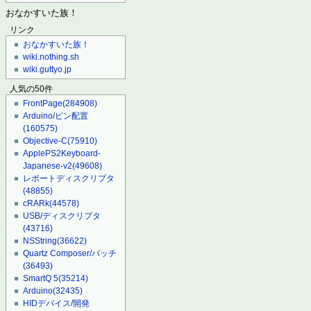
おなかすいた族！
リンク
おなかすいた族！
wiki.nothing.sh
wiki.guttyo.jp
人気の50件
FrontPage
(284908)
Arduino/ピン配置
(160575)
Objective-C
(75910)
ApplePS2Keyboard-
Japanese-v2
(49608)
レポートディスクリプタ
(48855)
cRARk
(44578)
USB/ディスクリプタ
(43716)
NSString
(36622)
Quartz Composer/パッチ
(36493)
SmartQ 5
(35214)
Arduino
(32435)
HIDデバイス/開発