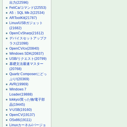
出力
(22596)
FeliCa/コマンド
(22553)
A5：SQL Mk-2
(22534)
ARToolKit
(21787)
Linux/USBガジェット
(21682)
OpenCvSharp
(21612)
デバイスセットアップク
ラス
(21098)
OpenCV/cv
(20840)
Windows SDK
(20837)
USB/リクエスト
(20799)
基礎文法最速マスター
(20768)
Quartz Composerにどっ
ぷり!
(20369)
AVR
(19969)
Windows 7
Loader
(19888)
tokkyo/買った物/電子部
品
(19445)
V-USB
(19160)
OpenCV
(19137)
OSx86
(19111)
Linuxカーネル/バージョ