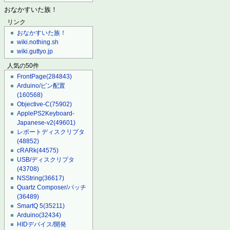
おなかすいた族！
リンク
おなかすいた族！
wiki.nothing.sh
wiki.guttyo.jp
人気の50件
FrontPage
(284843)
Arduino/ピン配置
(160568)
Objective-C
(75902)
ApplePS2Keyboard-
Japanese-v2
(49601)
レポートディスクリプタ
(48852)
cRARk
(44575)
USB/ディスクリプタ
(43708)
NSString
(36617)
Quartz Composer/パッチ
(36489)
SmartQ 5
(35211)
Arduino
(32434)
HIDデバイス/開発