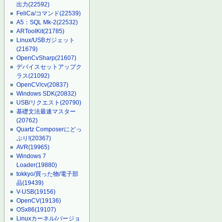
出力
(22592)
FeliCa/コマンド
(22539)
A5：SQL Mk-2
(22532)
ARToolKit
(21785)
Linux/USBガジェット
(21679)
OpenCvSharp
(21607)
デバイスセットアップク
ラス
(21092)
OpenCV/cv
(20837)
Windows SDK
(20832)
USB/リクエスト
(20790)
基礎文法最速マスター
(20762)
Quartz Composerにどっ
ぷり!
(20367)
AVR
(19965)
Windows 7
Loader
(19880)
tokkyo/買った物/電子部
品
(19439)
V-USB
(19156)
OpenCV
(19136)
OSx86
(19107)
Linuxカーネル/バージョ