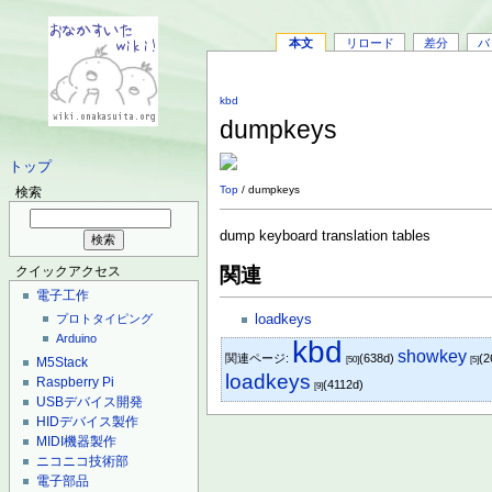
本文
リロード
差分
バ
kbd
dumpkeys
トップ
Top
/ dumpkeys
検索
dump keyboard translation tables
関連
クイックアクセス
電子工作
loadkeys
プロトタイピング
Arduino
kbd
showkey
関連ページ:
(638d)
(2
M5Stack
[50]
[5]
loadkeys
Raspberry Pi
(4112d)
[9]
USBデバイス開発
HIDデバイス製作
MIDI機器製作
ニコニコ技術部
電子部品