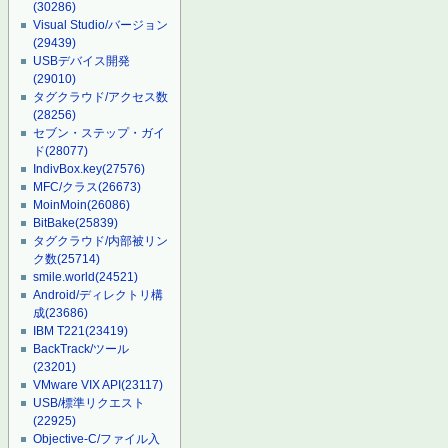
(30286)
Visual Studio/バージョン
(29439)
USBデバイス開発
(29010)
タグクラウド/アクセス数
(28256)
セブン・ステップ・ガイ
ド
(28077)
IndivBox.key
(27576)
MFC/クラス
(26673)
MoinMoin
(26086)
BitBake
(25839)
タグクラウド/内部被リン
ク数
(25714)
smile.world
(24521)
Android/ディレクトリ構
成
(23686)
IBM T221
(23419)
BackTrack/ツール
(23201)
VMware VIX API
(23117)
USB/標準リクエスト
(22925)
Objective-C/ファイル入