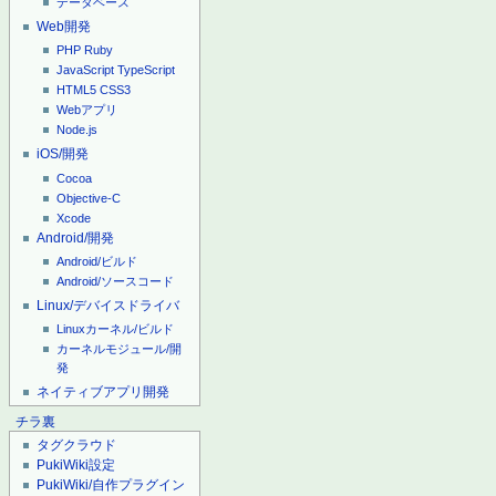
データベース
Web開発
PHP
Ruby
JavaScript
TypeScript
HTML5
CSS3
Webアプリ
Node.js
iOS/開発
Cocoa
Objective-C
Xcode
Android/開発
Android/ビルド
Android/ソースコード
Linux/デバイスドライバ
Linuxカーネル/ビルド
カーネルモジュール/開
発
ネイティブアプリ開発
チラ裏
タグクラウド
PukiWiki設定
PukiWiki/自作プラグイン