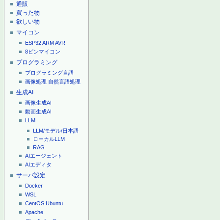
通販
買った物
欲しい物
マイコン
ESP32
ARM
AVR
8ピンマイコン
プログラミング
プログラミング言語
画像処理
自然言語処理
生成AI
画像生成AI
動画生成AI
LLM
LLM/モデル/日本語
ローカルLLM
RAG
AIエージェント
AIエディタ
サーバ設定
Docker
WSL
CentOS
Ubuntu
Apache