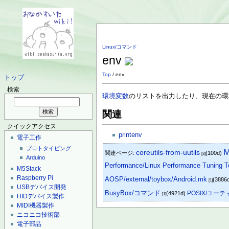
Linux/コマンド
env
Top
/ env
トップ
検索
環境変数
のリストを出力したり、現在の環
関連
クイックアクセス
printenv
電子工作
プロトタイピング
M
coreutils-from-uutils
関連ページ:
(100d)
[3]
Arduino
Performance/Linux Performance Tuning T
M5Stack
Raspberry Pi
AOSP/external/toybox/Android.mk
(3886
[1]
USBデバイス開発
BusyBox/コマンド
POSIX/ユー
(4921d)
[1]
HIDデバイス製作
MIDI機器製作
ニコニコ技術部
電子部品