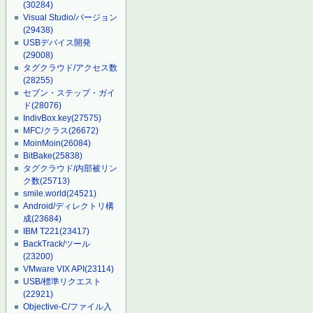
(30284)
Visual Studio/バージョン
(29438)
USBデバイス開発
(29008)
タグクラウド/アクセス数
(28255)
セブン・ステップ・ガイ
ド
(28076)
IndivBox.key
(27575)
MFC/クラス
(26672)
MoinMoin
(26084)
BitBake
(25838)
タグクラウド/内部被リン
ク数
(25713)
smile.world
(24521)
Android/ディレクトリ構
成
(23684)
IBM T221
(23417)
BackTrack/ツール
(23200)
VMware VIX API
(23114)
USB/標準リクエスト
(22921)
Objective-C/ファイル入