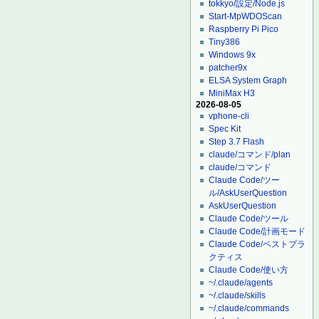
tokkyo/設定/Node.js
Start-MpWDOScan
Raspberry Pi Pico
Tiny386
Windows 9x
patcher9x
ELSA System Graph
MiniMax H3
2026-08-05
vphone-cli
Spec Kit
Step 3.7 Flash
claude/コマンド/plan
claude/コマンド
Claude Code/ツー
ル/AskUserQuestion
AskUserQuestion
Claude Code/ツール
Claude Code/計画モード
Claude Code/ベストプラ
クティス
Claude Code/使い方
~/.claude/agents
~/.claude/skills
~/.claude/commands