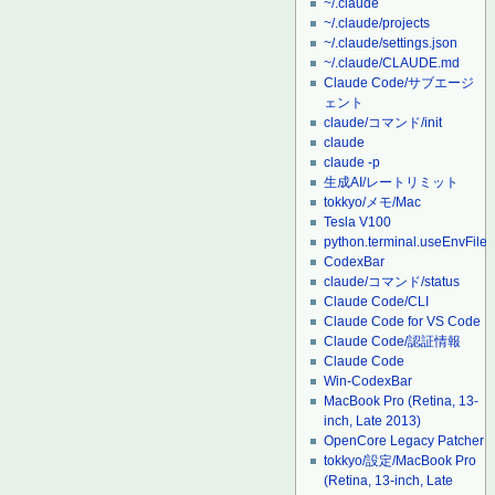
~/.claude
~/.claude/projects
~/.claude/settings.json
~/.claude/CLAUDE.md
Claude Code/サブエージ
ェント
claude/コマンド/init
claude
claude -p
生成AI/レートリミット
tokkyo/メモ/Mac
Tesla V100
python.terminal.useEnvFile
CodexBar
claude/コマンド/status
Claude Code/CLI
Claude Code for VS Code
Claude Code/認証情報
Claude Code
Win-CodexBar
MacBook Pro (Retina, 13-
inch, Late 2013)
OpenCore Legacy Patcher
tokkyo/設定/MacBook Pro
(Retina, 13-inch, Late