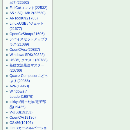
出力
(22592)
FeliCa/コマンド
(22532)
A5：SQL Mk-2
(22530)
ARToolKit
(21783)
Linux/USBガジェット
(21677)
OpenCvSharp
(21606)
デバイスセットアップク
ラス
(21089)
OpenCV/cv
(20837)
Windows SDK
(20828)
USB/リクエスト
(20788)
基礎文法最速マスター
(20760)
Quartz Composerにどっ
ぷり!
(20366)
AVR
(19963)
Windows 7
Loader
(19879)
tokkyo/買った物/電子部
品
(19435)
V-USB
(19153)
OpenCV
(19136)
OSx86
(19106)
Linuxカーネル/バージョ