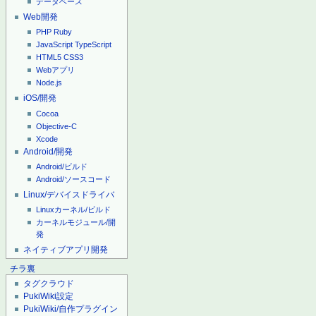
データベース
Web開発
PHP
Ruby
JavaScript
TypeScript
HTML5
CSS3
Webアプリ
Node.js
iOS/開発
Cocoa
Objective-C
Xcode
Android/開発
Android/ビルド
Android/ソースコード
Linux/デバイスドライバ
Linuxカーネル/ビルド
カーネルモジュール/開
発
ネイティブアプリ開発
チラ裏
タグクラウド
PukiWiki設定
PukiWiki/自作プラグイン