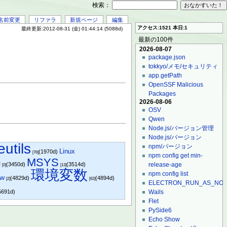
検索：
名前変更
リファラ
新規ページ
編集
アクセス:1521 本日:1
最終更新:2012-08-31 (金) 01:44:14 (5088d)
最新の100件
2026-08-07
package.json
tokkyo/メモ/セキュリティ
app.getPath
OpenSSF Malicious
Packages
2026-08-06
OSV
Qwen
Node.js/バージョン管理
Node.js/バージョン
eutils
npm/バージョン
Linux
(1970d)
[76]
npm config get min-
MSYS
!
(3450d)
(3514d)
release-age
[0]
[13]
環境変数
npm config list
w
(4829d)
(4894d)
[2]
[62]
ELECTRON_RUN_AS_NO
5691d)
Wails
Flet
PySide6
Echo Show