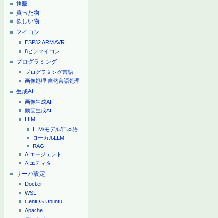
通販
買った物
欲しい物
マイコン
ESP32
ARM
AVR
8ピンマイコン
プログラミング
プログラミング言語
画像処理
自然言語処理
生成AI
画像生成AI
動画生成AI
LLM
LLM/モデル/日本語
ローカルLLM
RAG
AIエージェント
AIエディタ
サーバ設定
Docker
WSL
CentOS
Ubuntu
Apache