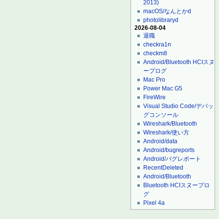
2013)
macOS/なんとかd
photolibraryd
2026-08-04
退職
checkra1n
checkm8
Android/Bluetooth HCIスヌ
ープログ
Mac Pro
Power Mac G5
FireWire
Visual Studio Code/デバッ
グコンソール
Wireshark/Bluetooth
Wireshark/使い方
Android/data
Android/bugreports
Android/バグレポート
RecentDeleted
Android/Bluetooth
Bluetooth HCIスヌープロ
グ
Pixel 4a