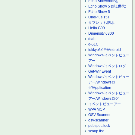
Echo Show/root化
Echo Show 5 (第1世代)
Echo Show 5
OnePlus 15T
タブレット/防水
Helio G99
Dimensity 6300
dtab
d-51C
tokkyo/メモ/Android
Windows/イベントビュー
アー
Windows/イベントログ
Get-WinEvent
Windows/イベントビュー
アー/Windowsロ
グ/Application
Windows/イベントビュー
アー/Windowsログ
イベントビューアー
WPA MCP
OSV-Scanner
osv-scanner
pubspec.lock
scoop list