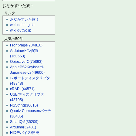
おなかすいた族！
リンク
おなかすいた族！
wiki.nothing.sh
wiki.guttyo.jp
人気の50件
FrontPage
(284810)
Arduino/ピン配置
(160563)
Objective-C
(75893)
ApplePS2Keyboard-
Japanese-v2
(49600)
レポートディスクリプタ
(48848)
cRARk
(44571)
USB/ディスクリプタ
(43705)
NSString
(36616)
Quartz Composer/パッチ
(36486)
SmartQ 5
(35209)
Arduino
(32431)
HIDデバイス/開発