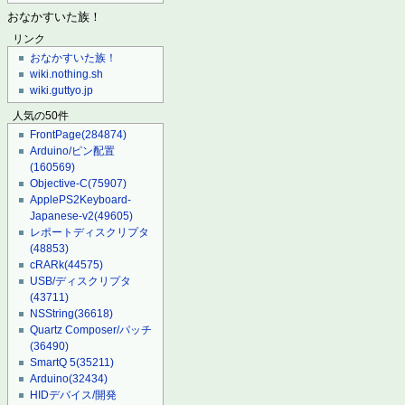
おなかすいた族！
リンク
おなかすいた族！
wiki.nothing.sh
wiki.guttyo.jp
人気の50件
FrontPage
(284874)
Arduino/ピン配置
(160569)
Objective-C
(75907)
ApplePS2Keyboard-
Japanese-v2
(49605)
レポートディスクリプタ
(48853)
cRARk
(44575)
USB/ディスクリプタ
(43711)
NSString
(36618)
Quartz Composer/パッチ
(36490)
SmartQ 5
(35211)
Arduino
(32434)
HIDデバイス/開発