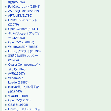
出力
(22594)
FeliCa/コマンド
(22548)
A5：SQL Mk-2
(22532)
ARToolKit
(21786)
Linux/USBガジェット
(21679)
OpenCvSharp
(21611)
デバイスセットアップク
ラス
(21093)
OpenCV/cv
(20838)
Windows SDK
(20835)
USB/リクエスト
(20796)
基礎文法最速マスター
(20764)
Quartz Composerにどっ
ぷり!
(20367)
AVR
(19967)
Windows 7
Loader
(19885)
tokkyo/買った物/電子部
品
(19443)
V-USB
(19159)
OpenCV
(19136)
OSx86
(19108)
Linuxカーネル/バージョ