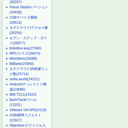
(30287)
Visual Studio/バージョン
(29439)
USBデバイス開発
(29013)
タグクラウド/アクセス数
(28256)
セブン・ステップ・ガイ
ド
(28077)
IndivBox.key
(27580)
MFC/クラス
(26674)
MoinMoin
(26088)
BitBake
(25840)
タグクラウド/内部被リン
ク数
(25714)
smile.world
(24522)
Android/ディレクトリ構
成
(23686)
IBM T221
(23422)
BackTrack/ツール
(23201)
VMware VIX API
(23119)
USB/標準リクエスト
(22927)
Objective-C/ファイル入