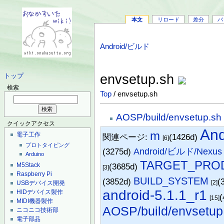
本文
リロード
差分
バ
Android/ビルド
envsetup.sh
トップ
検索
Top
/ envsetup.sh
AOSP/build/envsetup.sh
クイックアクセス
An
m
電子工作
関連ページ:
(1426d)
[6]
プロトタイピング
(3275d)
Android/ビルド/Nexus
Arduino
TARGET_PRO
(3685d)
M5Stack
[3]
Raspberry Pi
BUILD_SYSTEM
(3852d)
(
[2]
USBデバイス開発
android-5.1.1_r1
HIDデバイス製作
(
[15]
MIDI機器製作
AOSP/build/envsetup
ニコニコ技術部
電子部品