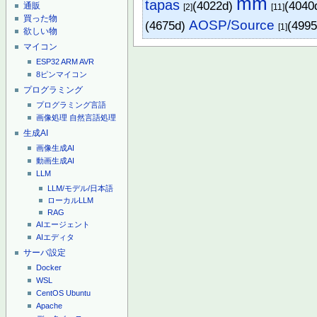
mm
tapas
(4022d)
(4040
通販
[2]
[11]
買った物
AOSP/Source
(4675d)
(4995
[1]
欲しい物
マイコン
ESP32
ARM
AVR
8ピンマイコン
プログラミング
プログラミング言語
画像処理
自然言語処理
生成AI
画像生成AI
動画生成AI
LLM
LLM/モデル/日本語
ローカルLLM
RAG
AIエージェント
AIエディタ
サーバ設定
Docker
WSL
CentOS
Ubuntu
Apache