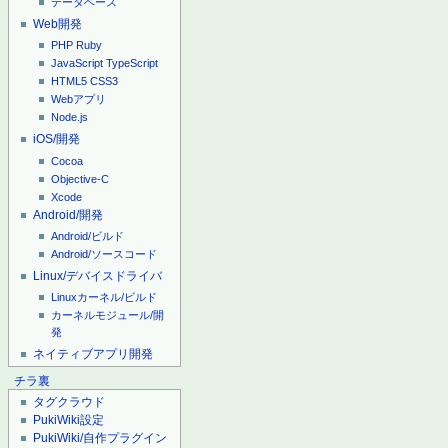
データベース
Web開発
PHP
Ruby
JavaScript
TypeScript
HTML5
CSS3
Webアプリ
Node.js
iOS/開発
Cocoa
Objective-C
Xcode
Android/開発
Android/ビルド
Android/ソースコード
Linux/デバイスドライバ
Linuxカーネル/ビルド
カーネルモジュール/開
発
ネイティブアプリ開発
チラ裏
タグクラウド
PukiWiki設定
PukiWiki/自作プラグイン