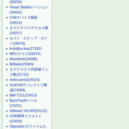
(30290)
Visual Studio/バージョン
(29442)
USBデバイス開発
(29014)
タグクラウド/アクセス数
(28257)
セブン・ステップ・ガイ
ド
(28078)
IndivBox.key
(27582)
MFC/クラス
(26675)
MoinMoin
(26088)
BitBake
(25840)
タグクラウド/内部被リン
ク数
(25715)
smile.world
(24524)
Android/ディレクトリ構
成
(23688)
IBM T221
(23423)
BackTrack/ツール
(23201)
VMware VIX API
(23122)
USB/標準リクエスト
(22929)
Objective-C/ファイル入