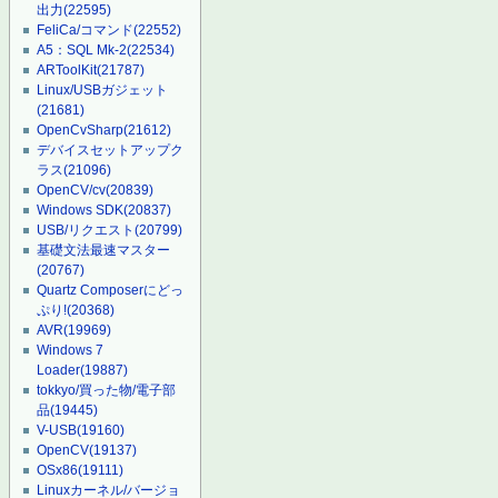
出力
(22595)
FeliCa/コマンド
(22552)
A5：SQL Mk-2
(22534)
ARToolKit
(21787)
Linux/USBガジェット
(21681)
OpenCvSharp
(21612)
デバイスセットアップク
ラス
(21096)
OpenCV/cv
(20839)
Windows SDK
(20837)
USB/リクエスト
(20799)
基礎文法最速マスター
(20767)
Quartz Composerにどっ
ぷり!
(20368)
AVR
(19969)
Windows 7
Loader
(19887)
tokkyo/買った物/電子部
品
(19445)
V-USB
(19160)
OpenCV
(19137)
OSx86
(19111)
Linuxカーネル/バージョ