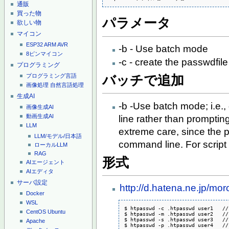
通販
買った物
パラメータ
欲しい物
マイコン
ESP32
ARM
AVR
-b - Use batch mode
8ピンマイコン
-c - create the passwdfile
プログラミング
プログラミング言語
バッチで追加
画像処理
自然言語処理
生成AI
-b -Use batch mode; i.e.
画像生成AI
動画生成AI
line rather than prompting
LLM
extreme care, since the p
LLM/モデル/日本語
command line. For script 
ローカルLLM
RAG
形式
AIエージェント
AIエディタ
サーバ設定
http://d.hatena.ne.jp/
Docker
WSL
$ htpasswd -c .htpasswd user1	// default（CRYPT）

CentOS
Ubuntu
$ htpasswd -m .htpasswd user2	// MD5

$ htpasswd -s .htpasswd user3	// SHA

Apache
$ htpasswd -p .htpasswd user4	// no password
