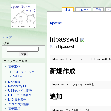
本文
リロード
差分
バ
Apache
htpasswd
トップ
検索
Top
/ htpasswd
htpasswd [ -c ] [ -m ] [ -D ] passwdfil
クイックアクセス
電子工作
新規作成
プロトタイピング
Arduino
M5Stack
htpasswd -c ファイル名 ユーザ名
Raspberry Pi
USBデバイス開発
追加
HIDデバイス製作
MIDI機器製作
ニコニコ技術部
電子部品
htpasswd ファイル名 ユーザ名