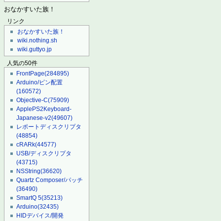
おなかすいた族！
リンク
おなかすいた族！
wiki.nothing.sh
wiki.guttyo.jp
人気の50件
FrontPage
(284895)
Arduino/ピン配置
(160572)
Objective-C
(75909)
ApplePS2Keyboard-
Japanese-v2
(49607)
レポートディスクリプタ
(48854)
cRARk
(44577)
USB/ディスクリプタ
(43715)
NSString
(36620)
Quartz Composer/パッチ
(36490)
SmartQ 5
(35213)
Arduino
(32435)
HIDデバイス/開発