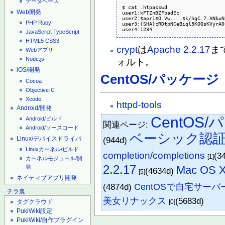
データベース
$ cat .htpasswd

Web開発
user1:kFTZnBZFbadEc

user2:$apr1$O.Vw....$k/hgC.7.ANbuN
PHP
Ruby
user3:{SHA}cRDtpNCeBiql5KOQsKVyrA0
user4:1234
JavaScript
TypeScript
HTML5
CSS3
crypt
は
Apache 2.2.17
ま
Webアプリ
Node.js
ォルト。
iOS/開発
CentOS/パッケージ
Cocoa
Objective-C
Xcode
httpd-tools
Android/開発
CentOS
Android/ビルド
関連ページ:
Android/ソースコード
ベーシック認
Linux/デバイスドライバ
(944d)
Linuxカーネル/ビルド
completion/completions
(3
[1]
カーネルモジュール/開
2.2.17
Mac OS X/
発
(4634d)
[5]
ネイティブアプリ開発
(4874d)
CentOSで自宅サーバ
チラ裏
美女リナックス
(5683d)
[0]
タグクラウド
PukiWiki設定
PukiWiki/自作プラグイン