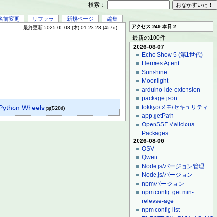
検索：
名前変更
リファラ
新規ページ
編集
アクセス:249 本日:2
最終更新:2025-05-08 (木) 01:28:28 (457d)
最新の100件
2026-08-07
Echo Show 5 (第1世代)
Hermes Agent
Sunshine
Moonlight
arduino-ide-extension
package.json
Python Wheels
tokkyo/メモ/セキュリティ
(528d)
[3]
app.getPath
OpenSSF Malicious
Packages
2026-08-06
OSV
Qwen
Node.js/バージョン管理
Node.js/バージョン
npm/バージョン
npm config get min-
release-age
npm config list