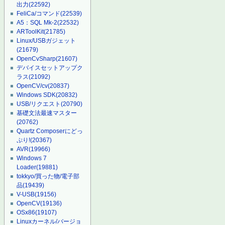
出力
(22592)
FeliCa/コマンド
(22539)
A5：SQL Mk-2
(22532)
ARToolKit
(21785)
Linux/USBガジェット
(21679)
OpenCvSharp
(21607)
デバイスセットアップク
ラス
(21092)
OpenCV/cv
(20837)
Windows SDK
(20832)
USB/リクエスト
(20790)
基礎文法最速マスター
(20762)
Quartz Composerにどっ
ぷり!
(20367)
AVR
(19966)
Windows 7
Loader
(19881)
tokkyo/買った物/電子部
品
(19439)
V-USB
(19156)
OpenCV
(19136)
OSx86
(19107)
Linuxカーネル/バージョ