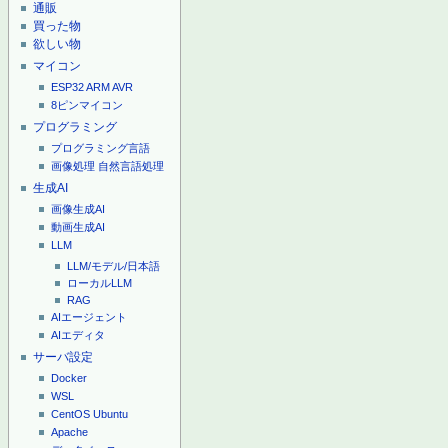
通販
買った物
欲しい物
マイコン
ESP32
ARM
AVR
8ピンマイコン
プログラミング
プログラミング言語
画像処理
自然言語処理
生成AI
画像生成AI
動画生成AI
LLM
LLM/モデル/日本語
ローカルLLM
RAG
AIエージェント
AIエディタ
サーバ設定
Docker
WSL
CentOS
Ubuntu
Apache