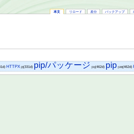
本文
リロード
差分
バックアップ
pip/パッケージ
pip
HTTPX
31d)
(331d)
(462d)
(462d)
[2]
[31]
[139]