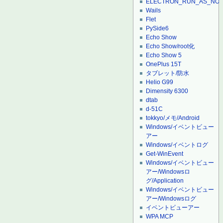
ELECTRON_RUN_AS_NO
Wails
Flet
PySide6
Echo Show
Echo Show/root化
Echo Show 5
OnePlus 15T
タブレット/防水
Helio G99
Dimensity 6300
dtab
d-51C
tokkyo/メモ/Android
Windows/イベントビュー
アー
Windows/イベントログ
Get-WinEvent
Windows/イベントビュー
アー/Windowsロ
グ/Application
Windows/イベントビュー
アー/Windowsログ
イベントビューアー
WPA MCP