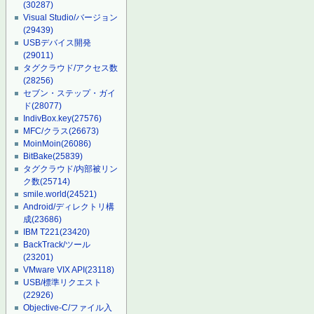
(30287)
Visual Studio/バージョン
(29439)
USBデバイス開発
(29011)
タグクラウド/アクセス数
(28256)
セブン・ステップ・ガイ
ド
(28077)
IndivBox.key
(27576)
MFC/クラス
(26673)
MoinMoin
(26086)
BitBake
(25839)
タグクラウド/内部被リン
ク数
(25714)
smile.world
(24521)
Android/ディレクトリ構
成
(23686)
IBM T221
(23420)
BackTrack/ツール
(23201)
VMware VIX API
(23118)
USB/標準リクエスト
(22926)
Objective-C/ファイル入