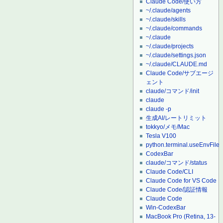
Claude Code/使い方
~/.claude/agents
~/.claude/skills
~/.claude/commands
~/.claude
~/.claude/projects
~/.claude/settings.json
~/.claude/CLAUDE.md
Claude Code/サブエージ
ェント
claude/コマンド/init
claude
claude -p
生成AI/レートリミット
tokkyo/メモ/Mac
Tesla V100
python.terminal.useEnvFile
CodexBar
claude/コマンド/status
Claude Code/CLI
Claude Code for VS Code
Claude Code/認証情報
Claude Code
Win-CodexBar
MacBook Pro (Retina, 13-