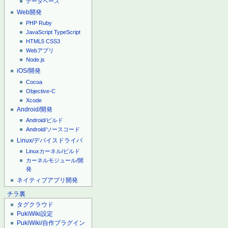
データベース
Web開発
PHP
Ruby
JavaScript
TypeScript
HTML5
CSS3
Webアプリ
Node.js
iOS/開発
Cocoa
Objective-C
Xcode
Android/開発
Android/ビルド
Android/ソースコード
Linux/デバイスドライバ
Linuxカーネル/ビルド
カーネルモジュール/開
発
ネイティブアプリ開発
チラ裏
タグクラウド
PukiWiki設定
PukiWiki/自作プラグイン