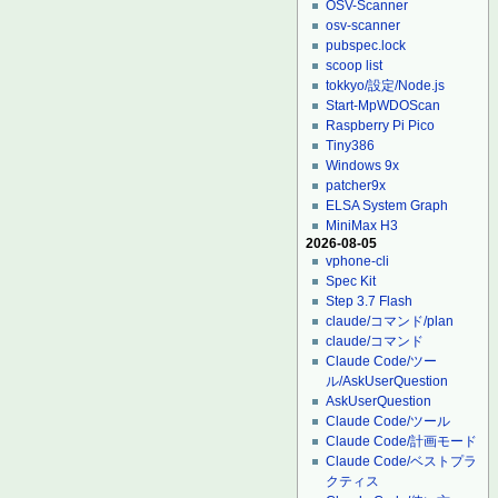
OSV-Scanner
osv-scanner
pubspec.lock
scoop list
tokkyo/設定/Node.js
Start-MpWDOScan
Raspberry Pi Pico
Tiny386
Windows 9x
patcher9x
ELSA System Graph
MiniMax H3
2026-08-05
vphone-cli
Spec Kit
Step 3.7 Flash
claude/コマンド/plan
claude/コマンド
Claude Code/ツー
ル/AskUserQuestion
AskUserQuestion
Claude Code/ツール
Claude Code/計画モード
Claude Code/ベストプラ
クティス