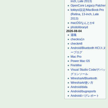
inch, Late 2013)
OpenCore Legacy Patcher
tokkyo/設定/MacBook Pro
(Retina, 13-inch, Late
2013)
macOS/なんとかd
photolibraryd
2026-08-04
退職
checkra1n
checkm8
Android/Bluetooth HCIスヌ
ープログ
Mac Pro
Power Mac G5
FireWire
Visual Studio Code/デバッ
グコンソール
Wireshark/Bluetooth
Wireshark/使い方
Android/data
Android/bugreports
Android/バグレポート