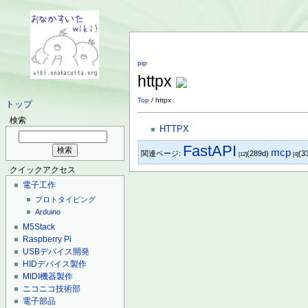
pip
httpx
Top
/ httpx
トップ
検索
HTTPX
FastAPI
mcp
関連ページ:
(289d)
(3
[12]
[4]
クイックアクセス
電子工作
プロトタイピング
Arduino
M5Stack
Raspberry Pi
USBデバイス開発
HIDデバイス製作
MIDI機器製作
ニコニコ技術部
電子部品