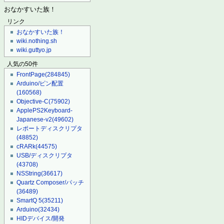
おなかすいた族！
リンク
おなかすいた族！
wiki.nothing.sh
wiki.guttyo.jp
人気の50件
FrontPage
(284845)
Arduino/ピン配置
(160568)
Objective-C
(75902)
ApplePS2Keyboard-
Japanese-v2
(49602)
レポートディスクリプタ
(48852)
cRARk
(44575)
USB/ディスクリプタ
(43708)
NSString
(36617)
Quartz Composer/パッチ
(36489)
SmartQ 5
(35211)
Arduino
(32434)
HIDデバイス/開発