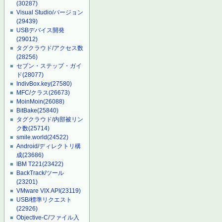
(30287)
Visual Studio/バージョン
(29439)
USBデバイス開発
(29012)
タグクラウド/アクセス数
(28256)
セブン・ステップ・ガイ
ド
(28077)
IndivBox.key
(27580)
MFC/クラス
(26673)
MoinMoin
(26088)
BitBake
(25840)
タグクラウド/内部被リン
ク数
(25714)
smile.world
(24522)
Android/ディレクトリ構
成
(23686)
IBM T221
(23422)
BackTrack/ツール
(23201)
VMware VIX API
(23119)
USB/標準リクエスト
(22926)
Objective-C/ファイル入