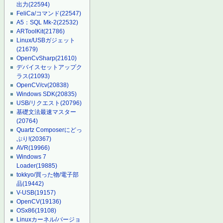
出力
(22594)
FeliCa/コマンド
(22547)
A5：SQL Mk-2
(22532)
ARToolKit
(21786)
Linux/USBガジェット
(21679)
OpenCvSharp
(21610)
デバイスセットアップク
ラス
(21093)
OpenCV/cv
(20838)
Windows SDK
(20835)
USB/リクエスト
(20796)
基礎文法最速マスター
(20764)
Quartz Composerにどっ
ぷり!
(20367)
AVR
(19966)
Windows 7
Loader
(19885)
tokkyo/買った物/電子部
品
(19442)
V-USB
(19157)
OpenCV
(19136)
OSx86
(19108)
Linuxカーネル/バージョ