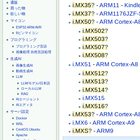
通販
i.MX35
?
-
ARM11
-
Kindl
買った物
i.MX37
?
-
ARM1176JZF-
欲しい物
マイコン
i.MX50
?
-
ARM Cortex-A
ESP32
ARM
AVR
i.MX502
?
8ピンマイコン
i.MX503
?
プログラミング
i.MX507
?
プログラミング言語
画像処理
自然言語処理
i.MX508
?
生成AI
i.MX51
-
ARM Cortex-A8
画像生成AI
動画生成AI
i.MX512
?
LLM
i.MX513
?
LLM/モデル/日本語
i.MX514
?
ローカルLLM
RAG
i.MX515
AIエージェント
i.MX516
?
AIエディタ
サーバ設定
i.MX53
?
-
ARM Cortex-A
Docker
i.MX6
-
ARM Cortex-A9
WSL
i.MXS
?
-
ARM9
CentOS
Ubuntu
Apache