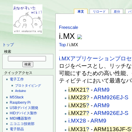
本文
リロード
差分
バ
Freescale
i.MX
Top
/ i.MX
トップ
検索
i.MX
アプリケーションプロセ
ロジをベースとし、リッチな
可能にするための高い性能、
クイックアクセス
電子工作
ティビティにおいて最適なバ
プロトタイピング
i.MX21
?
-
ARM9
Arduino
i.MX23
?
-
ARM926EJ-S
M5Stack
Raspberry Pi
i.MX25
?
-
ARM9
USBデバイス開発
i.MX27
?
-
ARM926EJ-S
HIDデバイス製作
MIDI機器製作
i.MX28
-
ARM9
ニコニコ技術部
i.MX31
?
-
ARM1136JF-S
電子部品