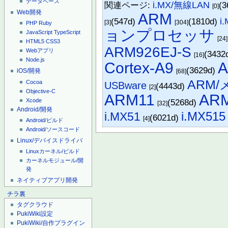
データベース
関連ページ:
i.MX/無線LAN
(3
[0]
Web開発
ARM
(547d)
(1810d)
i
[3]
[304]
PHP
Ruby
ョンプロセッサ
JavaScript
TypeScript
[24]
HTML5
CSS3
ARM926EJ-S
Webアプリ
(3432
[16]
Node.js
Cortex-A9
A
(3629d)
iOS/開発
[68]
ARM
Cocoa
USBware
(4443d)
[2]
Objective-C
ARM11
AR
Xcode
(5268d)
[32]
Android/開発
i.MX515
i.MX51
(6021d)
[4]
Android/ビルド
Android/ソースコード
Linux/デバイスドライバ
Linuxカーネル/ビルド
カーネルモジュール/開
発
ネイティブアプリ開発
チラ裏
タグクラウド
PukiWiki設定
PukiWiki/自作プラグイン