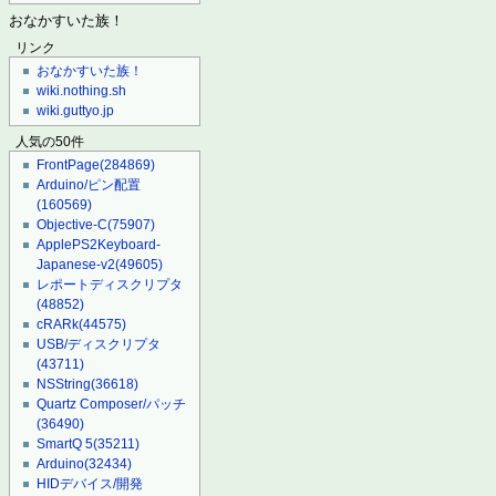
おなかすいた族！
リンク
おなかすいた族！
wiki.nothing.sh
wiki.guttyo.jp
人気の50件
FrontPage
(284869)
Arduino/ピン配置
(160569)
Objective-C
(75907)
ApplePS2Keyboard-
Japanese-v2
(49605)
レポートディスクリプタ
(48852)
cRARk
(44575)
USB/ディスクリプタ
(43711)
NSString
(36618)
Quartz Composer/パッチ
(36490)
SmartQ 5
(35211)
Arduino
(32434)
HIDデバイス/開発