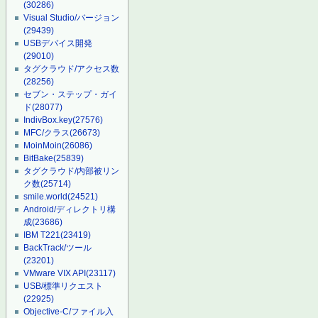
(30286)
Visual Studio/バージョン
(29439)
USBデバイス開発
(29010)
タグクラウド/アクセス数
(28256)
セブン・ステップ・ガイ
ド
(28077)
IndivBox.key
(27576)
MFC/クラス
(26673)
MoinMoin
(26086)
BitBake
(25839)
タグクラウド/内部被リン
ク数
(25714)
smile.world
(24521)
Android/ディレクトリ構
成
(23686)
IBM T221
(23419)
BackTrack/ツール
(23201)
VMware VIX API
(23117)
USB/標準リクエスト
(22925)
Objective-C/ファイル入