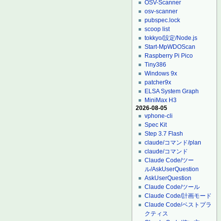
OSV-Scanner
osv-scanner
pubspec.lock
scoop list
tokkyo/設定/Node.js
Start-MpWDOScan
Raspberry Pi Pico
Tiny386
Windows 9x
patcher9x
ELSA System Graph
MiniMax H3
2026-08-05
vphone-cli
Spec Kit
Step 3.7 Flash
claude/コマンド/plan
claude/コマンド
Claude Code/ツー
ル/AskUserQuestion
AskUserQuestion
Claude Code/ツール
Claude Code/計画モード
Claude Code/ベストプラ
クティス