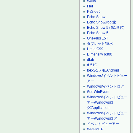
Wails
Flet
PySide6
Echo Show
Echo Show/root化
Echo Show 5 (第1世代)
Echo Show 5
OnePlus 15T
タブレット/防水
Helio G99
Dimensity 6300
dtab
d-51C
tokkyo/メモ/Android
Windows/イベントビュー
アー
Windows/イベントログ
Get-WinEvent
Windows/イベントビュー
アー/Windowsロ
グ/Application
Windows/イベントビュー
アー/Windowsログ
イベントビューアー
WPA MCP