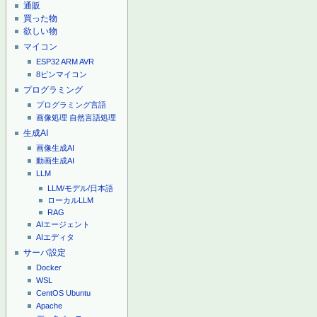
通販
買った物
欲しい物
マイコン
ESP32
ARM
AVR
8ピンマイコン
プログラミング
プログラミング言語
画像処理
自然言語処理
生成AI
画像生成AI
動画生成AI
LLM
LLM/モデル/日本語
ローカルLLM
RAG
AIエージェント
AIエディタ
サーバ設定
Docker
WSL
CentOS
Ubuntu
Apache