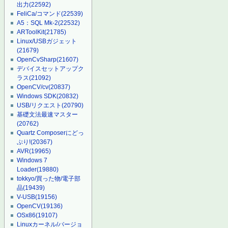
出力
(22592)
FeliCa/コマンド
(22539)
A5：SQL Mk-2
(22532)
ARToolKit
(21785)
Linux/USBガジェット
(21679)
OpenCvSharp
(21607)
デバイスセットアップク
ラス
(21092)
OpenCV/cv
(20837)
Windows SDK
(20832)
USB/リクエスト
(20790)
基礎文法最速マスター
(20762)
Quartz Composerにどっ
ぷり!
(20367)
AVR
(19965)
Windows 7
Loader
(19880)
tokkyo/買った物/電子部
品
(19439)
V-USB
(19156)
OpenCV
(19136)
OSx86
(19107)
Linuxカーネル/バージョ