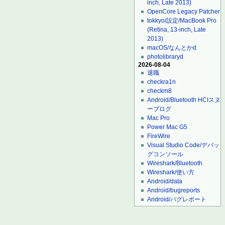
inch, Late 2013)
OpenCore Legacy Patcher
tokkyo/設定/MacBook Pro
(Retina, 13-inch, Late
2013)
macOS/なんとかd
photolibraryd
2026-08-04
退職
checkra1n
checkm8
Android/Bluetooth HCIスヌ
ープログ
Mac Pro
Power Mac G5
FireWire
Visual Studio Code/デバッ
グコンソール
Wireshark/Bluetooth
Wireshark/使い方
Android/data
Android/bugreports
Android/バグレポート