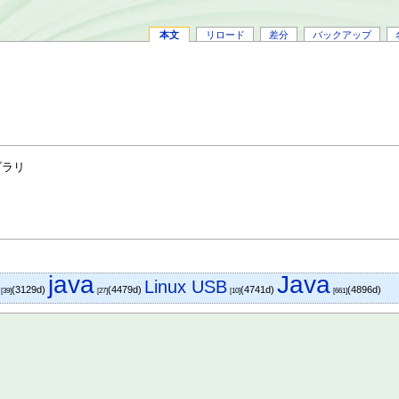
本文
リロード
差分
バックアップ
ブラリ
java
Java
Linux USB
(3129d)
(4479d)
(4741d)
(4896d)
[39]
[27]
[10]
[661]