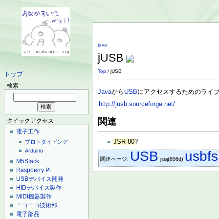
java
jUSB
Top
/ jUSB
トップ
検索
Java
から
USB
にアクセスするためのライ
http://jusb.sourceforge.net/
関連
クイックアクセス
電子工作
JSR-80
?
プロトタイピング
Arduino
USB
usbfs
関連ページ:
(896d)
[406]
M5Stack
Raspberry Pi
USBデバイス開発
HIDデバイス製作
MIDI機器製作
ニコニコ技術部
電子部品