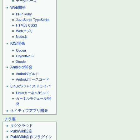
データベース
Web開発
PHP
Ruby
JavaScript
TypeScript
HTML5
CSS3
Webアプリ
Node.js
iOS/開発
Cocoa
Objective-C
Xcode
Android/開発
Android/ビルド
Android/ソースコード
Linux/デバイスドライバ
Linuxカーネル/ビルド
カーネルモジュール/開
発
ネイティブアプリ開発
チラ裏
タグクラウド
PukiWiki設定
PukiWiki/自作プラグイン