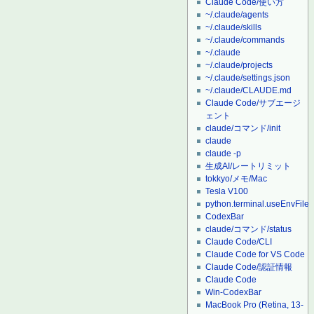
Claude Code/使い方
~/.claude/agents
~/.claude/skills
~/.claude/commands
~/.claude
~/.claude/projects
~/.claude/settings.json
~/.claude/CLAUDE.md
Claude Code/サブエージ
ェント
claude/コマンド/init
claude
claude -p
生成AI/レートリミット
tokkyo/メモ/Mac
Tesla V100
python.terminal.useEnvFile
CodexBar
claude/コマンド/status
Claude Code/CLI
Claude Code for VS Code
Claude Code/認証情報
Claude Code
Win-CodexBar
MacBook Pro (Retina, 13-