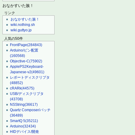
おなかすいた族！
リンク
おなかすいた族！
wiki.nothing.sh
wiki.guttyo.jp
人気の50件
FrontPage
(284843)
Arduino/ピン配置
(160568)
Objective-C
(75902)
ApplePS2Keyboard-
Japanese-v2
(49601)
レポートディスクリプタ
(48852)
cRARk
(44575)
USB/ディスクリプタ
(43708)
NSString
(36617)
Quartz Composer/パッチ
(36489)
SmartQ 5
(35211)
Arduino
(32434)
HIDデバイス/開発