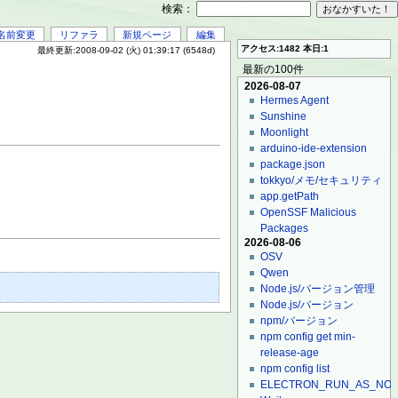
検索：
名前変更
リファラ
新規ページ
編集
アクセス:1482 本日:1
最終更新:2008-09-02 (火) 01:39:17 (6548d)
最新の100件
2026-08-07
Hermes Agent
Sunshine
Moonlight
arduino-ide-extension
package.json
tokkyo/メモ/セキュリティ
app.getPath
OpenSSF Malicious
Packages
2026-08-06
OSV
Qwen
Node.js/バージョン管理
Node.js/バージョン
npm/バージョン
npm config get min-
release-age
npm config list
ELECTRON_RUN_AS_NO