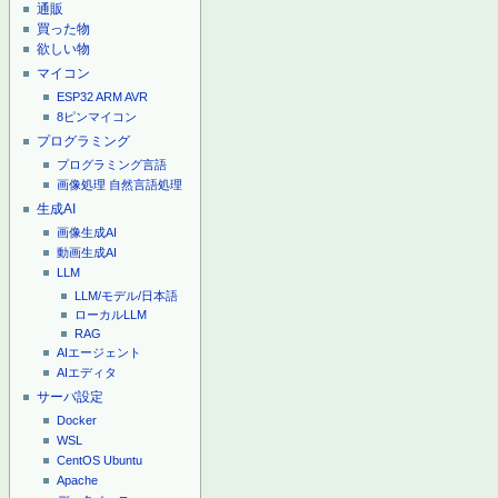
通販
買った物
欲しい物
マイコン
ESP32
ARM
AVR
8ピンマイコン
プログラミング
プログラミング言語
画像処理
自然言語処理
生成AI
画像生成AI
動画生成AI
LLM
LLM/モデル/日本語
ローカルLLM
RAG
AIエージェント
AIエディタ
サーバ設定
Docker
WSL
CentOS
Ubuntu
Apache