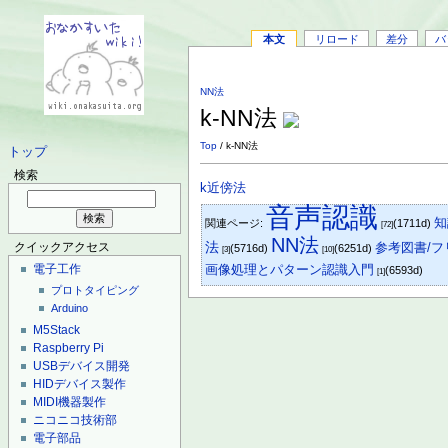
本文
リロード
差分
バ
NN法
k-NN法
Top
/ k-NN法
トップ
検索
k近傍法
音声認識
知
関連ページ:
(1711d)
[72]
NN法
法
参考図書/
クイックアクセス
(5716d)
(6251d)
[3]
[10]
電子工作
画像処理とパターン認識入門
(6593d)
[1]
プロトタイピング
Arduino
M5Stack
Raspberry Pi
USBデバイス開発
HIDデバイス製作
MIDI機器製作
ニコニコ技術部
電子部品