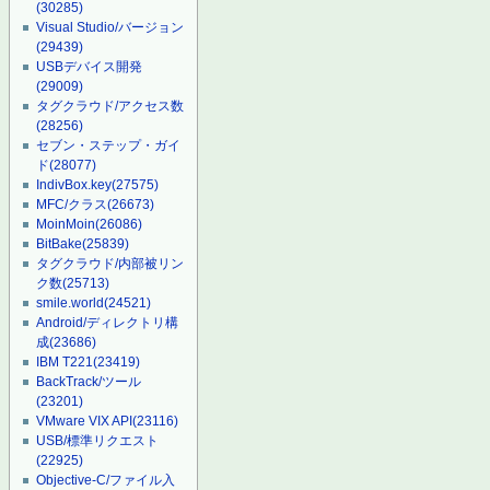
(30285)
Visual Studio/バージョン
(29439)
USBデバイス開発
(29009)
タグクラウド/アクセス数
(28256)
セブン・ステップ・ガイ
ド
(28077)
IndivBox.key
(27575)
MFC/クラス
(26673)
MoinMoin
(26086)
BitBake
(25839)
タグクラウド/内部被リン
ク数
(25713)
smile.world
(24521)
Android/ディレクトリ構
成
(23686)
IBM T221
(23419)
BackTrack/ツール
(23201)
VMware VIX API
(23116)
USB/標準リクエスト
(22925)
Objective-C/ファイル入