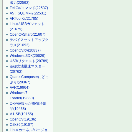
出力
(22592)
FeliCa/コマンド
(22537)
A5：SQL Mk-2
(22531)
ARToolKit
(21785)
Linux/USBガジェット
(21679)
OpenCvSharp
(21607)
デバイスセットアップク
ラス
(21092)
OpenCV/cv
(20837)
Windows SDK
(20829)
USB/リクエスト
(20789)
基礎文法最速マスター
(20762)
Quartz Composerにどっ
ぷり!
(20367)
AVR
(19964)
Windows 7
Loader
(19880)
tokkyo/買った物/電子部
品
(19438)
V-USB
(19155)
OpenCV
(19136)
OSx86
(19107)
Linuxカーネル/バージョ