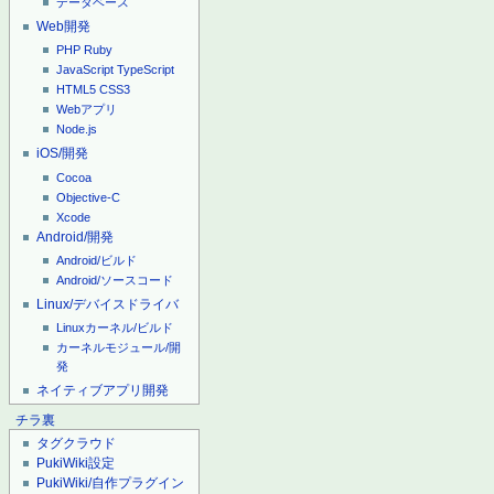
データベース
Web開発
PHP
Ruby
JavaScript
TypeScript
HTML5
CSS3
Webアプリ
Node.js
iOS/開発
Cocoa
Objective-C
Xcode
Android/開発
Android/ビルド
Android/ソースコード
Linux/デバイスドライバ
Linuxカーネル/ビルド
カーネルモジュール/開
発
ネイティブアプリ開発
チラ裏
タグクラウド
PukiWiki設定
PukiWiki/自作プラグイン