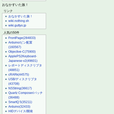
おなかすいた族！
リンク
おなかすいた族！
wiki.nothing.sh
wiki.guttyo.jp
人気の50件
FrontPage
(284833)
Arduino/ピン配置
(160567)
Objective-C
(75900)
ApplePS2Keyboard-
Japanese-v2
(49601)
レポートディスクリプタ
(48851)
cRARk
(44575)
USB/ディスクリプタ
(43708)
NSString
(36617)
Quartz Composer/パッチ
(36488)
SmartQ 5
(35211)
Arduino
(32433)
HIDデバイス/開発