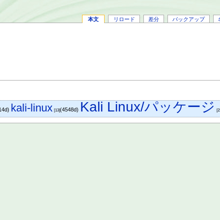
本文
リロード
差分
バックアップ
Kali Linux/パッケージ
kali-linux
14d)
(4548d)
[13]
[2