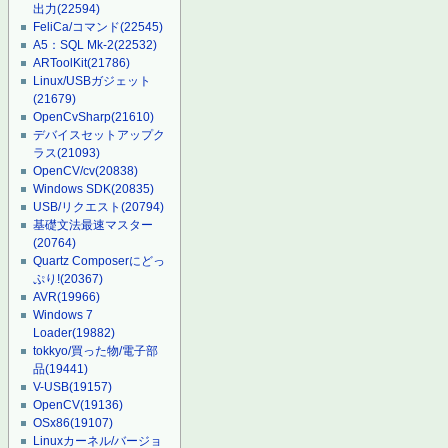
出力
(22594)
FeliCa/コマンド
(22545)
A5：SQL Mk-2
(22532)
ARToolKit
(21786)
Linux/USBガジェット
(21679)
OpenCvSharp
(21610)
デバイスセットアップク
ラス
(21093)
OpenCV/cv
(20838)
Windows SDK
(20835)
USB/リクエスト
(20794)
基礎文法最速マスター
(20764)
Quartz Composerにどっ
ぷり!
(20367)
AVR
(19966)
Windows 7
Loader
(19882)
tokkyo/買った物/電子部
品
(19441)
V-USB
(19157)
OpenCV
(19136)
OSx86
(19107)
Linuxカーネル/バージョ