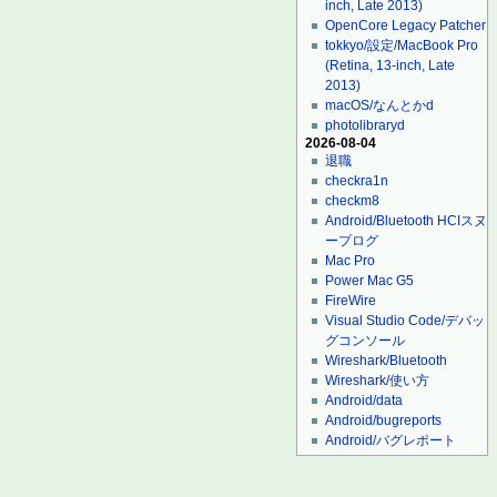
inch, Late 2013)
OpenCore Legacy Patcher
tokkyo/設定/MacBook Pro
(Retina, 13-inch, Late
2013)
macOS/なんとかd
photolibraryd
2026-08-04
退職
checkra1n
checkm8
Android/Bluetooth HCIスヌ
ープログ
Mac Pro
Power Mac G5
FireWire
Visual Studio Code/デバッ
グコンソール
Wireshark/Bluetooth
Wireshark/使い方
Android/data
Android/bugreports
Android/バグレポート