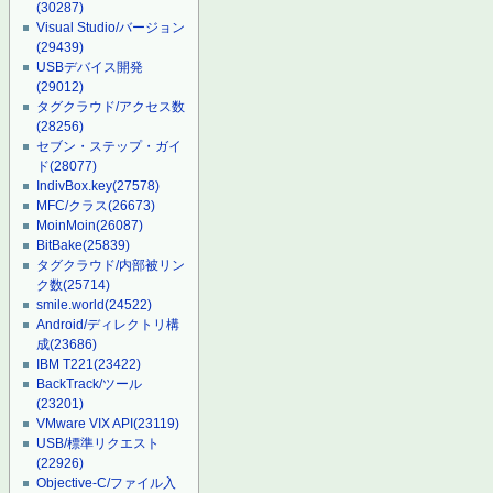
(30287)
Visual Studio/バージョン
(29439)
USBデバイス開発
(29012)
タグクラウド/アクセス数
(28256)
セブン・ステップ・ガイ
ド
(28077)
IndivBox.key
(27578)
MFC/クラス
(26673)
MoinMoin
(26087)
BitBake
(25839)
タグクラウド/内部被リン
ク数
(25714)
smile.world
(24522)
Android/ディレクトリ構
成
(23686)
IBM T221
(23422)
BackTrack/ツール
(23201)
VMware VIX API
(23119)
USB/標準リクエスト
(22926)
Objective-C/ファイル入