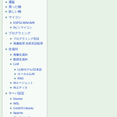
通販
買った物
欲しい物
マイコン
ESP32
ARM
AVR
8ピンマイコン
プログラミング
プログラミング言語
画像処理
自然言語処理
生成AI
画像生成AI
動画生成AI
LLM
LLM/モデル/日本語
ローカルLLM
RAG
AIエージェント
AIエディタ
サーバ設定
Docker
WSL
CentOS
Ubuntu
Apache