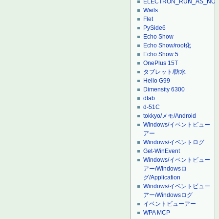
ELECTRON_RUN_AS_NO
Wails
Flet
PySide6
Echo Show
Echo Show/root化
Echo Show 5
OnePlus 15T
タブレット/防水
Helio G99
Dimensity 6300
dtab
d-51C
tokkyo/メモ/Android
Windows/イベントビュー
アー
Windows/イベントログ
Get-WinEvent
Windows/イベントビュー
アー/Windowsロ
グ/Application
Windows/イベントビュー
アー/Windowsログ
イベントビューアー
WPA MCP