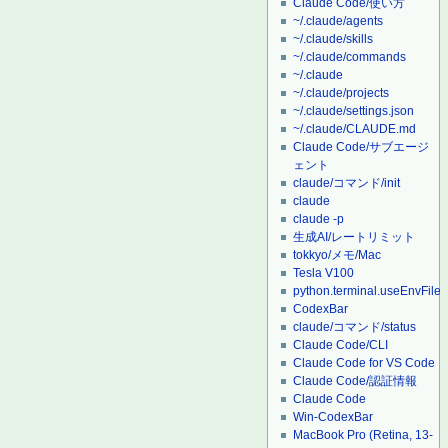
Claude Code/使い方
~/.claude/agents
~/.claude/skills
~/.claude/commands
~/.claude
~/.claude/projects
~/.claude/settings.json
~/.claude/CLAUDE.md
Claude Code/サブエージ
ェント
claude/コマンド/init
claude
claude -p
生成AI/レートリミット
tokkyo/メモ/Mac
Tesla V100
python.terminal.useEnvFile
CodexBar
claude/コマンド/status
Claude Code/CLI
Claude Code for VS Code
Claude Code/認証情報
Claude Code
Win-CodexBar
MacBook Pro (Retina, 13-