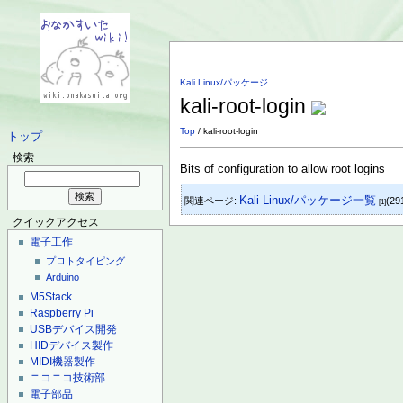
Kali Linux/パッケージ
kali-root-login
Top
/ kali-root-login
トップ
検索
Bits of configuration to allow root logins
Kali Linux/パッケージ一覧
関連ページ:
(29
[1]
クイックアクセス
電子工作
プロトタイピング
Arduino
M5Stack
Raspberry Pi
USBデバイス開発
HIDデバイス製作
MIDI機器製作
ニコニコ技術部
電子部品