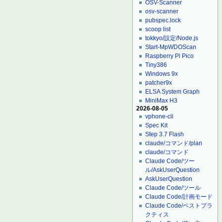
OSV-Scanner
osv-scanner
pubspec.lock
scoop list
tokkyo/設定/Node.js
Start-MpWDOScan
Raspberry Pi Pico
Tiny386
Windows 9x
patcher9x
ELSA System Graph
MiniMax H3
2026-08-05
vphone-cli
Spec Kit
Step 3.7 Flash
claude/コマンド/plan
claude/コマンド
Claude Code/ツー
ル/AskUserQuestion
AskUserQuestion
Claude Code/ツール
Claude Code/計画モード
Claude Code/ベストプラ
クティス