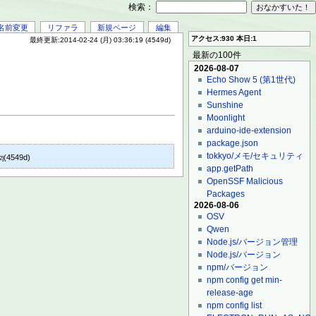
検索：
名前変更
リファラ
新規ページ
編集
アクセス:930 本日:1
最終更新:2014-02-24 (月) 03:36:19 (4549d)
最新の100件
2026-08-07
Echo Show 5 (第1世代)
Hermes Agent
Sunshine
Moonlight
arduino-ide-extension
package.json
tokkyo/メモ/セキュリティ
(4549d)
2]
app.getPath
OpenSSF Malicious
Packages
2026-08-06
OSV
Qwen
Node.js/バージョン管理
Node.js/バージョン
npm/バージョン
npm config get min-
release-age
npm config list