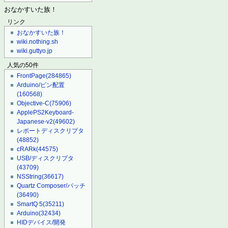
おなかすいた族！
リンク
おなかすいた族！
wiki.nothing.sh
wiki.guttyo.jp
人気の50件
FrontPage
(284865)
Arduino/ピン配置
(160568)
Objective-C
(75906)
ApplePS2Keyboard-
Japanese-v2
(49602)
レポートディスクリプタ
(48852)
cRARk
(44575)
USB/ディスクリプタ
(43709)
NSString
(36617)
Quartz Composer/パッチ
(36490)
SmartQ 5
(35211)
Arduino
(32434)
HIDデバイス/開発