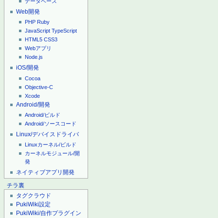
データベース
Web開発
PHP
Ruby
JavaScript
TypeScript
HTML5
CSS3
Webアプリ
Node.js
iOS/開発
Cocoa
Objective-C
Xcode
Android/開発
Android/ビルド
Android/ソースコード
Linux/デバイスドライバ
Linuxカーネル/ビルド
カーネルモジュール/開
発
ネイティブアプリ開発
チラ裏
タグクラウド
PukiWiki設定
PukiWiki/自作プラグイン