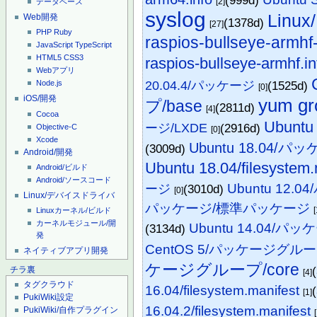
[2]
データベース
syslog
Linu
Web開発
(1378d)
[27]
PHP
Ruby
raspios-bullseye-armhf-l
JavaScript
TypeScript
HTML5
CSS3
raspios-bullseye-armhf.in
Webアプリ
20.04.4/パッケージ
(1525d)
Node.js
[0]
iOS/開発
yum gr
プ/base
(2811d)
[4]
Cocoa
Ubunt
ージ/LXDE
(2916d)
Objective-C
[0]
Xcode
Ubuntu 18.04
(3009d)
Android/開発
Ubuntu 18.04/filesystem.
Android/ビルド
Android/ソースコード
Ubuntu 12.
ージ
(3010d)
[0]
Linux/デバイスドライバ
パッケージ/標準パッケージ
[
Linuxカーネル/ビルド
カーネルモジュール/開
Ubuntu 14.04/
(3134d)
発
CentOS 5/パッケージグルー
ネイティブアプリ開発
ケージグループ/core
チラ裏
[4]
タグクラウド
16.04/filesystem.manifest
[1]
PukiWiki設定
16.04.2/filesystem.manifest
PukiWiki/自作プラグイン