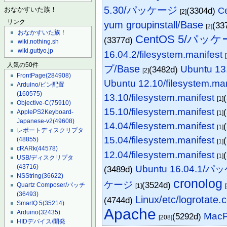
5.30/パッケージ
(3304d)
C
おなかすいた族！
[2]
yum groupinstall/Base
リンク
(33
[2]
おなかすいた族！
CentOS 5/パッケ
(3377d)
wiki.nothing.sh
wiki.guttyo.jp
16.04.2/filesystem.manifest
人気の50件
プ/Base
Ubuntu 13.
(3482d)
[2]
FrontPage
(284908)
Ubuntu 12.10/filesystem.man
Arduino/ピン配置
(160575)
13.10/filesystem.manifest
[1]
Objective-C
(75910)
15.10/filesystem.manifest
ApplePS2Keyboard-
[1]
Japanese-v2
(49608)
14.04/filesystem.manifest
[1]
レポートディスクリプタ
15.04/filesystem.manifest
(48855)
[1]
cRARk
(44578)
12.04/filesystem.manifest
[1]
USB/ディスクリプタ
(43716)
Ubuntu 16.04.1/
(3489d)
NSString
(36622)
cronolog
ケージ
(3524d)
Quartz Composer/パッチ
[1]
(36493)
Linux/etc/logrotate.
(4744d)
SmartQ 5
(35214)
Apache
Arduino
(32435)
MacPo
(5292d)
[208]
HIDデバイス/開発