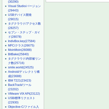
(30290)
Visual Studio/バージョン
(29443)
USBデバイス開発
(29015)
タグクラウド/アクセス数
(28257)
セブン・ステップ・ガイ
ド
(28078)
IndivBox.key
(27584)
MFC/クラス
(26675)
MoinMoin
(26088)
BitBake
(25840)
タグクラウド/内部被リン
ク数
(25716)
smile.world
(24525)
Android/ディレクトリ構
成
(23688)
IBM T221
(23423)
BackTrack/ツール
(23202)
VMware VIX API
(23122)
USB/標準リクエスト
(22930)
Objective-C/ファイル入