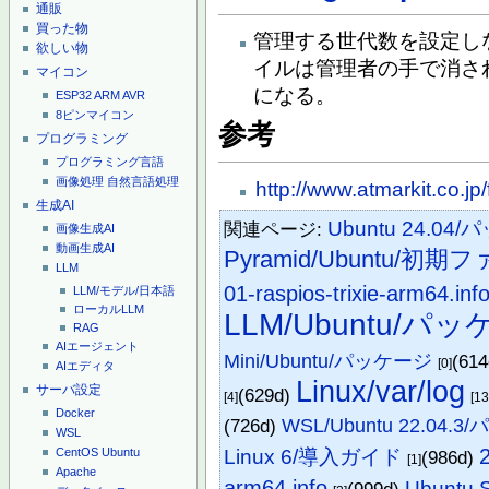
通販
買った物
管理する世代数を設定し
欲しい物
イルは管理者の手で消さ
マイコン
になる。
ESP32
ARM
AVR
8ピンマイコン
参考
プログラミング
プログラミング言語
画像処理
自然言語処理
http://www.atmarkit.co.jp
生成AI
Ubuntu 24.
関連ページ:
画像生成AI
動画生成AI
Pyramid/Ubuntu/
LLM
01-raspios-trixie-arm64.inf
LLM/モデル/日本語
ローカルLLM
LLM/Ubuntu/パ
RAG
AIエージェント
Mini/Ubuntu/パッケージ
(61
[0]
AIエディタ
Linux/var/log
サーバ設定
(629d)
[4]
[13
Docker
(726d)
WSL/Ubuntu 22.04.
WSL
Linux 6/導入ガイド
CentOS
Ubuntu
(986d)
[1]
Apache
arm64.info
Ubuntu 
(999d)