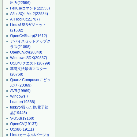
出力
(22596)
FeliCa/コマンド
(22553)
A5：SQL Mk-2
(22534)
ARToolKit
(21787)
Linux/USBガジェット
(21682)
OpenCvSharp
(21612)
デバイスセットアップク
ラス
(21098)
OpenCV/cv
(20840)
Windows SDK
(20837)
USB/リクエスト
(20799)
基礎文法最速マスター
(20768)
Quartz Composerにどっ
ぷり!
(20369)
AVR
(19969)
Windows 7
Loader
(19888)
tokkyo/買った物/電子部
品
(19445)
V-USB
(19160)
OpenCV
(19137)
OSx86
(19111)
Linuxカーネル/バージョ