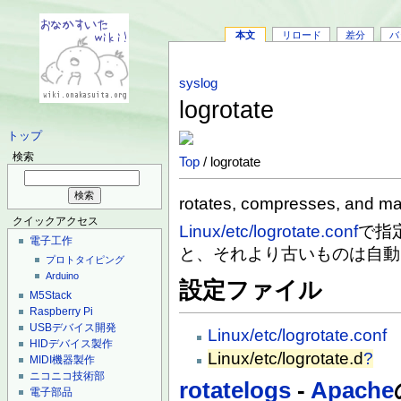
本文
リロード
差分
バ
syslog
logrotate
トップ
検索
Top
/ logrotate
rotates, compresses, and ma
クイックアクセス
Linux/etc/logrotate.conf
で指
電子工作
と、それより古いものは自動
プロトタイピング
Arduino
設定ファイル
M5Stack
Raspberry Pi
USBデバイス開発
Linux/etc/logrotate.conf
HIDデバイス製作
Linux/etc/logrotate.d
?
MIDI機器製作
ニコニコ技術部
rotatelogs
-
Apache
電子部品