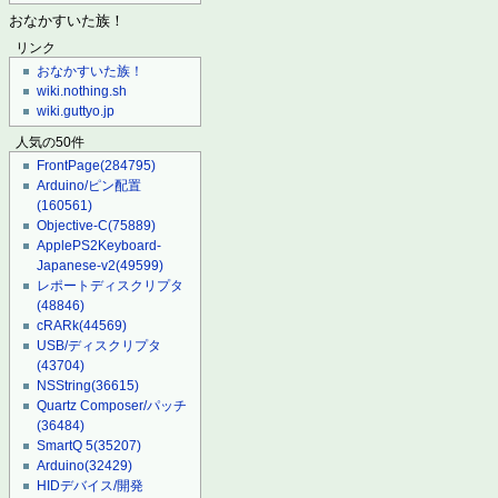
おなかすいた族！
リンク
おなかすいた族！
wiki.nothing.sh
wiki.guttyo.jp
人気の50件
FrontPage
(284795)
Arduino/ピン配置
(160561)
Objective-C
(75889)
ApplePS2Keyboard-
Japanese-v2
(49599)
レポートディスクリプタ
(48846)
cRARk
(44569)
USB/ディスクリプタ
(43704)
NSString
(36615)
Quartz Composer/パッチ
(36484)
SmartQ 5
(35207)
Arduino
(32429)
HIDデバイス/開発