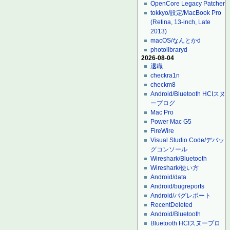
OpenCore Legacy Patcher
tokkyo/設定/MacBook Pro
(Retina, 13-inch, Late
2013)
macOS/なんとかd
photolibraryd
2026-08-04
退職
checkra1n
checkm8
Android/Bluetooth HCIスヌ
ープログ
Mac Pro
Power Mac G5
FireWire
Visual Studio Code/デバッ
グコンソール
Wireshark/Bluetooth
Wireshark/使い方
Android/data
Android/bugreports
Android/バグレポート
RecentDeleted
Android/Bluetooth
Bluetooth HCIスヌープロ