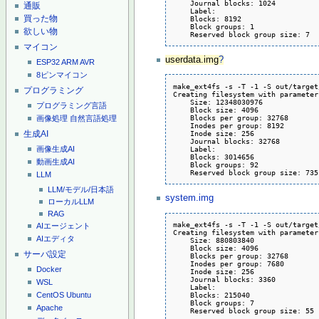
    Journal blocks: 1024

通販
    Label: 

買った物
    Blocks: 8192

    Block groups: 1

欲しい物
    Reserved block group size: 7
マイコン
userdata.img
?
ESP32
ARM
AVR
8ピンマイコン
make_ext4fs -s -T -1 -S out/target
プログラミング
Creating filesystem with parameters
    Size: 12348030976

プログラミング言語
    Block size: 4096

    Blocks per group: 32768

画像処理
自然言語処理
    Inodes per group: 8192

生成AI
    Inode size: 256

    Journal blocks: 32768

    Label: 

画像生成AI
    Blocks: 3014656

動画生成AI
    Block groups: 92

    Reserved block group size: 735
LLM
LLM/モデル/日本語
system.img
ローカルLLM
RAG
make_ext4fs -s -T -1 -S out/target
AIエージェント
Creating filesystem with parameters
AIエディタ
    Size: 880803840

    Block size: 4096

サーバ設定
    Blocks per group: 32768

    Inodes per group: 7680

Docker
    Inode size: 256

    Journal blocks: 3360

WSL
    Label: 

    Blocks: 215040

CentOS
Ubuntu
    Block groups: 7

Apache
    Reserved block group size: 55