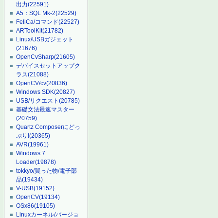
出力
(22591)
A5：SQL Mk-2
(22529)
FeliCa/コマンド
(22527)
ARToolKit
(21782)
Linux/USBガジェット
(21676)
OpenCvSharp
(21605)
デバイスセットアップク
ラス
(21088)
OpenCV/cv
(20836)
Windows SDK
(20827)
USB/リクエスト
(20785)
基礎文法最速マスター
(20759)
Quartz Composerにどっ
ぷり!
(20365)
AVR
(19961)
Windows 7
Loader
(19878)
tokkyo/買った物/電子部
品
(19434)
V-USB
(19152)
OpenCV
(19134)
OSx86
(19105)
Linuxカーネル/バージョ