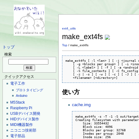
ext4_utils
make_ext4fs
Top
/ make_ext4fs
トップ
検索
make_ext4fs [ -l <len> ] [ -j <journal s
    [ -g <blocks per group> ] [ -i <inod
    [ -L <label> ] [ -f ] [ -a <android 
    [ -S file_contexts ] [ -C fs_config 
    [ -z | -s ] [ -w ] [ -c ] [ -J ] [ -
クイックアクセス
    <filename> [<directory>]
電子工作
プロトタイピング
使い方
Arduino
M5Stack
cache.img
Raspberry Pi
USBデバイス開発
make_ext4fs -s -T -1 -S out/target
HIDデバイス製作
Creating filesystem with parameters
    Size: 33554432

MIDI機器製作
    Block size: 4096

    Blocks per group: 32768

ニコニコ技術部
    Inodes per group: 2048

電子部品
    Inode size: 256
