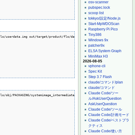
osv-scanner
pubspec.lock
scoop list
tokkyo/設定/Node.js
Start-MpWDOScan
Raspberry Pi Pico
Tiny386
lo/userdata.img out/target/product/flo/data

Windows 9x
patcher9x
ELSA System Graph
MiniMax H3
2026-08-05
vphone-cli
Spec Kit
Step 3.7 Flash
claude/コマンド/plan
claude/コマンド
Claude Code/ツー
lo/obj/PACKAGING/systemimage_intermediates/system.img out/target/product/fl
ル/AskUserQuestion
AskUserQuestion
Claude Code/ツール
Claude Code/計画モード
Claude Code/ベストプラ
クティス
Claude Code/使い方