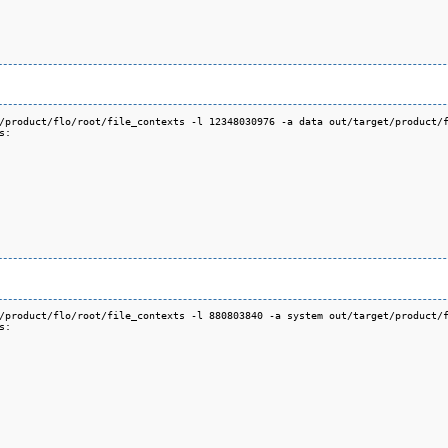
/product/flo/root/file_contexts -l 12348030976 -a data out/target/product/f
:

/product/flo/root/file_contexts -l 880803840 -a system out/target/product/f
:
