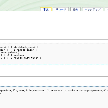
本文
リロード
差分
バックアップ
ize> ] [ -b <block_size> ]

es> ] [ -I <inode size> ]

mountpoint> ]

] [ -T timestamp ]

v ] [ -B <block_list_file> ]

/product/flo/root/file_contexts -l 33554432 -a cache out/target/product/flo
:
