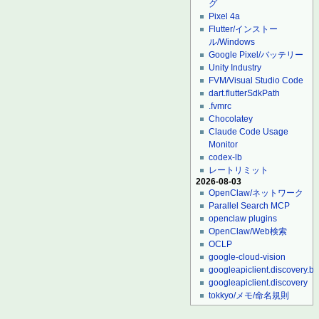
グ
Pixel 4a
Flutter/インストー
ル/Windows
Google Pixel/バッテリー
Unity Industry
FVM/Visual Studio Code
dart.flutterSdkPath
.fvmrc
Chocolatey
Claude Code Usage
Monitor
codex-lb
レートリミット
2026-08-03
OpenClaw/ネットワーク
Parallel Search MCP
openclaw plugins
OpenClaw/Web検索
OCLP
google-cloud-vision
googleapiclient.discovery.bu
googleapiclient.discovery
tokkyo/メモ/命名規則