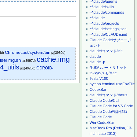
~/.claude/agents
~/.claude/skills
~/.claude/commands
~/.claude
~/.claude/projects
~/.claude/settings.json
~/.claude/CLAUDE.md
Claude Code/サブエージ
ェント
claude/コマンド/init
Chromecast/system/bin
4d)
(3930d)
[2]
claude
cache.img
userimg.sh
(3997d)
[4]
claude -p
4_utils
生成AI/レートリミット
ODROID-
(4020d)
[13]
tokkyo/メモ/Mac
Tesla V100
python.terminal.useEnvFile
CodexBar
claude/コマンド/status
Claude Code/CLI
Claude Code for VS Code
Claude Code/認証情報
Claude Code
Win-CodexBar
MacBook Pro (Retina, 13-
inch, Late 2013)