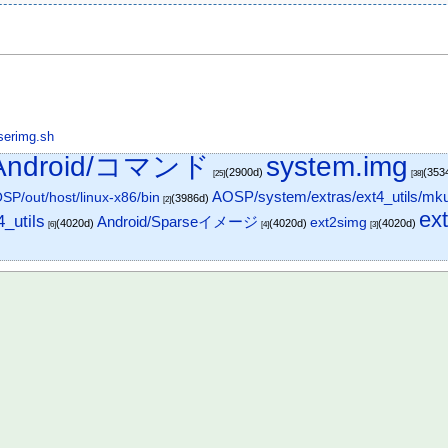
serimg.sh
Android/コマンド
system.img
(2900d)
(353
[25]
[38]
AOSP/system/extras/ext4_utils/mk
SP/out/host/linux-x86/bin
(3986d)
[2]
ext
_utils
Android/Sparseイメージ
ext2simg
(4020d)
(4020d)
(4020d)
[6]
[4]
[3]