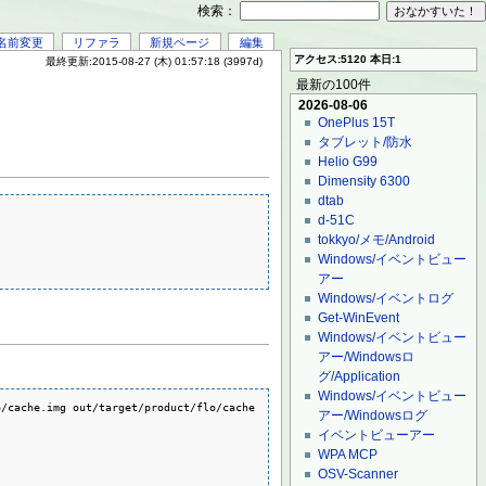
検索：
名前変更
リファラ
新規ページ
編集
アクセス:5120 本日:1
最終更新:2015-08-27 (木) 01:57:18 (3997d)
最新の100件
2026-08-06
OnePlus 15T
タブレット/防水
Helio G99
Dimensity 6300
dtab
d-51C
tokkyo/メモ/Android
Windows/イベントビュー
アー
Windows/イベントログ
Get-WinEvent
Windows/イベントビュー
アー/Windowsロ
グ/Application
Windows/イベントビュー
/cache.img out/target/product/flo/cache

アー/Windowsログ
イベントビューアー
WPA MCP
OSV-Scanner