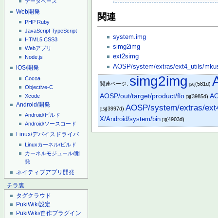
データベース
Web開発
関連
PHP
Ruby
JavaScript
TypeScript
system.img
HTML5
CSS3
simg2img
Webアプリ
ext2simg
Node.js
AOSP/system/extras/ext4_utils/mku
iOS/開発
simg2img
Cocoa
関連ページ:
(581d)
[20]
Objective-C
AOSP/out/target/product/flo
AO
Xcode
(3985d)
[3]
Android/開発
AOSP/system/extras/ext4
(3997d)
[15]
Android/ビルド
X/Android/system/bin
(4903d)
[1]
Android/ソースコード
Linux/デバイスドライバ
Linuxカーネル/ビルド
カーネルモジュール/開
発
ネイティブアプリ開発
チラ裏
タグクラウド
PukiWiki設定
PukiWiki/自作プラグイン