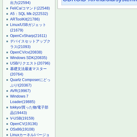
出力
(22594)
FeliCa/コマンド
(22548)
A5：SQL Mk-2
(22532)
ARToolKit
(21786)
Linux/USBガジェット
(21679)
OpenCvSharp
(21611)
デバイスセットアップク
ラス
(21093)
OpenCV/cv
(20838)
Windows SDK
(20835)
USB/リクエスト
(20796)
基礎文法最速マスター
(20764)
Quartz Composerにどっ
ぷり!
(20367)
AVR
(19967)
Windows 7
Loader
(19885)
tokkyo/買った物/電子部
品
(19443)
V-USB
(19159)
OpenCV
(19136)
OSx86
(19108)
Linuxカーネル/バージョ