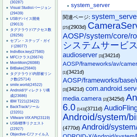
(30287)
system_server
Visual Studio/バージョン
(29439)
system_serve
関連ページ:
USBデバイス開発
CameraServ
(29013)
(2903d)
[25]
タグクラウド/アクセス数
AOSP/system/core/root
(28256)
セブン・ステップ・ガイ
システムサービ
ド
(28077)
IndivBox.key
(27580)
audioserver
(3421d)
[3]
MFC/クラス
(26674)
MoinMoin
(26088)
AOSP/frameworks/av/camer
BitBake
(25840)
(3421d)
[1]
タグクラウド/内部被リン
AOSP/frameworks/base/m
ク数
(25714)
smile.world
(24522)
com.android.ser
(3421d)
[3]
Android/ディレクトリ構
An
成
(23686)
media.camera
(3425d)
[2]
IBM T221
(23422)
6.0
AudioFlin
BackTrack/ツール
(3711d)
[143]
(23201)
Android/system/bi
VMware VIX API
(23119)
USB/標準リクエスト
Android/system
(4770d)
(22927)
Objective-C/ファイル入
ODROID-X/Android/system/