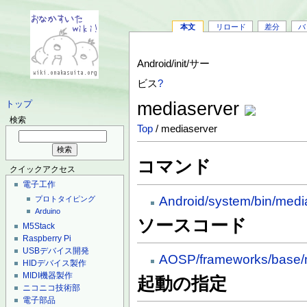
本文
リロード
差分
バ
Android/init/サー
ビス
?
mediaserver
トップ
検索
Top
/ mediaserver
コマンド
クイックアクセス
電子工作
Android/system/bin/medi
プロトタイピング
Arduino
ソースコード
M5Stack
Raspberry Pi
USBデバイス開発
AOSP/frameworks/base/m
HIDデバイス製作
MIDI機器製作
起動の指定
ニコニコ技術部
電子部品