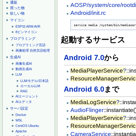
通販
AOSP/system/core/rootdir/
買った物
Android/init.rc
欲しい物
マイコン
service media /system/bin/mediaser
ESP32
ARM
AVR
8ピンマイコン
起動するサービス
プログラミング
プログラミング言語
画像処理
自然言語処理
Android 7.0
から
生成AI
画像生成AI
動画生成AI
MediaPlayerService
?
::in
LLM
ResourceManagerServic
LLM/モデル/日本語
ローカルLLM
Android 6.0
まで
RAG
AIエージェント
MediaLogService
?
::insta
AIエディタ
サーバ設定
AudioFlinger
::instantiate(
Docker
MediaPlayerService
?
::in
WSL
ResourceManagerServic
CentOS
Ubuntu
Apache
CameraService
::instantia