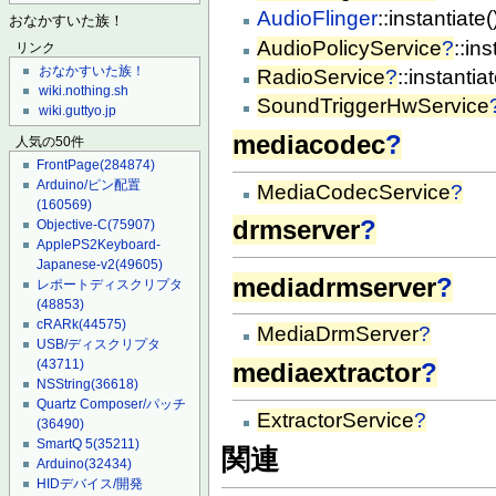
AudioFlinger
::instantiate(
おなかすいた族！
AudioPolicyService
?
::ins
リンク
おなかすいた族！
RadioService
?
::instantiat
wiki.nothing.sh
SoundTriggerHwService
wiki.guttyo.jp
mediacodec
?
人気の50件
FrontPage
(284874)
Arduino/ピン配置
MediaCodecService
?
(160569)
drmserver
?
Objective-C
(75907)
ApplePS2Keyboard-
Japanese-v2
(49605)
mediadrmserver
?
レポートディスクリプタ
(48853)
cRARk
(44575)
MediaDrmServer
?
USB/ディスクリプタ
(43711)
mediaextractor
?
NSString
(36618)
Quartz Composer/パッチ
ExtractorService
?
(36490)
SmartQ 5
(35211)
関連
Arduino
(32434)
HIDデバイス/開発