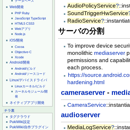
データベース
AudioPolicyService
?
::ins
Web開発
SoundTriggerHwService
PHP
Ruby
JavaScript
TypeScript
RadioService
?
::instantiat
HTML5
CSS3
サーバの分割
Webアプリ
Node.js
iOS/開発
To improve device securi
Cocoa
monolithic
mediaserver
p
Objective-C
Xcode
permissions and capabilit
Android/開発
each process.
Android/ビルド
Android/ソースコード
https://source.android.
Linux/デバイスドライバ
hardening.html
Linuxカーネル/ビルド
cameraserver
-
medi
カーネルモジュール/開
発
ネイティブアプリ開発
CameraService
::instantia
チラ裏
audioserver
タグクラウド
PukiWiki設定
MediaLogService
?
::insta
PukiWiki/自作プラグイン