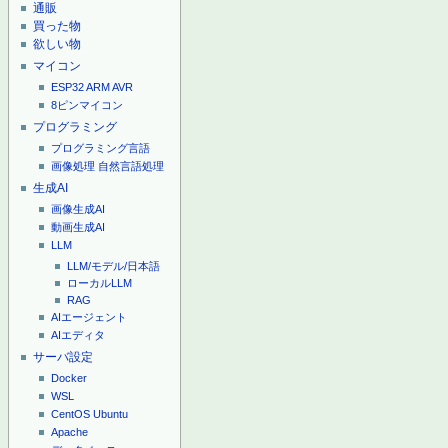
通販
買った物
欲しい物
マイコン
ESP32
ARM
AVR
8ピンマイコン
プログラミング
プログラミング言語
画像処理
自然言語処理
生成AI
画像生成AI
動画生成AI
LLM
LLM/モデル/日本語
ローカルLLM
RAG
AIエージェント
AIエディタ
サーバ設定
Docker
WSL
CentOS
Ubuntu
Apache