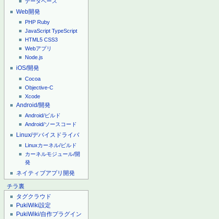
データベース
Web開発
PHP
Ruby
JavaScript
TypeScript
HTML5
CSS3
Webアプリ
Node.js
iOS/開発
Cocoa
Objective-C
Xcode
Android/開発
Android/ビルド
Android/ソースコード
Linux/デバイスドライバ
Linuxカーネル/ビルド
カーネルモジュール/開
発
ネイティブアプリ開発
チラ裏
タグクラウド
PukiWiki設定
PukiWiki/自作プラグイン