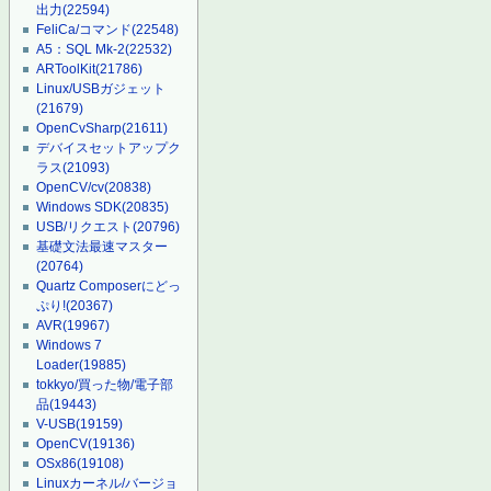
出力
(22594)
FeliCa/コマンド
(22548)
A5：SQL Mk-2
(22532)
ARToolKit
(21786)
Linux/USBガジェット
(21679)
OpenCvSharp
(21611)
デバイスセットアップク
ラス
(21093)
OpenCV/cv
(20838)
Windows SDK
(20835)
USB/リクエスト
(20796)
基礎文法最速マスター
(20764)
Quartz Composerにどっ
ぷり!
(20367)
AVR
(19967)
Windows 7
Loader
(19885)
tokkyo/買った物/電子部
品
(19443)
V-USB
(19159)
OpenCV
(19136)
OSx86
(19108)
Linuxカーネル/バージョ