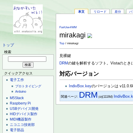
本文
リロード
差分
バ
FairUse4WM
mirakagi
Top
/ mirakagi
トップ
検索
見裸鍵
DRM
の鍵を解析するソフト。Vistaのと
対応バージョン
クイックアクセス
電子工作
IndivBox.key
のバージョンは v11.0.60
プロトタイピング
Arduino
DRM
IndivBox.
関連ページ:
(1118d)
[32]
M5Stack
Raspberry Pi
USBデバイス開発
HIDデバイス製作
MIDI機器製作
ニコニコ技術部
電子部品