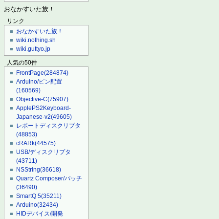
おなかすいた族！
リンク
おなかすいた族！
wiki.nothing.sh
wiki.guttyo.jp
人気の50件
FrontPage
(284874)
Arduino/ピン配置
(160569)
Objective-C
(75907)
ApplePS2Keyboard-
Japanese-v2
(49605)
レポートディスクリプタ
(48853)
cRARk
(44575)
USB/ディスクリプタ
(43711)
NSString
(36618)
Quartz Composer/パッチ
(36490)
SmartQ 5
(35211)
Arduino
(32434)
HIDデバイス/開発