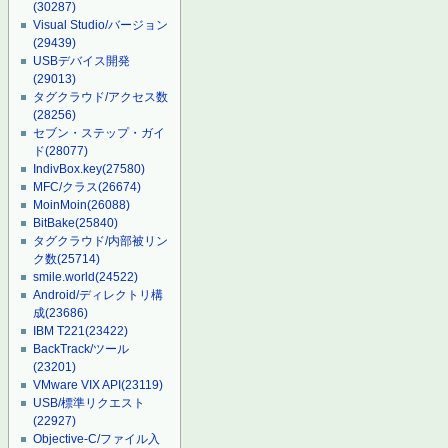
(30287)
Visual Studio/バージョン
(29439)
USBデバイス開発
(29013)
タグクラウド/アクセス数
(28256)
セブン・ステップ・ガイ
ド
(28077)
IndivBox.key
(27580)
MFC/クラス
(26674)
MoinMoin
(26088)
BitBake
(25840)
タグクラウド/内部被リン
ク数
(25714)
smile.world
(24522)
Android/ディレクトリ構
成
(23686)
IBM T221
(23422)
BackTrack/ツール
(23201)
VMware VIX API
(23119)
USB/標準リクエスト
(22927)
Objective-C/ファイル入