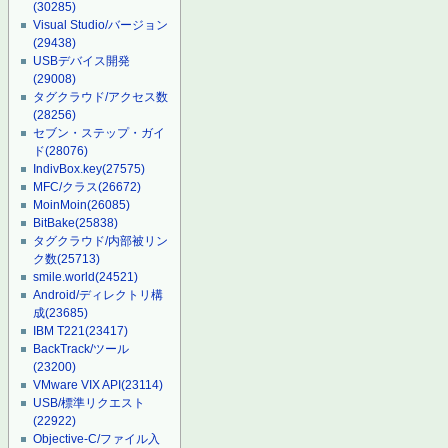
(30285)
Visual Studio/バージョン
(29438)
USBデバイス開発
(29008)
タグクラウド/アクセス数
(28256)
セブン・ステップ・ガイ
ド
(28076)
IndivBox.key
(27575)
MFC/クラス
(26672)
MoinMoin
(26085)
BitBake
(25838)
タグクラウド/内部被リン
ク数
(25713)
smile.world
(24521)
Android/ディレクトリ構
成
(23685)
IBM T221
(23417)
BackTrack/ツール
(23200)
VMware VIX API
(23114)
USB/標準リクエスト
(22922)
Objective-C/ファイル入