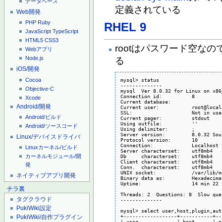
データベース
定義されている
Web開発
PHP
Ruby
RHEL 9
JavaScript
TypeScript
HTML5
CSS3
rootはパスワード空なの
Webアプリ
Node.js
る
iOS/開発
Cocoa
mysql> status

--------------

Objective-C
mysql  Ver 8.0.32 for Linux on x86
Connection id:		8

Xcode
Current database:	

Android/開発
Current user:		root@localhost

SSL:			Not in use

Android/ビルド
Current pager:		stdout

Using outfile:		''

Android/ソースコード
Using delimiter:	;

Server version:		8.0.32 Source distribution

Linux/デバイスドライバ
Protocol version:	10

Connection:		Localhost via UNIX socket

Linuxカーネル/ビルド
Server characterset:	utf8mb4

カーネルモジュール/開
Db     characterset:	utf8mb4

Client characterset:	utf8mb4

発
Conn.  characterset:	utf8mb4

UNIX socket:		/var/lib/mysql/mysql.sock

ネイティブアプリ開発
Binary data as:		Hexadecimal

Uptime:			14 min 22 sec

チラ裏
Threads: 2  Questions: 8  Slow que
タグクラウド
--------------

PukiWiki設定
mysql> select user,host,plugin,aut
+------------------+-----------+--
PukiWiki/自作プラグイン
| user             | host      | p