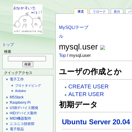
本文
リロード
差分
バ
MySQL/テーブ
ル
mysql.user
トップ
検索
Top
/ mysql.user
ユーザの作成とか
クイックアクセス
電子工作
CREATE USER
プロトタイピング
Arduino
ALTER USER
M5Stack
Raspberry Pi
初期データ
USBデバイス開発
HIDデバイス製作
MIDI機器製作
Ubuntu Server 20.04
ニコニコ技術部
電子部品