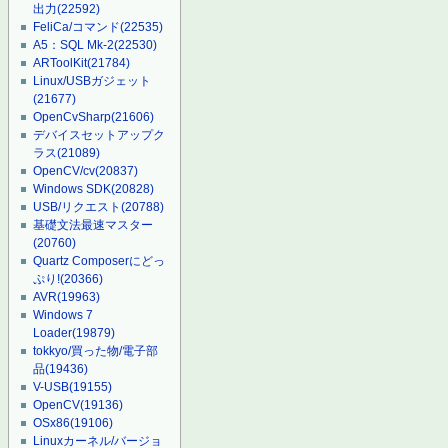
出力
(22592)
FeliCa/コマンド
(22535)
A5：SQL Mk-2
(22530)
ARToolKit
(21784)
Linux/USBガジェット
(21677)
OpenCvSharp
(21606)
デバイスセットアップク
ラス
(21089)
OpenCV/cv
(20837)
Windows SDK
(20828)
USB/リクエスト
(20788)
基礎文法最速マスター
(20760)
Quartz Composerにどっ
ぷり!
(20366)
AVR
(19963)
Windows 7
Loader
(19879)
tokkyo/買った物/電子部
品
(19436)
V-USB
(19155)
OpenCV
(19136)
OSx86
(19106)
Linuxカーネル/バージョ