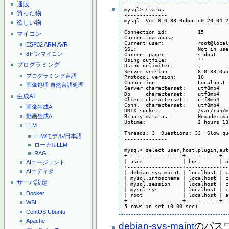
通販
mysql> status

買った物
--------------

mysql  Ver 8.0.33-0ubuntu0.20.04.2
欲しい物
Connection id:          15

マイコン
Current database:

Current user:           root@local
ESP32
ARM
AVR
SSL:                    Not in use

8ピンマイコン
Current pager:          stdout

Using outfile:          ''

プログラミング
Using delimiter:        ;

Server version:         8.0.33-0ub
プログラミング言語
Protocol version:       10

Connection:             Localhost 
画像処理
自然言語処理
Server characterset:    utf8mb4

Db     characterset:    utf8mb4

生成AI
Client characterset:    utf8mb4

Conn.  characterset:    utf8mb4

画像生成AI
UNIX socket:            /var/run/m
Binary data as:         Hexadecimal
動画生成AI
Uptime:                 2 hours 13
LLM
Threads: 3  Questions: 33  Slow qu
LLM/モデル/日本語
--------------

ローカルLLM
mysql> select user,host,plugin,aut
RAG
+------------------+-----------+--
| user             | host      | p
AIエージェント
+------------------+-----------+--
AIエディタ
| debian-sys-maint | localhost | c
| mysql.infoschema | localhost | c
サーバ設定
| mysql.session    | localhost | c
| mysql.sys        | localhost | c
Docker
| root             | localhost | a
+------------------+-----------+--
WSL
5 rows in set (0.00 sec)
CentOS
Ubuntu
Apache
debian-sys-maint
のパス