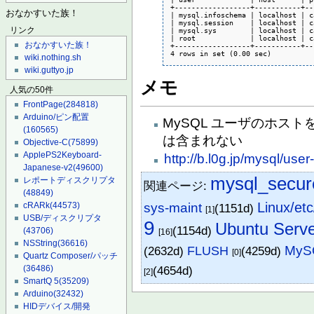
+------------------+-----------+--
おなかすいた族！
| mysql.infoschema | localhost | c
| mysql.session    | localhost | c
リンク
| mysql.sys        | localhost | c
| root             | localhost | c
おなかすいた族！
+------------------+-----------+--
4 rows in set (0.00 sec)
wiki.nothing.sh
wiki.guttyo.jp
メモ
人気の50件
FrontPage
(284818)
Arduino/ピン配置
MySQL ユーザのホストを
(160565)
は含まれない
Objective-C
(75899)
ApplePS2Keyboard-
http://b.l0g.jp/mysql/user
Japanese-v2
(49600)
mysql_secure
レポートディスクリプタ
関連ページ:
(48849)
Linux/et
cRARk
(44573)
sys-maint
(1151d)
[1]
USB/ディスクリプタ
9
Ubuntu Serve
(1154d)
(43706)
[16]
NSString
(36616)
My
(2632d)
FLUSH
(4259d)
[0]
Quartz Composer/パッチ
(36486)
(4654d)
[2]
SmartQ 5
(35209)
Arduino
(32432)
HIDデバイス/開発