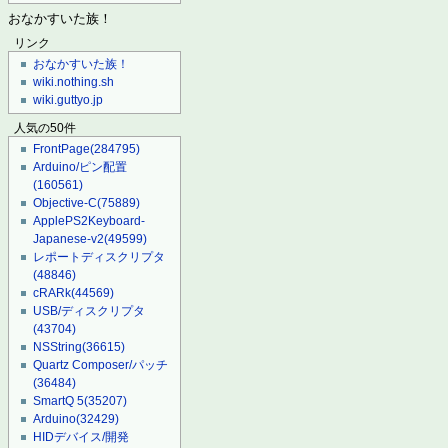
おなかすいた族！
リンク
おなかすいた族！
wiki.nothing.sh
wiki.guttyo.jp
人気の50件
FrontPage
(284795)
Arduino/ピン配置
(160561)
Objective-C
(75889)
ApplePS2Keyboard-
Japanese-v2
(49599)
レポートディスクリプタ
(48846)
cRARk
(44569)
USB/ディスクリプタ
(43704)
NSString
(36615)
Quartz Composer/パッチ
(36484)
SmartQ 5
(35207)
Arduino
(32429)
HIDデバイス/開発