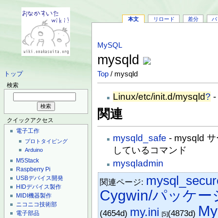
本文
リロード
差分
バ
MySQL
mysqld
Top
/ mysqld
トップ
検索
Linux/etc/init.d/mysqld
?
-
関連
クイックアクセス
電子工作
mysqld_safe
- mysql
プロトタイピング
しているコマンド
Arduino
M5Stack
mysqladmin
Raspberry Pi
mysql_secure
USBデバイス開発
関連ページ:
HIDデバイス製作
Cygwin/パッケー
MIDI機器製作
ニコニコ技術部
My
my.ini
(4654d)
(4873d)
電子部品
[5]