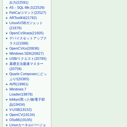
出力
(22591)
A5：SQL Mk-2
(22529)
FeliCa/コマンド
(22527)
ARToolKit
(21782)
Linux/USBガジェット
(21676)
OpenCvSharp
(21605)
デバイスセットアップク
ラス
(21088)
OpenCV/cv
(20836)
Windows SDK
(20827)
USB/リクエスト
(20785)
基礎文法最速マスター
(20759)
Quartz Composerにどっ
ぷり!
(20365)
AVR
(19961)
Windows 7
Loader
(19878)
tokkyo/買った物/電子部
品
(19434)
V-USB
(19152)
OpenCV
(19134)
OSx86
(19105)
Linuxカーネル/バージョ