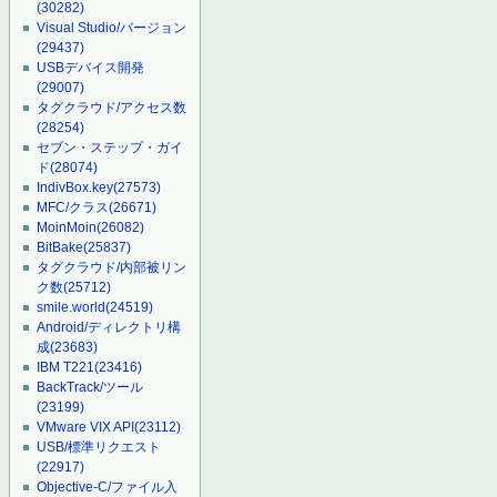
(30282)
Visual Studio/バージョン
(29437)
USBデバイス開発
(29007)
タグクラウド/アクセス数
(28254)
セブン・ステップ・ガイ
ド
(28074)
IndivBox.key
(27573)
MFC/クラス
(26671)
MoinMoin
(26082)
BitBake
(25837)
タグクラウド/内部被リン
ク数
(25712)
smile.world
(24519)
Android/ディレクトリ構
成
(23683)
IBM T221
(23416)
BackTrack/ツール
(23199)
VMware VIX API
(23112)
USB/標準リクエスト
(22917)
Objective-C/ファイル入