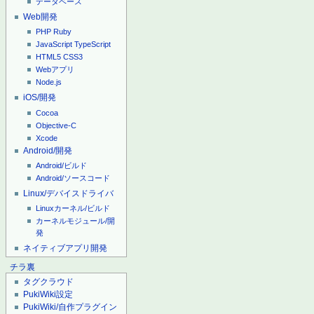
データベース
Web開発
PHP
Ruby
JavaScript
TypeScript
HTML5
CSS3
Webアプリ
Node.js
iOS/開発
Cocoa
Objective-C
Xcode
Android/開発
Android/ビルド
Android/ソースコード
Linux/デバイスドライバ
Linuxカーネル/ビルド
カーネルモジュール/開
発
ネイティブアプリ開発
チラ裏
タグクラウド
PukiWiki設定
PukiWiki/自作プラグイン